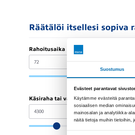
Räätälöi itsellesi sopiva 
Rahoitusaika (kk)
Suostumus
Evästeet parantavat sivust
Käytämme evästeitä parantam
Käsiraha tai vaihtoauto (€)
sosiaalisen median ominaisu
mainosalan ja analytiikka-a
näitä tietoja muihin tietoihin, 