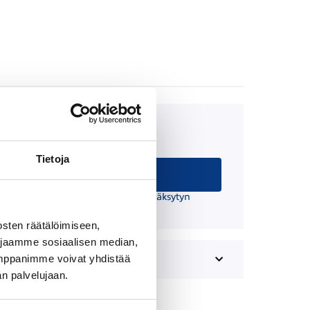
Kuukausierä
36,79 €/kk
Tietoja
Hae rahoitusta
 suuntaa antava ja edellyttää hyväksytyn
äätöksen ja kaskovakuutuksen.
sten räätälöimiseen,
 jaamme sosiaalisen median,
umppanimme voivat yhdistää
dän palvelujaan.