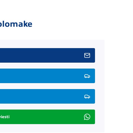
olomake
iesti