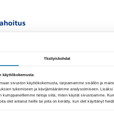
rahoitus
3
Yksityiskohdat
Rahoituslaskelma on
on käyttökokemusta
luottop
aan sivuston käyttökokemusta, tarjoamamme sisällön ja maino
uksien tukemiseen ja kävijämäärämme analysoimiseen. Lisäksi
lan kumppaneillemme tietoja siitä, miten käytät sivustoamme. K
Näytä
rahoitustiedot
joita olet antanut heille tai joita on kerätty, kun olet käyttänyt hei