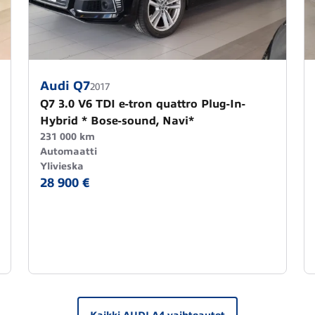
Audi Q7
2017
Q7 3.0 V6 TDI e-tron quattro Plug-In-
Hybrid * Bose-sound, Navi*
231 000 km
Automaatti
Ylivieska
28 900 €