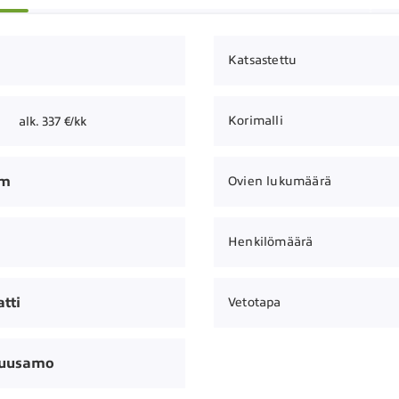
Katsastettu
Korimalli
alk. 337 €/kk
km
Ovien lukumäärä
Henkilömäärä
tti
Vetotapa
Kuusamo