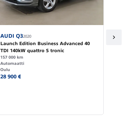
AUDI Q3
AUDI 
2020
Launch Edition Business Advanced 40
Sportb
TDI 140kW quattro S tronic
tronic
157 000 km
Rahoit
Automaatti
168 000
Oulu
Automa
28 900 €
Kokkola
28 800