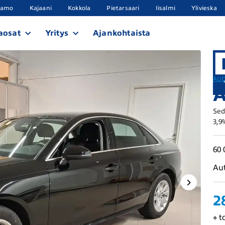
samo
Kajaani
Kokkola
Pietarsaari
Iisalmi
Ylivieska
aosat
Yritys
Ajankohtaista
AUD
A
Sed
3,9
60 
Au
2
+ t