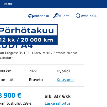
Raahe
Autohaku
Huolto
Avaa haku
I
A4
UDI A4
an Progress 35 TFSI 110kW MHEV S tronic *Korko
%+kulut*
000 km
2022
Hybridi
tomaatti
Etuveto
Kuusamo
8 900 €
alk. 337 €/kk
oimituskulut 299 €
Laske rahoitus