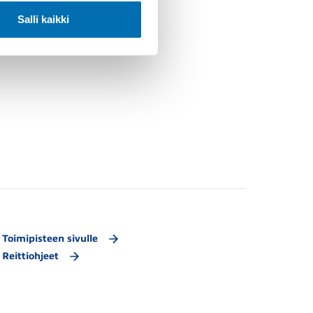
Salli kaikki
Toimipisteen sivulle
Reittiohjeet