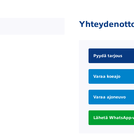
Yhteydenott
Pyydä tarjous
Varaa koeajo
Varaa ajoneuvo
Lähetä WhatsApp-v