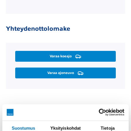
Yhteydenottolomake
Varaa koeajo
Varaa ajoneuvo
Räätälöi itsellesi sopiva rahoitus
Suostumus
Yksityiskohdat
Tietoja