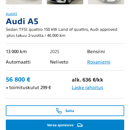
Audi
A5
Audi A5
Sedan TFSI quattro 150 kW Land of quattro, Audi approved
:plus takuu 2-vuotta / 40.000 km
13 000 km
2025
Bensiini
Automaatti
Neliveto
Rovaniemi
56 800 €
alk. 636 €/kk
+ toimituskulut 299 €
Laske rahoitus
Soita
Varaa ajoneuvo