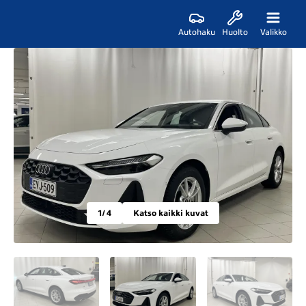
Autohaku
Huolto
Valikko
1
/ 4
Katso kaikki kuvat