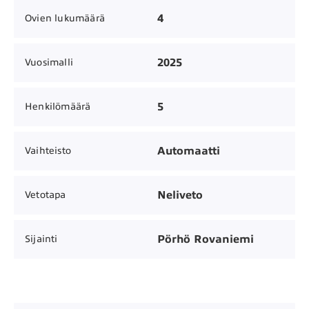
4
Ovien lukumäärä
2025
Vuosimalli
5
Henkilömäärä
Automaatti
Vaihteisto
Neliveto
Vetotapa
Pörhö Rovaniemi
Sijainti