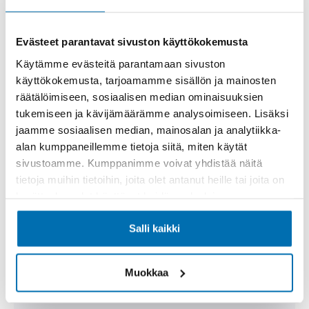
Rahoitusaika (kk)
Evästeet parantavat sivuston käyttökokemusta
Käytämme evästeitä parantamaan sivuston
käyttökokemusta, tarjoamamme sisällön ja mainosten
räätälöimiseen, sosiaalisen median ominaisuuksien
Käsiraha tai vaihtoauto (€)
tukemiseen ja kävijämäärämme analysoimiseen. Lisäksi
jaamme sosiaalisen median, mainosalan ja analytiikka-
alan kumppaneillemme tietoja siitä, miten käytät
sivustoamme. Kumppanimme voivat yhdistää näitä
tietoja muihin tietoihin, joita olet antanut heille tai joita on
kerätty, kun olet käyttänyt heidän palvelujaan.
Suurempi viimeinen erä (€)
Salli kaikki
Muokkaa