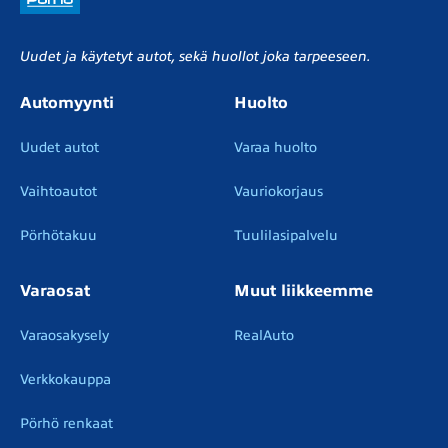
Uudet ja käytetyt autot, sekä huollot joka tarpeeseen.
Automyynti
Huolto
Uudet autot
Varaa huolto
Vaihtoautot
Vauriokorjaus
Pörhötakuu
Tuulilasipalvelu
Varaosat
Muut liikkeemme
Varaosakysely
RealAuto
Verkkokauppa
Pörhö renkaat