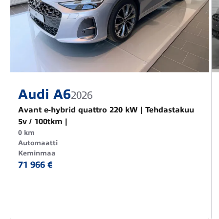
Audi A6
2026
Avant e-hybrid quattro 220 kW | Tehdastakuu
5v / 100tkm |
0 km
Automaatti
Keminmaa
71 966 €