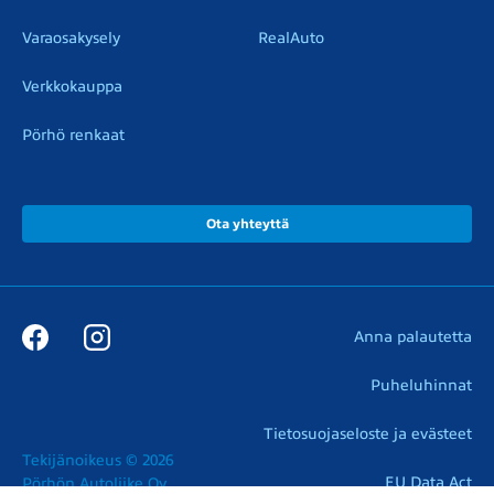
Varaosakysely
RealAuto
Verkkokauppa
Pörhö renkaat
Ota yhteyttä
Anna palautetta
Puheluhinnat
Tietosuojaseloste ja evästeet
Tekijänoikeus © 2026

EU Data Act
Pörhön Autoliike Oy