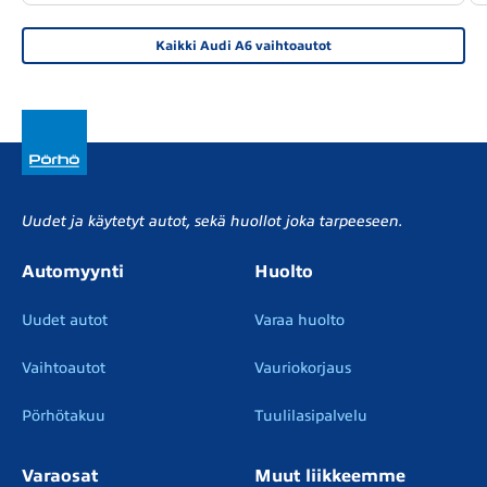
Kaikki Audi A6 vaihtoautot
Uudet ja käytetyt autot, sekä huollot joka tarpeeseen.
Automyynti
Huolto
Uudet autot
Varaa huolto
Vaihtoautot
Vauriokorjaus
Pörhötakuu
Tuulilasipalvelu
Varaosat
Muut liikkeemme