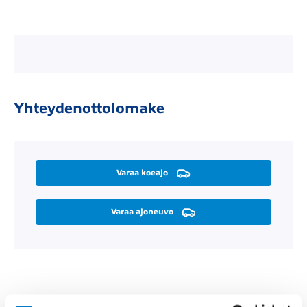
Yhteydenottolomake
Varaa koeajo
Varaa ajoneuvo
Räätälöi itsellesi sopiva rahoitus