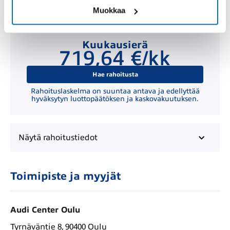
Muokkaa
Kuukausierä
719,64 €/kk
Hae rahoitusta
Rahoituslaskelma on suuntaa antava ja edellyttää
hyväksytyn luottopäätöksen ja kaskovakuutuksen.
Näytä
rahoitustiedot
Toimipiste ja myyjät
Audi Center Oulu
Tyrnäväntie 8, 90400 Oulu