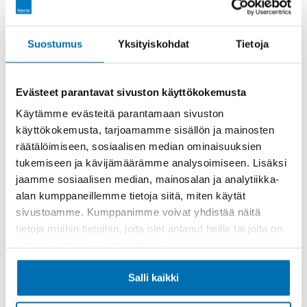
Rahoitusaika (kk)
Suostumus
Yksityiskohdat
Tietoja
Evästeet parantavat sivuston käyttökokemusta
Käytämme evästeitä parantamaan sivuston
käyttökokemusta, tarjoamamme sisällön ja mainosten
Käsiraha tai vaihtoauto (€)
räätälöimiseen, sosiaalisen median ominaisuuksien
tukemiseen ja kävijämäärämme analysoimiseen. Lisäksi
jaamme sosiaalisen median, mainosalan ja analytiikka-
alan kumppaneillemme tietoja siitä, miten käytät
sivustoamme. Kumppanimme voivat yhdistää näitä
tietoja muihin tietoihin, joita olet antanut heille tai joita on
kerätty, kun olet käyttänyt heidän palvelujaan.
Suurempi viimeinen erä (€)
Salli kaikki