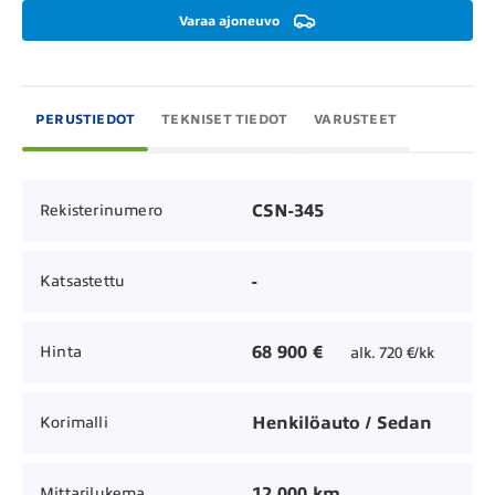
Varaa ajoneuvo
PERUSTIEDOT
TEKNISET TIEDOT
VARUSTEET
CSN-345
Rekisterinumero
-
Katsastettu
68 900 €
Hinta
alk. 720 €/kk
Henkilöauto / Sedan
Korimalli
12 000 km
Mittarilukema