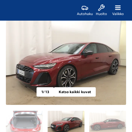
Autohaku
Huolto
Valikko
1
/ 13
Katso kaikki kuvat