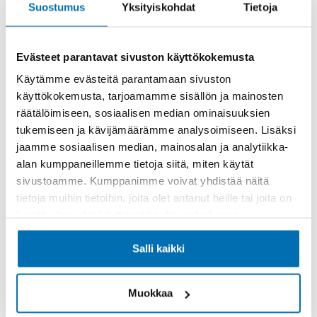
Suostumus
Yksityiskohdat
Tietoja
Rahoitusaika (kk)
Evästeet parantavat sivuston käyttökokemusta
Käytämme evästeitä parantamaan sivuston
käyttökokemusta, tarjoamamme sisällön ja mainosten
räätälöimiseen, sosiaalisen median ominaisuuksien
tukemiseen ja kävijämäärämme analysoimiseen. Lisäksi
Käsiraha tai vaihtoauto (€)
jaamme sosiaalisen median, mainosalan ja analytiikka-
alan kumppaneillemme tietoja siitä, miten käytät
sivustoamme. Kumppanimme voivat yhdistää näitä
tietoja muihin tietoihin, joita olet antanut heille tai joita on
kerätty, kun olet käyttänyt heidän palvelujaan.
Suurempi viimeinen erä (€)
Salli kaikki
Muokkaa