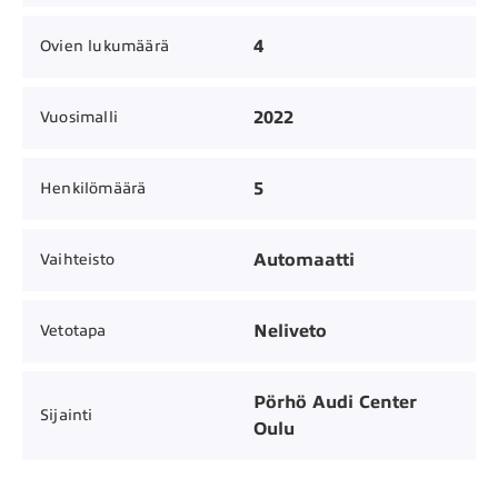
4
Ovien lukumäärä
2022
Vuosimalli
5
Henkilömäärä
Automaatti
Vaihteisto
Neliveto
Vetotapa
Pörhö Audi Center
Sijainti
Oulu