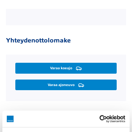
Yhteydenottolomake
Varaa koeajo
Varaa ajoneuvo
Räätälöi itsellesi sopiva rahoitus