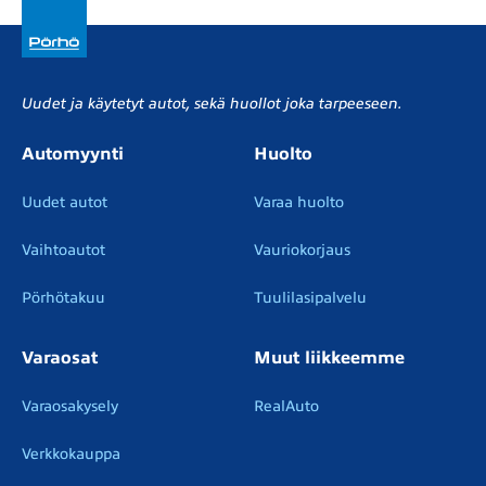
Uudet ja käytetyt autot, sekä huollot joka tarpeeseen.
Automyynti
Huolto
Uudet autot
Varaa huolto
Vaihtoautot
Vauriokorjaus
Pörhötakuu
Tuulilasipalvelu
Varaosat
Muut liikkeemme
Varaosakysely
RealAuto
Verkkokauppa