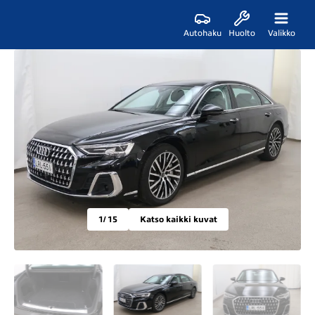
Autohaku
Huolto
Valikko
1
/ 15
Katso kaikki kuvat