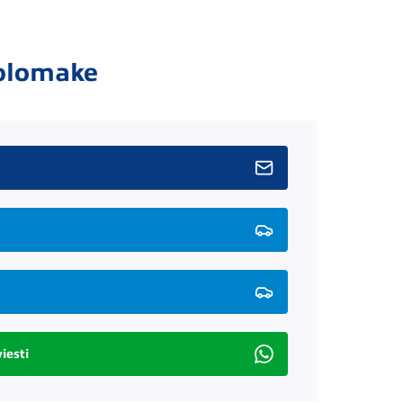
olomake
iesti