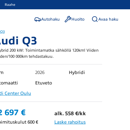
Raahe
Autohaku
Huolto
Avaa haku
i
Q3
udi Q3
ybrid 200 kW: Toimintamatka sähköllä 120km! Viiden
den/100 000km tehdastakuu.
km
2026
Hybridi
tomaatti
Etuveto
di Center Oulu
2 697 €
alk. 558 €/kk
oimituskulut 600 €
Laske rahoitus