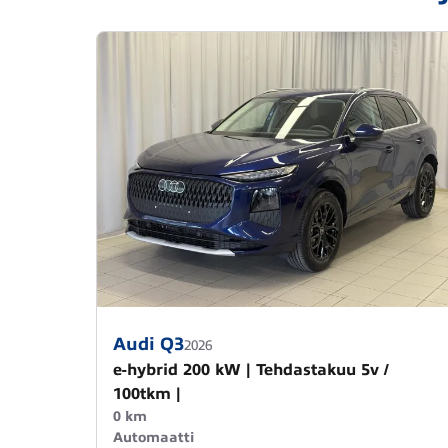
Audi Q3
2026
e-hybrid 200 kW | Tehdastakuu 5v /
100tkm |
0 km
Automaatti