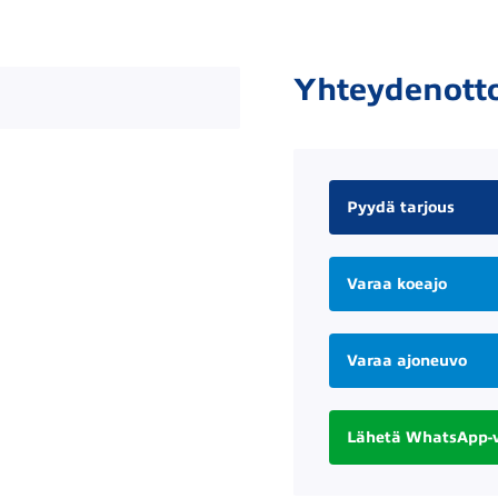
Yhteydenott
Pyydä tarjous
Varaa koeajo
Varaa ajoneuvo
Lähetä WhatsApp-v