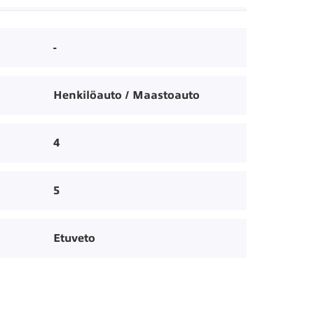
-
Henkilöauto / Maastoauto
4
5
Etuveto