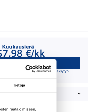
Kuukausierä
57,98 €/kk
Hae rahoitusta
 suuntaa antava ja edellyttää hyväksytyn
äätöksen ja kaskovakuutuksen.
Tietoja
sten räätälöimiseen,