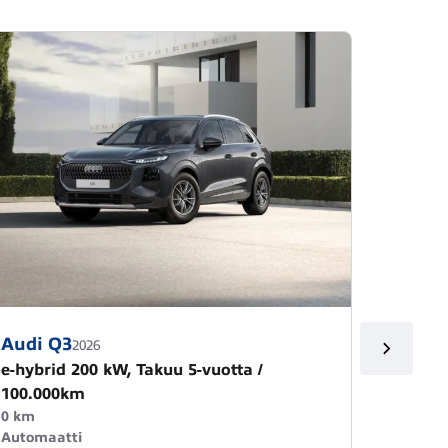
Audi Q3
Audi 
2026
e-hybrid 200 kW, Takuu 5-vuotta /
Sportb
100.000km
0 km
Automa
0 km
Kokkola
Automaatti