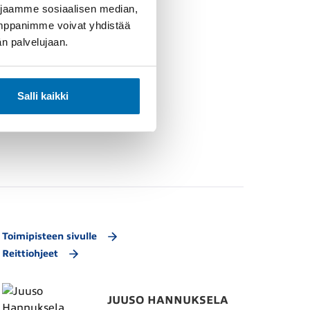
 jaamme sosiaalisen median,
umppanimme voivat yhdistää
dän palvelujaan.
Salli kaikki
Toimipisteen sivulle
Reittiohjeet
JUUSO HANNUKSELA