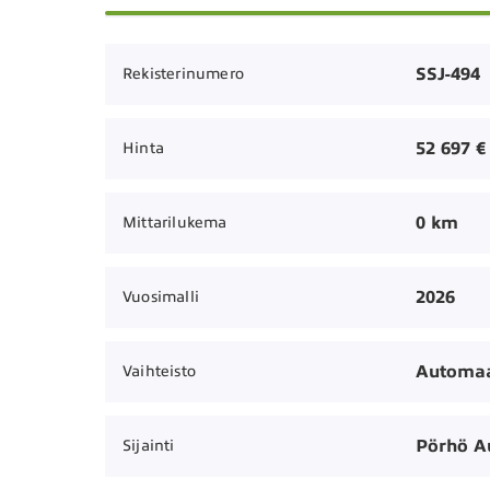
SSJ-494
Rekisterinumero
52 697 €
Hinta
0 km
Mittarilukema
2026
Vuosimalli
Automaa
Vaihteisto
Pörhö A
Sijainti