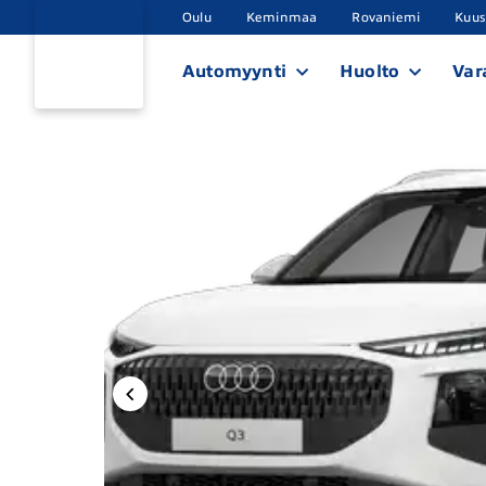
Oulu
Keminmaa
Rovaniemi
Kuu
Automyynti
Huolto
Var