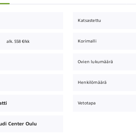
Katsastettu
Korimalli
alk. 558 €/kk
Ovien lukumäärä
Henkilömäärä
tti
Vetotapa
udi Center Oulu