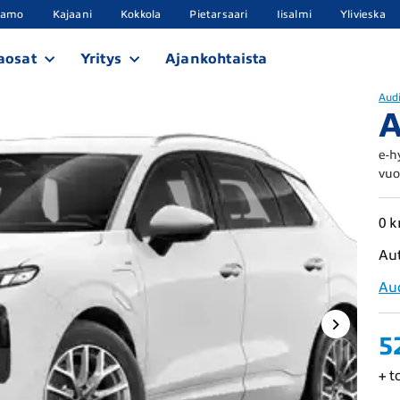
samo
Kajaani
Kokkola
Pietarsaari
Iisalmi
Ylivieska
aosat
Yritys
Ajankohtaista
Aud
A
e-h
vuo
0 
Au
Au
5
+ t