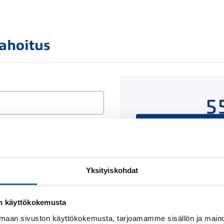
rahoitus
5
Rahoituslaskelma on
luottop
Yksityiskohdat
Näytä
rahoitustiedot
on käyttökokemusta
aan sivuston käyttökokemusta, tarjoamamme sisällön ja maino