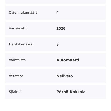
4
Ovien lukumäärä
2026
Vuosimalli
5
Henkilömäärä
Automaatti
Vaihteisto
Neliveto
Vetotapa
Pörhö Kokkola
Sijainti