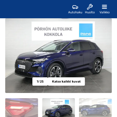
Autohaku
Huolto
Valikko
1
/ 25
Katso kaikki kuvat