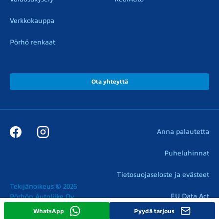
Verkkokauppa
Pörhö renkaat
Ota yhteyttä
Anna palautetta
Puheluhinnat
Tietosuojaseloste ja evästeet
Tekijänoikeus © 2026

EU Data Act
Pörhön Autoliike Oy
WhatsApp
Pyydä tarjous