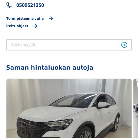
0509521350
Toimipisteen sivulle
Reittiohjeet
Näytä myyjät
Saman hintaluokan autoja