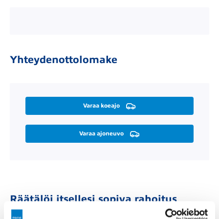
Yhteydenottolomake
Varaa koeajo
Varaa ajoneuvo
Räätälöi itsellesi sopiva rahoitus