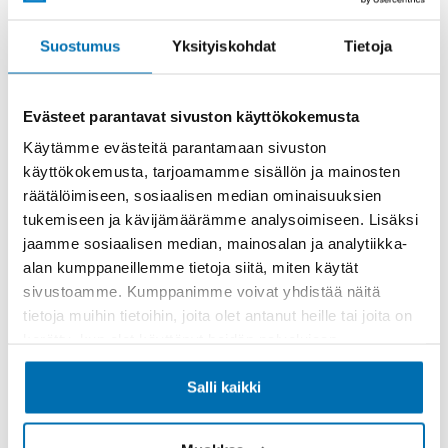
Rahoitusaika (kk)
Suostumus
Yksityiskohdat
Tietoja
Evästeet parantavat sivuston käyttökokemusta
Käytämme evästeitä parantamaan sivuston
käyttökokemusta, tarjoamamme sisällön ja mainosten
Käsiraha tai vaihtoauto (€)
räätälöimiseen, sosiaalisen median ominaisuuksien
tukemiseen ja kävijämäärämme analysoimiseen. Lisäksi
jaamme sosiaalisen median, mainosalan ja analytiikka-
alan kumppaneillemme tietoja siitä, miten käytät
sivustoamme. Kumppanimme voivat yhdistää näitä
tietoja muihin tietoihin, joita olet antanut heille tai joita on
Suurempi viimeinen erä (€)
kerätty, kun olet käyttänyt heidän palvelujaan.
Salli kaikki