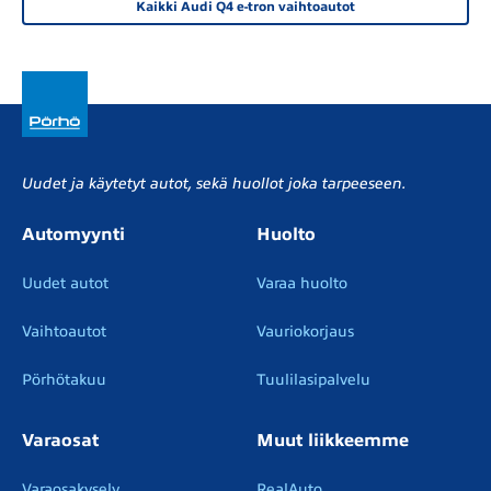
Kaikki Audi Q4 e-tron vaihtoautot
Uudet ja käytetyt autot, sekä huollot joka tarpeeseen.
Automyynti
Huolto
Uudet autot
Varaa huolto
Vaihtoautot
Vauriokorjaus
Pörhötakuu
Tuulilasipalvelu
Varaosat
Muut liikkeemme
Varaosakysely
RealAuto