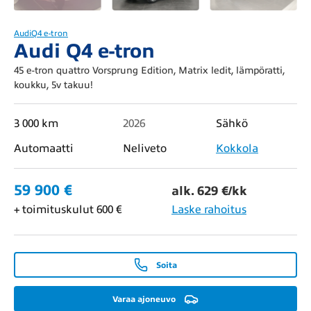
Audi
Q4 e-tron
Audi Q4 e-tron
45 e-tron quattro Vorsprung Edition, Matrix ledit, lämpöratti,
koukku, 5v takuu!
3 000 km
2026
Sähkö
Automaatti
Neliveto
Kokkola
59 900 €
alk. 629 €/kk
+ toimituskulut 600 €
Laske rahoitus
Soita
Varaa ajoneuvo