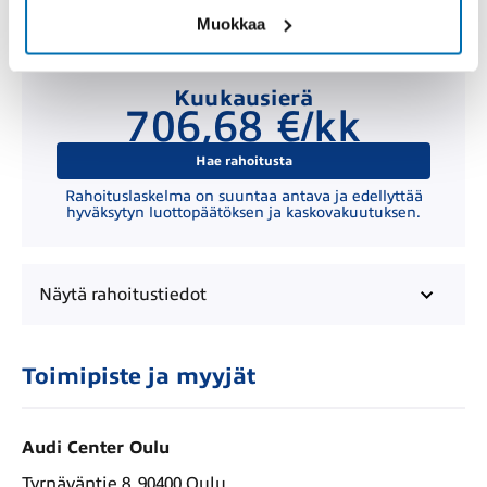
Muokkaa
Kuukausierä
706,68 €/kk
Hae rahoitusta
Rahoituslaskelma on suuntaa antava ja edellyttää
hyväksytyn luottopäätöksen ja kaskovakuutuksen.
Näytä
rahoitustiedot
Toimipiste ja myyjät
Audi Center Oulu
Tyrnäväntie 8, 90400 Oulu