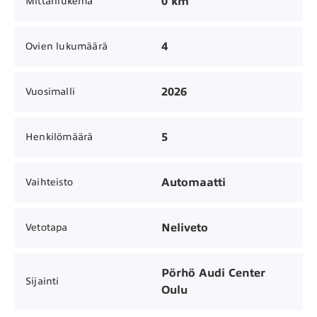
0 km
Mittarilukema
4
Ovien lukumäärä
2026
Vuosimalli
5
Henkilömäärä
Automaatti
Vaihteisto
Neliveto
Vetotapa
Pörhö Audi Center
Sijainti
Oulu