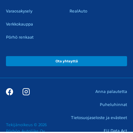
Varaosakysely
RealAuto
Verkkokauppa
Pörhö renkaat
Ota yhteyttä
Anna palautetta
Puheluhinnat
Tietosuojaseloste ja evästeet
Tekijänoikeus © 2026

EU Data Act
Pörhön Autoliike Oy