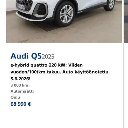
Audi Q5
2025
e-hybrid quattro 220 kW: Viiden
vuoden/100tkm takuu. Auto käyttöönotettu
5.6.2026!
3 000 km
Automaatti
Oulu
68 990 €