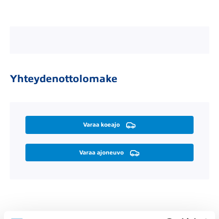
Yhteydenottolomake
Varaa koeajo
Varaa ajoneuvo
Räätälöi itsellesi sopiva rahoitus