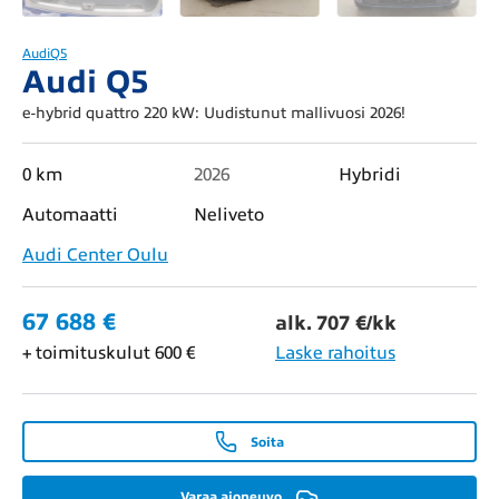
Audi
Q5
Audi Q5
e-hybrid quattro 220 kW: Uudistunut mallivuosi 2026!
0 km
2026
Hybridi
Automaatti
Neliveto
Audi Center Oulu
67 688 €
alk. 707 €/kk
+ toimituskulut 600 €
Laske rahoitus
Soita
Varaa ajoneuvo