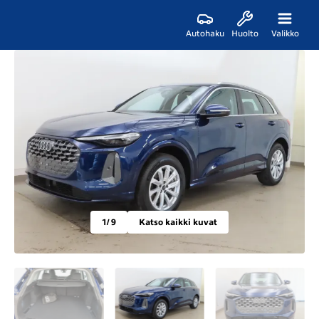
Autohaku
Huolto
Valikko
1
/ 9
Katso kaikki kuvat