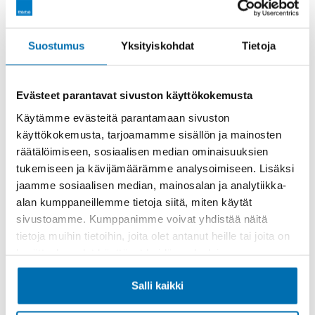
Rahoitusaika (kk)
Suostumus
Yksityiskohdat
Tietoja
Evästeet parantavat sivuston käyttökokemusta
Käytämme evästeitä parantamaan sivuston
käyttökokemusta, tarjoamamme sisällön ja mainosten
Käsiraha tai vaihtoauto (€)
räätälöimiseen, sosiaalisen median ominaisuuksien
tukemiseen ja kävijämäärämme analysoimiseen. Lisäksi
jaamme sosiaalisen median, mainosalan ja analytiikka-
alan kumppaneillemme tietoja siitä, miten käytät
sivustoamme. Kumppanimme voivat yhdistää näitä
tietoja muihin tietoihin, joita olet antanut heille tai joita on
kerätty, kun olet käyttänyt heidän palvelujaan.
Suurempi viimeinen erä (€)
Salli kaikki