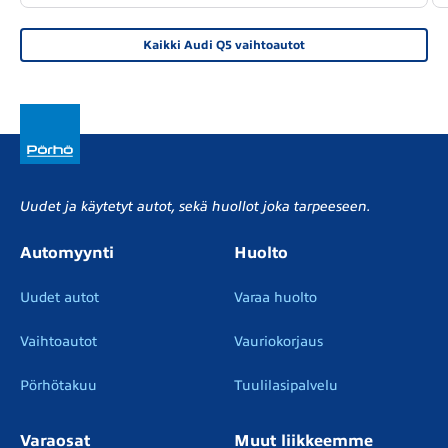
Kaikki Audi Q5 vaihtoautot
Uudet ja käytetyt autot, sekä huollot joka tarpeeseen.
Automyynti
Huolto
Uudet autot
Varaa huolto
Vaihtoautot
Vauriokorjaus
Pörhötakuu
Tuulilasipalvelu
Varaosat
Muut liikkeemme