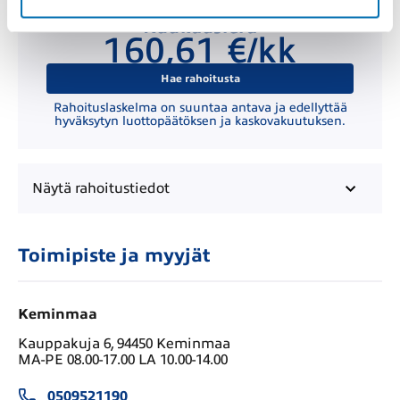
Kuukausierä
160,61 €/kk
Hae rahoitusta
Rahoituslaskelma on suuntaa antava ja edellyttää
hyväksytyn luottopäätöksen ja kaskovakuutuksen.
Näytä
rahoitustiedot
Toimipiste ja myyjät
Keminmaa
Kauppakuja 6, 94450 Keminmaa
MA-PE 08.00-17.00 LA 10.00-14.00
0509521190