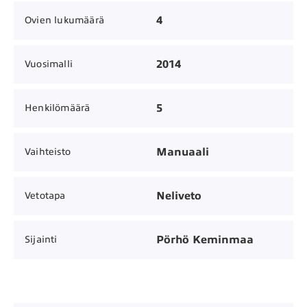
4
Ovien lukumäärä
2014
Vuosimalli
5
Henkilömäärä
Manuaali
Vaihteisto
Neliveto
Vetotapa
Pörhö Keminmaa
Sijainti