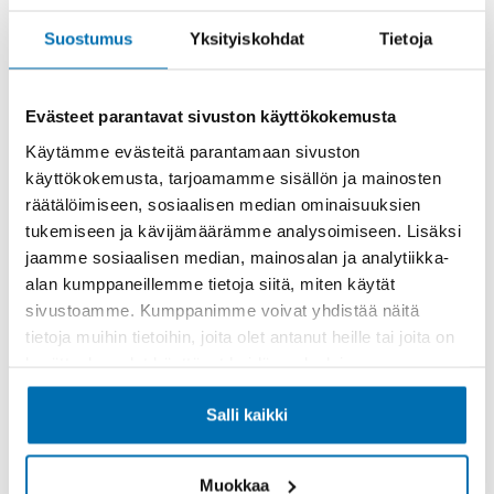
Rahoitusaika (kk)
Suostumus
Yksityiskohdat
Tietoja
Evästeet parantavat sivuston käyttökokemusta
Käytämme evästeitä parantamaan sivuston
Käsiraha tai vaihtoauto (€)
käyttökokemusta, tarjoamamme sisällön ja mainosten
räätälöimiseen, sosiaalisen median ominaisuuksien
tukemiseen ja kävijämäärämme analysoimiseen. Lisäksi
jaamme sosiaalisen median, mainosalan ja analytiikka-
alan kumppaneillemme tietoja siitä, miten käytät
sivustoamme. Kumppanimme voivat yhdistää näitä
Suurempi viimeinen erä (€)
tietoja muihin tietoihin, joita olet antanut heille tai joita on
kerätty, kun olet käyttänyt heidän palvelujaan.
Salli kaikki
Muokkaa