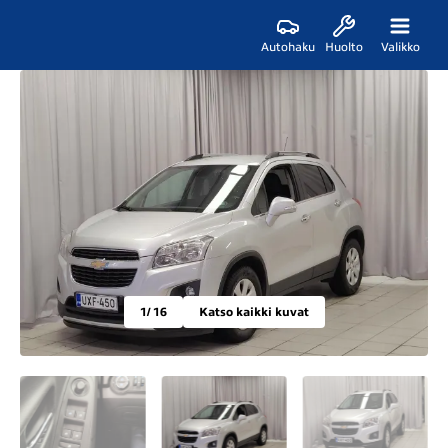
Autohaku
Huolto
Valikko
1
/ 16
Katso kaikki kuvat