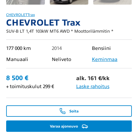
CHEVROLET
Trax
CHEVROLET Trax
SUV-B LT 1,4T 103kW MT6 AWD * Moottorilämmitin *
177 000 km
2014
Bensiini
Manuaali
Neliveto
Keminmaa
8 500 €
alk. 161 €/kk
+ toimituskulut 299 €
Laske rahoitus
Soita
Varaa ajoneuvo