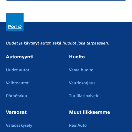
Uudet ja käytetyt autot, sekä huollot joka tarpeeseen.
Automyynti
Huolto
Uudet autot
Varaa huolto
Vaihtoautot
Vauriokorjaus
Pörhötakuu
Tuulilasipalvelu
Varaosat
Muut liikkeemme
Varaosakysely
RealAuto