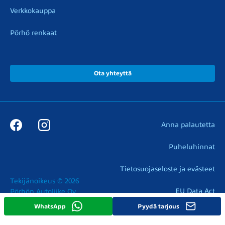
Verkkokauppa
Pörhö renkaat
Ota yhteyttä
Anna palautetta
Puheluhinnat
Tietosuojaseloste ja evästeet
Tekijänoikeus © 2026

EU Data Act
Pörhön Autoliike Oy
WhatsApp
Pyydä tarjous