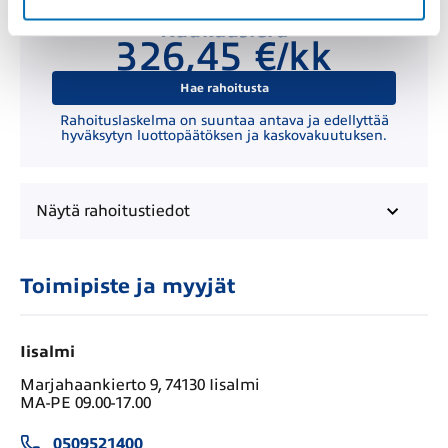
Kuukausierä
326,45 €/kk
Hae rahoitusta
Rahoituslaskelma on suuntaa antava ja edellyttää
hyväksytyn luottopäätöksen ja kaskovakuutuksen.
Näytä
rahoitustiedot
Toimipiste ja myyjät
Iisalmi
Marjahaankierto 9, 74130 Iisalmi
MA-PE 09.00-17.00
0509521400