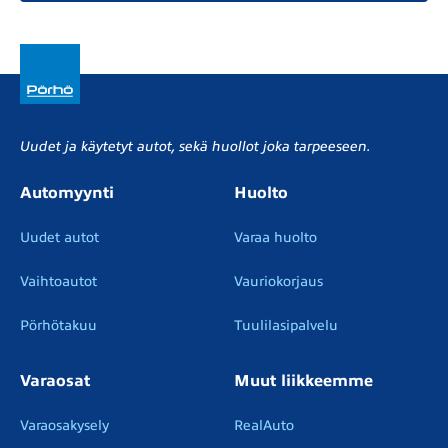
Uudet ja käytetyt autot, sekä huollot joka tarpeeseen.
Automyynti
Huolto
Uudet autot
Varaa huolto
Vaihtoautot
Vauriokorjaus
Pörhötakuu
Tuulilasipalvelu
Varaosat
Muut liikkeemme
Varaosakysely
RealAuto