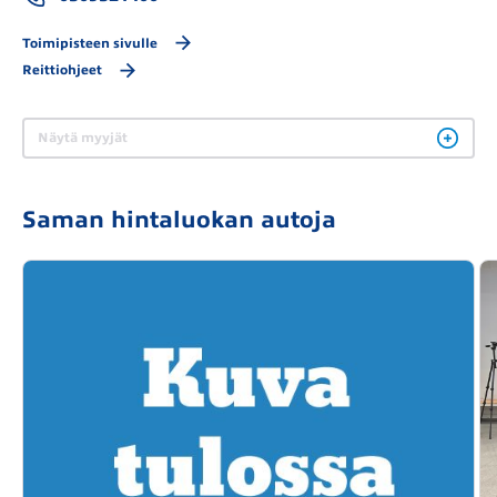
Toimipisteen sivulle
Reittiohjeet
Näytä myyjät
Saman hintaluokan autoja