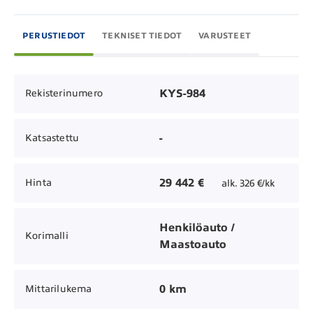
PERUSTIEDOT
TEKNISET TIEDOT
VARUSTEET
KYS-984
Rekisterinumero
-
Katsastettu
29 442 €
Hinta
alk. 326 €/kk
Henkilöauto /
Korimalli
Maastoauto
0 km
Mittarilukema