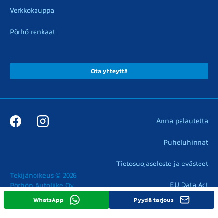
Verkkokauppa
Pörhö renkaat
Ota yhteyttä
Anna palautetta
Puheluhinnat
Tietosuojaseloste ja evästeet
Tekijänoikeus © 2026

EU Data Act
Pörhön Autoliike Oy
WhatsApp
Pyydä tarjous