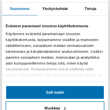
Rahoitusaika (kk)
Suostumus
Yksityiskohdat
Tietoja
Evästeet parantavat sivuston käyttökokemusta
Käytämme evästeitä parantamaan sivuston
Käsiraha tai vaihtoauto (€)
käyttökokemusta, tarjoamamme sisällön ja mainosten
räätälöimiseen, sosiaalisen median ominaisuuksien
tukemiseen ja kävijämäärämme analysoimiseen. Lisäksi
jaamme sosiaalisen median, mainosalan ja analytiikka-
alan kumppaneillemme tietoja siitä, miten käytät
sivustoamme. Kumppanimme voivat yhdistää näitä
Suurempi viimeinen erä (€)
tietoja muihin tietoihin, joita olet antanut heille tai joita on
kerätty, kun olet käyttänyt heidän palvelujaan.
Salli kaikki
Muokkaa