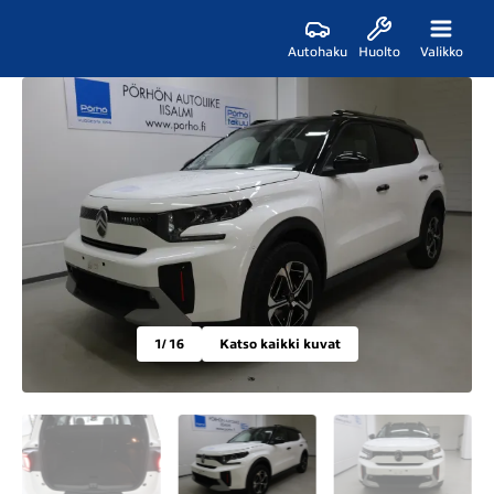
Autohaku
Huolto
Valikko
1
/ 16
Katso kaikki kuvat