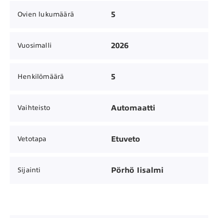
5
Ovien lukumäärä
2026
Vuosimalli
5
Henkilömäärä
Automaatti
Vaihteisto
Etuveto
Vetotapa
Pörhö Iisalmi
Sijainti