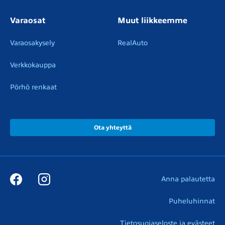
Varaosat
Muut liikkeemme
Varaosakysely
RealAuto
Verkkokauppa
Pörhö renkaat
Ota yhteyttä
Anna palautetta
Puheluhinnat
Tietosuojaseloste ja evästeet