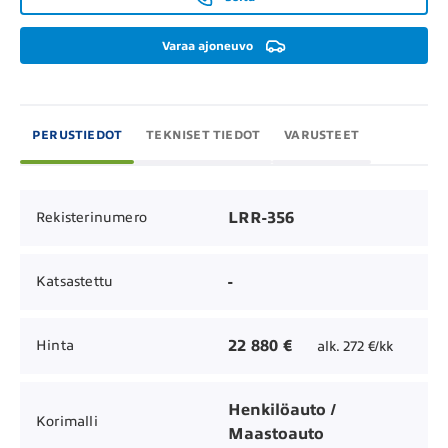
Varaa ajoneuvo
PERUSTIEDOT
TEKNISET TIEDOT
VARUSTEET
LRR-356
Rekisterinumero
-
Katsastettu
22 880 €
Hinta
alk. 272 €/kk
Henkilöauto /
Korimalli
Maastoauto