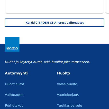
Kaikki CITROEN C5 Aircross vaihtoautot
Uudet ja käytetyt autot, sekä huollot joka tarpeeseen.
Automyynti
Huolto
Uudet autot
Varaa huolto
Vaihtoautot
Vauriokorjaus
Pörhötakuu
Tuulilasipalvelu