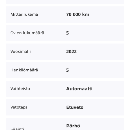
70 000 km
Mittarilukema
5
Ovien lukumäärä
2022
Vuosimalli
5
Henkilömäärä
Automaatti
Vaihteisto
Etuveto
Vetotapa
Pörhö
Sijainti