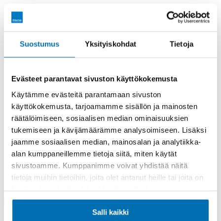
Räätälöi itsellesi sopiva rahoitus
Suostumus
Yksityiskohdat
Tietoja
Rahoitusaika (kk)
Evästeet parantavat sivuston käyttökokemusta
Käytämme evästeitä parantamaan sivuston
käyttökokemusta, tarjoamamme sisällön ja mainosten
räätälöimiseen, sosiaalisen median ominaisuuksien
Käsiraha tai vaihtoauto (€)
tukemiseen ja kävijämäärämme analysoimiseen. Lisäksi
jaamme sosiaalisen median, mainosalan ja analytiikka-
alan kumppaneillemme tietoja siitä, miten käytät
sivustoamme. Kumppanimme voivat yhdistää näitä
tietoja muihin tietoihin, joita olet antanut heille tai joita on
kerätty, kun olet käyttänyt heidän palvelujaan.
Suurempi viimeinen erä (€)
Salli kaikki