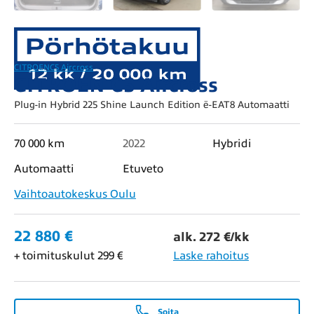
CITROEN
C5 Aircross
CITROEN C5 Aircross
Plug-in Hybrid 225 Shine Launch Edition ë-EAT8 Automaatti
70 000 km
2022
Hybridi
Automaatti
Etuveto
Vaihtoautokeskus Oulu
22 880 €
alk. 272 €/kk
+ toimituskulut 299 €
Laske rahoitus
Soita