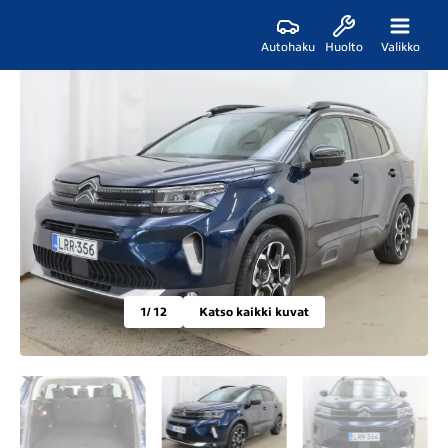
Autohaku
Huolto
Valikko
1
/ 12
Katso kaikki kuvat