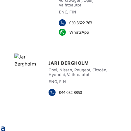
Volkswagen, Opel,
Vaihtoautot
ENG, FIN
050 3622 763
WhatsApp
JARI BERGHOLM
Opel, Nissan, Peugeot, Citroën,
Hyundai, Vaihtoautot
ENG, FIN
044 032 8850
ja