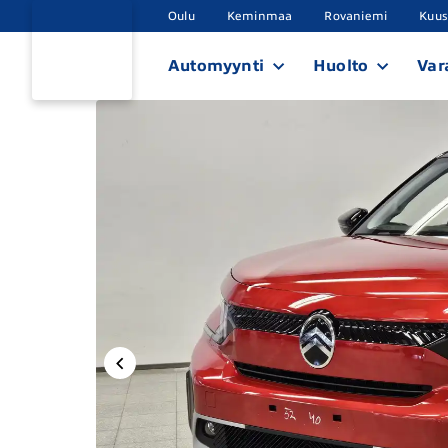
Oulu
Keminmaa
Rovaniemi
Kuu
Automyynti
Huolto
Var