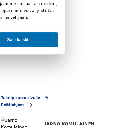
 jaamme sosiaalisen median,
umppanimme voivat yhdistää
dän palvelujaan.
Salli kaikki
Toimipisteen sivulle
Reittiohjeet
JARNO KOMULAINEN