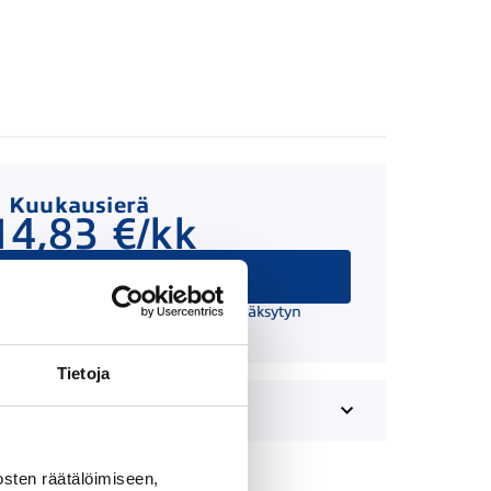
Kuukausierä
14,83 €/kk
Hae rahoitusta
 suuntaa antava ja edellyttää hyväksytyn
äätöksen ja kaskovakuutuksen.
Tietoja
sten räätälöimiseen,