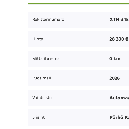
XTN-315
Rekisterinumero
28 390 €
Hinta
0 km
Mittarilukema
2026
Vuosimalli
Automaa
Vaihteisto
Pörhö K
Sijainti