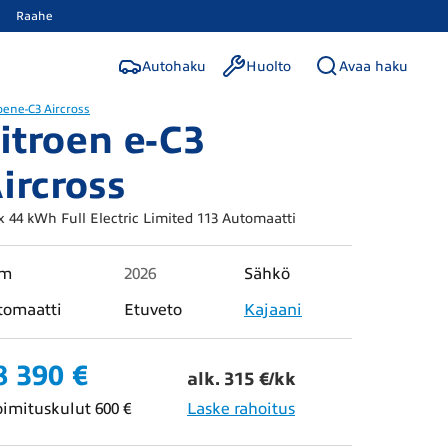
Raahe
Autohaku
Huolto
Avaa haku
oen
e-C3 Aircross
itroen e-C3
ircross
 44 kWh Full Electric Limited 113 Automaatti
km
2026
Sähkö
tomaatti
Etuveto
Kajaani
8 390 €
alk. 315 €/kk
oimituskulut 600 €
Laske rahoitus