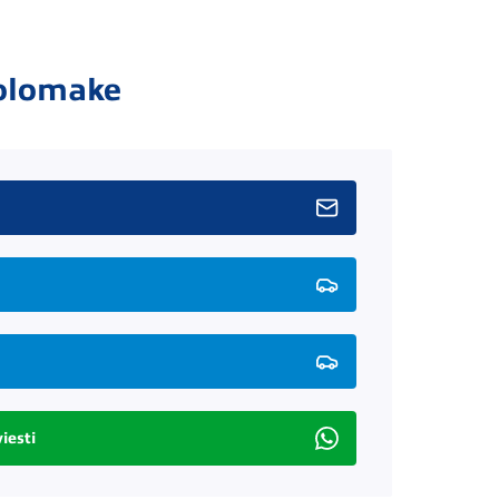
olomake
iesti