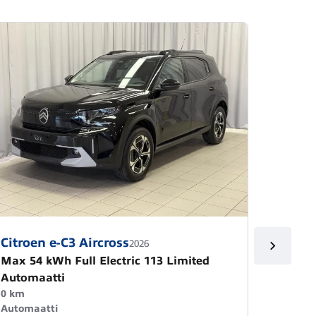
Citroen e-C3 Aircross
Citroe
2026
Max 54 kWh Full Electric 113 Limited
Max Hy
Automaatti
+ kulu
0 km
1 000 k
Automaatti
Automa