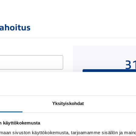
rahoitus
3
Rahoituslaskelma on
luottop
Yksityiskohdat
Näytä
rahoitustiedot
on käyttökokemusta
aan sivuston käyttökokemusta, tarjoamamme sisällön ja maino