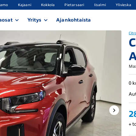
samo
Kajaani
Kokkola
Pietarsaari
Iisalmi
Ylivieska
aosat
Yritys
Ajankohtaista
Citr
C
A
Max
0 
Au
2
+ t