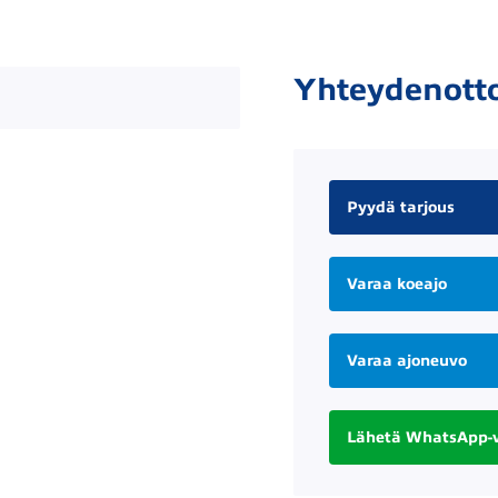
Yhteydenott
Pyydä tarjous
Varaa koeajo
Varaa ajoneuvo
Lähetä WhatsApp-v