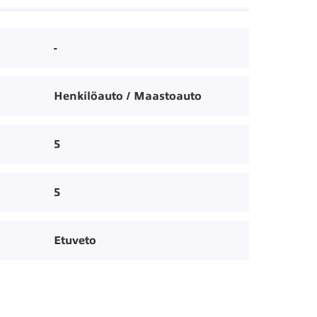
-
Henkilöauto / Maastoauto
5
5
Etuveto