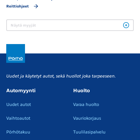
Reittiohjeet
Näytä myyjät
Uudet ja käytetyt autot, sekä huollot joka tarpeeseen.
Automyynti
Huolto
Uudet autot
Varaa huolto
Vaihtoautot
Vauriokorjaus
Pörhötakuu
Tuulilasipalvelu