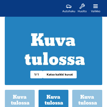
Autohaku
Huolto
Valikko
1
/ 1
Katso kaikki kuvat