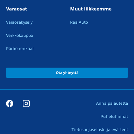
Varaosat
Muut liikkeemme
Varaosakysely
RealAuto
Verkkokauppa
Pörhö renkaat
Ota yhteyttä
Anna palautetta
Puheluhinnat
Tietosuojaseloste ja evästeet