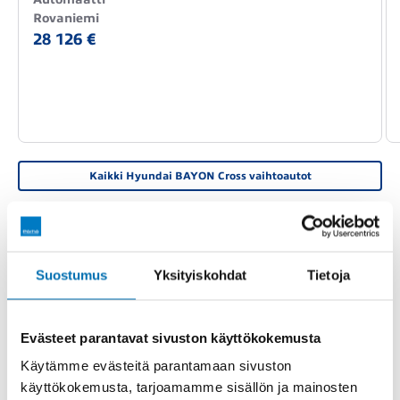
Rovaniemi
28 126 €
Kaikki Hyundai BAYON Cross vaihtoautot
PERUSTIEDOT
TEKNISET TIEDOT
VARUSTEET
Suostumus
Yksityiskohdat
Tietoja
YMC-719
Rekisterinumero
Evästeet parantavat sivuston käyttökokemusta
Käytämme evästeitä parantamaan sivuston
-
Katsastettu
käyttökokemusta, tarjoamamme sisällön ja mainosten