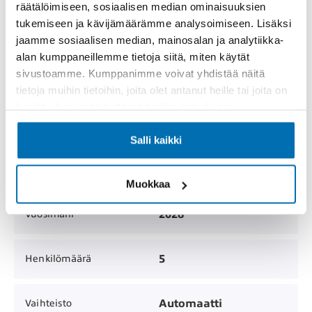
räätälöimiseen, sosiaalisen median ominaisuuksien
MYYTY
Hinta
tukemiseen ja kävijämäärämme analysoimiseen. Lisäksi
jaamme sosiaalisen median, mainosalan ja analytiikka-
alan kumppaneillemme tietoja siitä, miten käytät
Henkilöauto /
Korimalli
sivustoamme. Kumppanimme voivat yhdistää näitä
Viistoperä
tietoja muihin tietoihin, joita olet antanut heille tai joita on
kerätty, kun olet käyttänyt heidän palvelujaan.
0 km
Mittarilukema
Salli kaikki
5
Ovien lukumäärä
Muokkaa
2026
Vuosimalli
5
Henkilömäärä
Automaatti
Vaihteisto