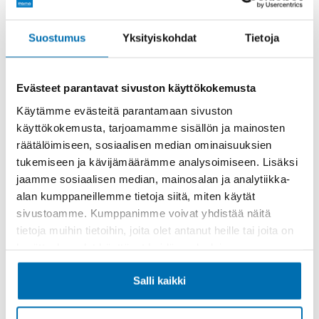
Rahoitusaika (kk)
Suostumus
Yksityiskohdat
Tietoja
Evästeet parantavat sivuston käyttökokemusta
Käytämme evästeitä parantamaan sivuston
käyttökokemusta, tarjoamamme sisällön ja mainosten
Käsiraha tai vaihtoauto (€)
räätälöimiseen, sosiaalisen median ominaisuuksien
tukemiseen ja kävijämäärämme analysoimiseen. Lisäksi
jaamme sosiaalisen median, mainosalan ja analytiikka-
alan kumppaneillemme tietoja siitä, miten käytät
sivustoamme. Kumppanimme voivat yhdistää näitä
tietoja muihin tietoihin, joita olet antanut heille tai joita on
Suurempi viimeinen erä (€)
kerätty, kun olet käyttänyt heidän palvelujaan.
Salli kaikki