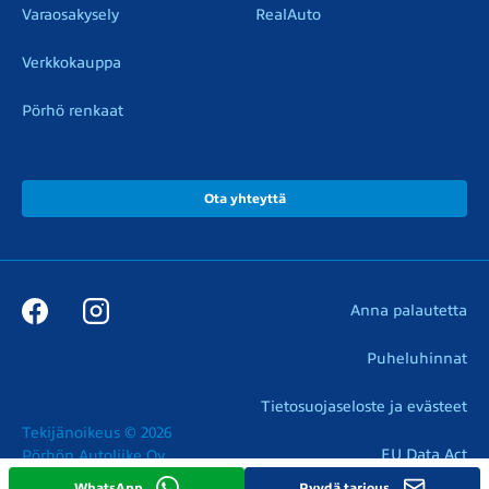
Varaosakysely
RealAuto
Verkkokauppa
Pörhö renkaat
Ota yhteyttä
Anna palautetta
Puheluhinnat
Tietosuojaseloste ja evästeet
Tekijänoikeus © 2026

EU Data Act
Pörhön Autoliike Oy
WhatsApp
Pyydä tarjous