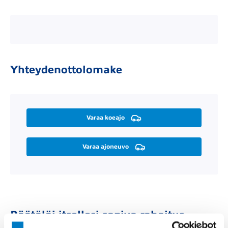
Yhteydenottolomake
Varaa koeajo
Varaa ajoneuvo
Räätälöi itsellesi sopiva rahoitus