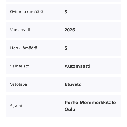
5
Ovien lukumäärä
2026
Vuosimalli
5
Henkilömäärä
Automaatti
Vaihteisto
Etuveto
Vetotapa
Pörhö Monimerkkitalo
Sijainti
Oulu