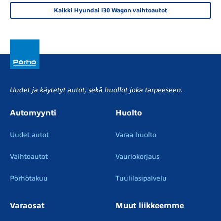
Kaikki Hyundai i30 Wagon vaihtoautot
Uudet ja käytetyt autot, sekä huollot joka tarpeeseen.
Automyynti
Huolto
Uudet autot
Varaa huolto
Vaihtoautot
Vauriokorjaus
Pörhötakuu
Tuulilasipalvelu
Varaosat
Muut liikkeemme