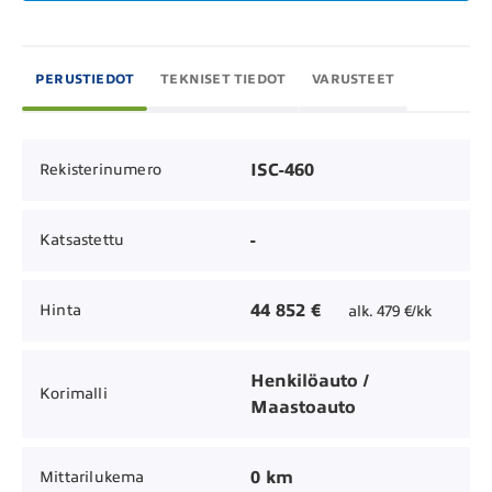
PERUSTIEDOT
TEKNISET TIEDOT
VARUSTEET
ISC-460
Rekisterinumero
-
Katsastettu
44 852 €
Hinta
alk. 479 €/kk
Henkilöauto /
Korimalli
Maastoauto
0 km
Mittarilukema