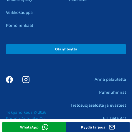
Verkkokauppa
Pörhö renkaat
Ota yhteyttä
Anna palautetta
Puheluhinnat
Tietosuojaseloste ja evästeet
Tekijänoikeus © 2026

EU Data Act
Pörhön Autoliike Oy
WhatsApp
Pyydä tarjous