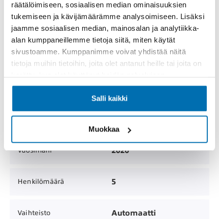
räätälöimiseen, sosiaalisen median ominaisuuksien
MYYTY
Hinta
tukemiseen ja kävijämäärämme analysoimiseen. Lisäksi
jaamme sosiaalisen median, mainosalan ja analytiikka-
alan kumppaneillemme tietoja siitä, miten käytät
Henkilöauto /
Korimalli
sivustoamme. Kumppanimme voivat yhdistää näitä
Viistoperä
tietoja muihin tietoihin, joita olet antanut heille tai joita on
kerätty, kun olet käyttänyt heidän palvelujaan.
73 000 km
Mittarilukema
Salli kaikki
4
Ovien lukumäärä
Muokkaa
2020
Vuosimalli
5
Henkilömäärä
Automaatti
Vaihteisto