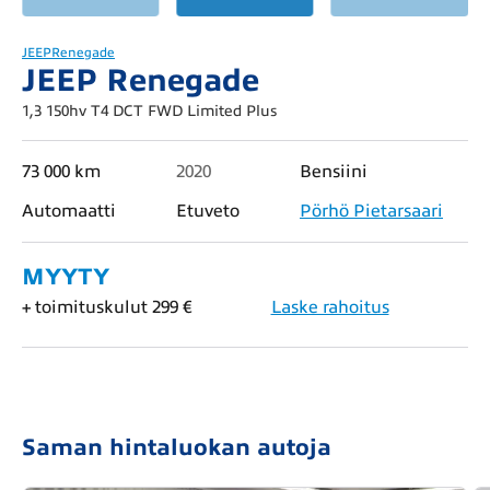
JEEP
Renegade
JEEP Renegade
1,3 150hv T4 DCT FWD Limited Plus
73 000 km
2020
Bensiini
Automaatti
Etuveto
Pörhö Pietarsaari
MYYTY
+ toimituskulut 299 €
Laske rahoitus
Saman hintaluokan autoja