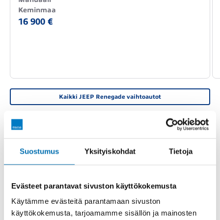
Keminmaa
16 900 €
Kaikki JEEP Renegade vaihtoautot
PERUSTIEDOT
TEKNISET TIEDOT
VARUSTEET
Suostumus
Yksityiskohdat
Tietoja
YJL-638
Rekisterinumero
Evästeet parantavat sivuston käyttökokemusta
Käytämme evästeitä parantamaan sivuston
4.11.2024
Katsastettu
käyttökokemusta, tarjoamamme sisällön ja mainosten