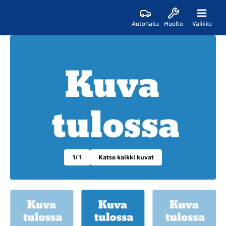
Autohaku
Huolto
Valikko
1
/ 1
Katso kaikki kuvat