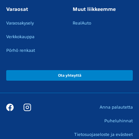
Varaosat
Muut liikkeemme
Varaosakysely
RealAuto
Verkkokauppa
Pörhö renkaat
Ota yhteyttä
Anna palautetta
Puheluhinnat
Tietosuojaseloste ja evästeet