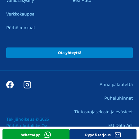
Varaosakysely
RealAuto
Verkkokauppa
Pörhö renkaat
Ota yhteyttä
Anna palautetta
Puheluhinnat
Tietosuojaseloste ja evästeet
Tekijänoikeus © 2026

EU Data Act
Pörhön Autoliike Oy
WhatsApp
Pyydä tarjous