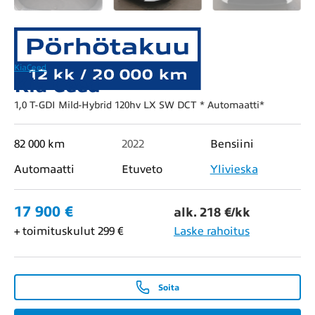
Kia
Ceed
Kia Ceed
1,0 T-GDI Mild-Hybrid 120hv LX SW DCT * Automaatti*
82 000 km
2022
Bensiini
Automaatti
Etuveto
Ylivieska
17 900 €
alk. 218 €/kk
+ toimituskulut 299 €
Laske rahoitus
Soita