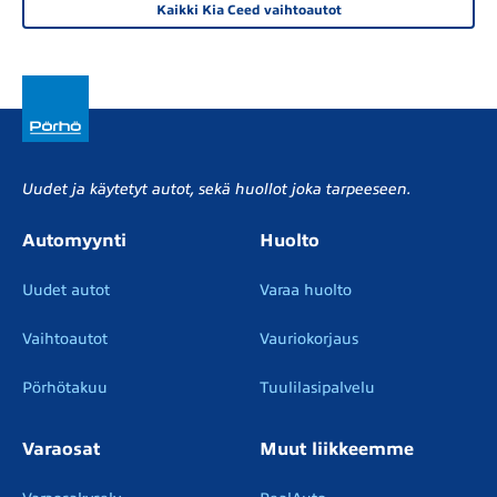
Kaikki Kia Ceed vaihtoautot
Uudet ja käytetyt autot, sekä huollot joka tarpeeseen.
Automyynti
Huolto
Uudet autot
Varaa huolto
Vaihtoautot
Vauriokorjaus
Pörhötakuu
Tuulilasipalvelu
Varaosat
Muut liikkeemme