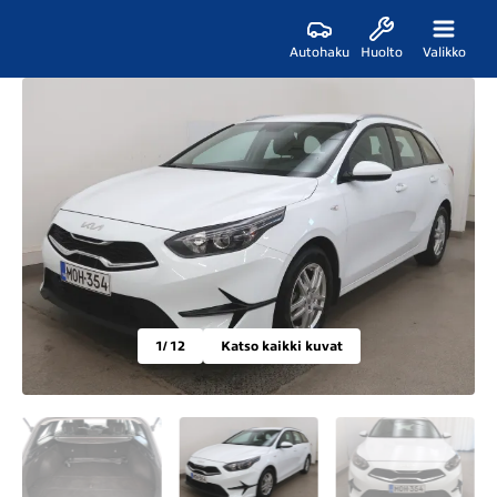
Autohaku
Huolto
Valikko
1
/ 12
Katso kaikki kuvat