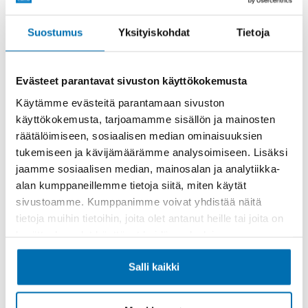
Rahoitusaika (kk)
Suostumus
Yksityiskohdat
Tietoja
Evästeet parantavat sivuston käyttökokemusta
Käytämme evästeitä parantamaan sivuston
käyttökokemusta, tarjoamamme sisällön ja mainosten
Käsiraha tai vaihtoauto (€)
räätälöimiseen, sosiaalisen median ominaisuuksien
tukemiseen ja kävijämäärämme analysoimiseen. Lisäksi
jaamme sosiaalisen median, mainosalan ja analytiikka-
alan kumppaneillemme tietoja siitä, miten käytät
sivustoamme. Kumppanimme voivat yhdistää näitä
tietoja muihin tietoihin, joita olet antanut heille tai joita on
Suurempi viimeinen erä (€)
kerätty, kun olet käyttänyt heidän palvelujaan.
Salli kaikki