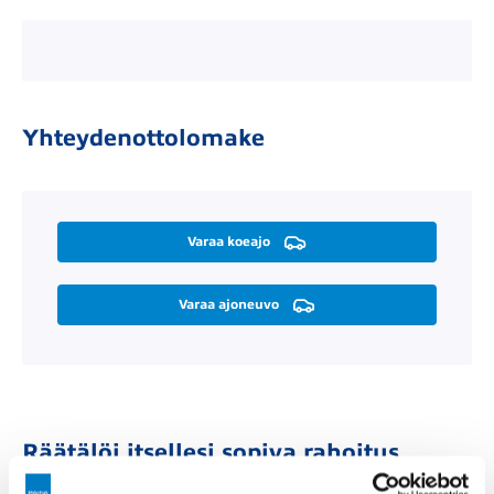
Yhteydenottolomake
Varaa koeajo
Varaa ajoneuvo
Räätälöi itsellesi sopiva rahoitus