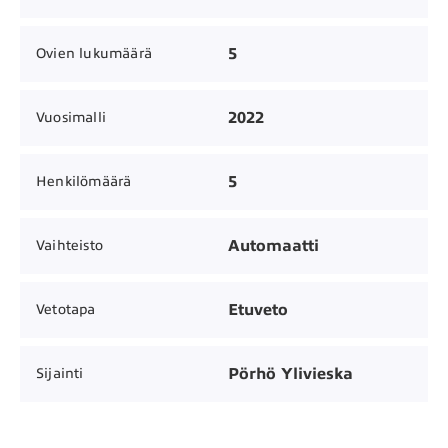
5
Ovien lukumäärä
2022
Vuosimalli
5
Henkilömäärä
Automaatti
Vaihteisto
Etuveto
Vetotapa
Pörhö Ylivieska
Sijainti