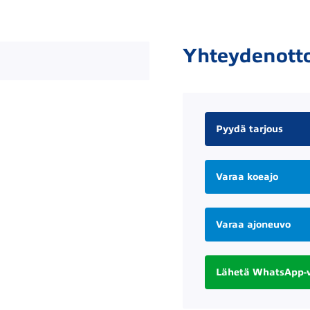
Yhteydenott
Pyydä tarjous
Varaa koeajo
Varaa ajoneuvo
Lähetä WhatsApp-v