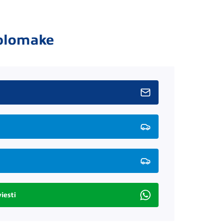
olomake
iesti