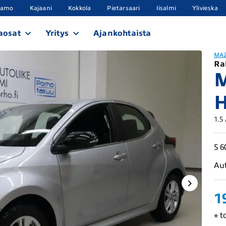
samo
Kajaani
Kokkola
Pietarsaari
Iisalmi
Ylivieska
aosat
Yritys
Ajankohtaista
MA
Ra
H
1.5
5 6
Au
1
+ t