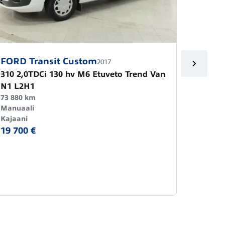
FORD Transit Custom
NISSA
2017
310 2,0TDCi 130 hv M6 Etuveto Trend Van
dCi 1
N1 L2H1
127 000
Manuaa
73 880 km
Rovani
Manuaali
19 780
Kajaani
19 700 €