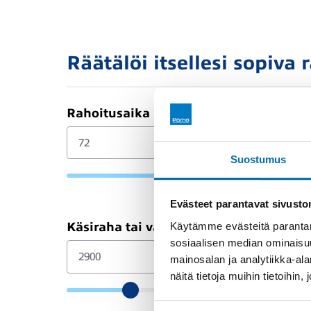
Räätälöi itsellesi sopiva 
Rahoitusaika (kk)
Suostumus
Evästeet parantavat sivust
Käytämme evästeitä parantam
Käsiraha tai vaihtoauto (€)
sosiaalisen median ominaisu
mainosalan ja analytiikka-a
näitä tietoja muihin tietoihin, 