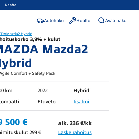
Raahe
Autohaku
Huolto
Avaa haku
ZDA
Mazda2 Hybrid
hoituskorko 3,9% + kulut
MAZDA Mazda2
ybrid
 Agile Comfort + Safety Pack
00 km
2022
Hybridi
tomaatti
Etuveto
Iisalmi
9 500 €
alk. 236 €/kk
oimituskulut 299 €
Laske rahoitus