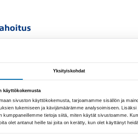
rahoitus
2
Yksityiskohdat
Rahoituslaskelma on
on käyttökokemusta
luottop
aan sivuston käyttökokemusta, tarjoamamme sisällön ja maino
uksien tukemiseen ja kävijämäärämme analysoimiseen. Lisäksi
lan kumppaneillemme tietoja siitä, miten käytät sivustoamme. K
Näytä
rahoitustiedot
joita olet antanut heille tai joita on kerätty, kun olet käyttänyt hei