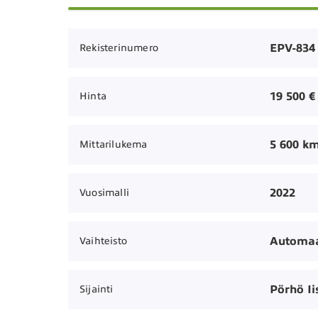
EPV-834
Rekisterinumero
19 500 €
Hinta
5 600 k
Mittarilukema
2022
Vuosimalli
Automaa
Vaihteisto
Pörhö Ii
Sijainti