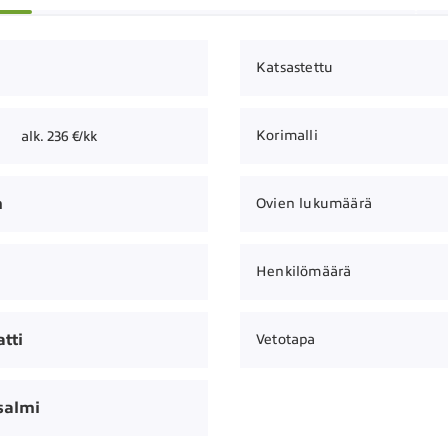
Katsastettu
Korimalli
alk. 236 €/kk
m
Ovien lukumäärä
Henkilömäärä
tti
Vetotapa
salmi