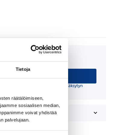
Kuukausierä
35,92 €/kk
Tietoja
Hae rahoitusta
 suuntaa antava ja edellyttää hyväksytyn
äätöksen ja kaskovakuutuksen.
sten räätälöimiseen,
 jaamme sosiaalisen median,
umppanimme voivat yhdistää
dän palvelujaan.