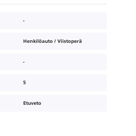
-
Henkilöauto / Viistoperä
-
5
Etuveto