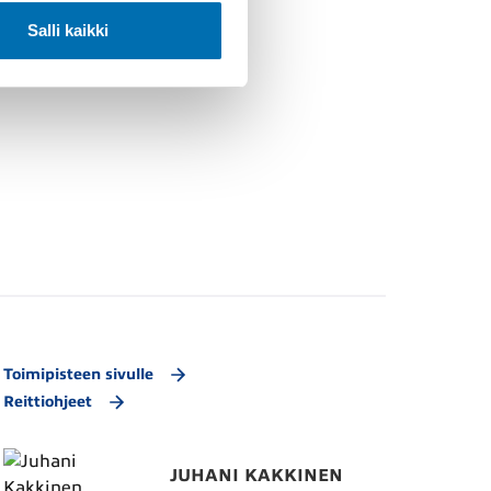
Salli kaikki
Toimipisteen sivulle
Reittiohjeet
JUHANI KAKKINEN