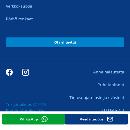
Verkkokauppa
Pörhö renkaat
Ota yhteyttä
Anna palautetta
Puheluhinnat
Tietosuojaseloste ja evästeet
Tekijänoikeus © 2026

EU Data Act
Pörhön Autoliike Oy
WhatsApp
Pyydä tarjous