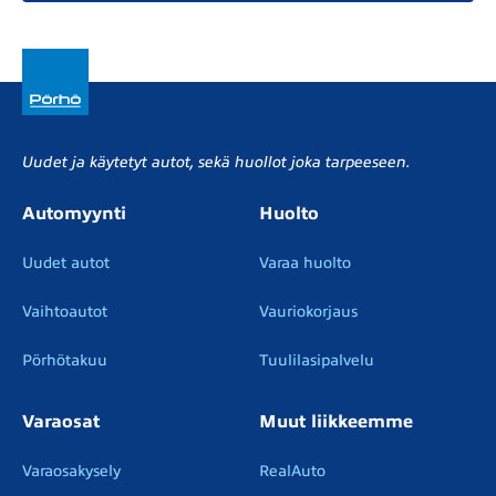
Uudet ja käytetyt autot, sekä huollot joka tarpeeseen.
Automyynti
Huolto
Uudet autot
Varaa huolto
Vaihtoautot
Vauriokorjaus
Pörhötakuu
Tuulilasipalvelu
Varaosat
Muut liikkeemme
Varaosakysely
RealAuto