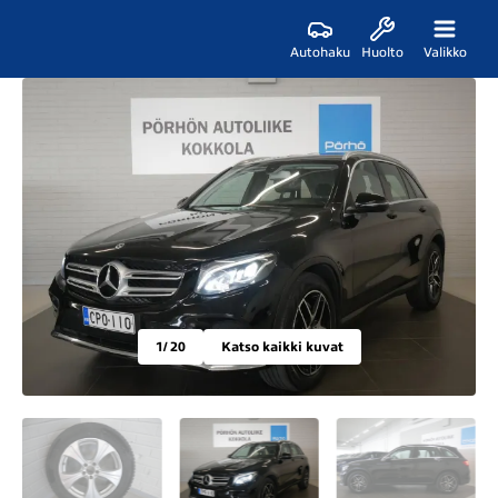
Autohaku
Huolto
Valikko
1
/ 20
Katso kaikki kuvat