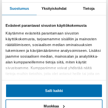
Rahoitusaika (kk)
Suostumus
Yksityiskohdat
Tietoja
Evästeet parantavat sivuston käyttökokemusta
Käytämme evästeitä parantamaan sivuston
Käsiraha tai vaihtoauto (€)
käyttökokemusta, tarjoamamme sisällön ja mainosten
räätälöimiseen, sosiaalisen median ominaisuuksien
tukemiseen ja kävijämäärämme analysoimiseen. Lisäksi
jaamme sosiaalisen median, mainosalan ja analytiikka-
alan kumppaneillemme tietoja siitä, miten käytät
sivustoamme. Kumppanimme voivat yhdistää näitä
Suurempi viimeinen erä (€)
tietoja muihin tietoihin, joita olet antanut heille tai joita on
kerätty, kun olet käyttänyt heidän palvelujaan.
Salli kaikki
Muokkaa