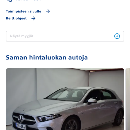
Toimipisteen sivulle
Reittiohjeet
Näytä myyjät
Saman hintaluokan autoja