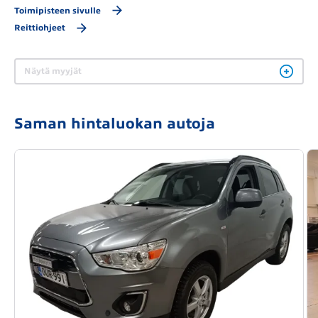
Toimipisteen sivulle
Reittiohjeet
Näytä myyjät
Saman hintaluokan autoja