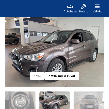
Autohaku
Huolto
Valikko
1
/ 13
Katso kaikki kuvat