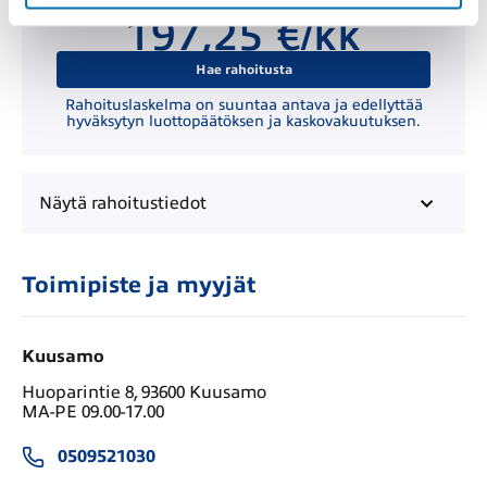
Kuukausierä
197,25 €/kk
Hae rahoitusta
Rahoituslaskelma on suuntaa antava ja edellyttää
hyväksytyn luottopäätöksen ja kaskovakuutuksen.
Näytä
rahoitustiedot
Toimipiste ja myyjät
Kuusamo
Huoparintie 8, 93600 Kuusamo
MA-PE 09.00-17.00
0509521030