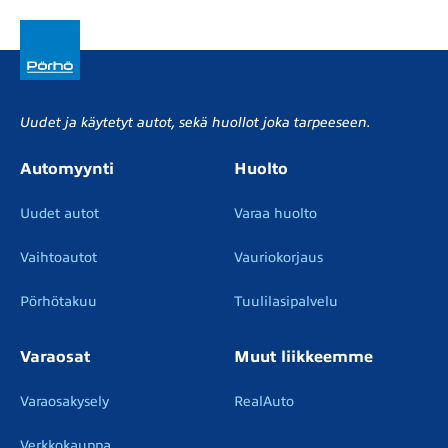
Uudet ja käytetyt autot, sekä huollot joka tarpeeseen.
Automyynti
Huolto
Uudet autot
Varaa huolto
Vaihtoautot
Vauriokorjaus
Pörhötakuu
Tuulilasipalvelu
Varaosat
Muut liikkeemme
Varaosakysely
RealAuto
Verkkokauppa