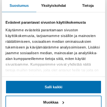
Suostumus
Yksityiskohdat
Tietoja
Evästeet parantavat sivuston käyttökokemusta
Käytämme evästeitä parantamaan sivuston
Käsiraha tai vaihtoauto (€)
käyttökokemusta, tarjoamamme sisällön ja mainosten
räätälöimiseen, sosiaalisen median ominaisuuksien
tukemiseen ja kävijämäärämme analysoimiseen. Lisäksi
jaamme sosiaalisen median, mainosalan ja analytiikka-
alan kumppaneillemme tietoja siitä, miten käytät
sivustoamme. Kumppanimme voivat yhdistää näitä
Suurempi viimeinen erä (€)
tietoja muihin tietoihin, joita olet antanut heille tai joita on
kerätty, kun olet käyttänyt heidän palvelujaan.
Salli kaikki
Muokkaa