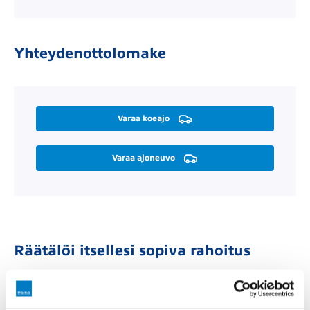
Yhteydenottolomake
Varaa koeajo
Varaa ajoneuvo
Räätälöi itsellesi sopiva rahoitus
Rahoitusaika (kk)