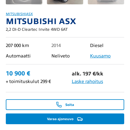
MITSUBISHI
ASX
MITSUBISHI ASX
2,2 DI-D Cleartec Invite 4WD 6AT
207 000 km
2014
Diesel
Automaatti
Neliveto
Kuusamo
10 900 €
alk. 197 €/kk
+ toimituskulut 299 €
Laske rahoitus
Soita
Varaa ajoneuvo