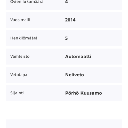
4
Ovien lukumäärä
2014
Vuosimalli
5
Henkilömäärä
Automaatti
Vaihteisto
Neliveto
Vetotapa
Pörhö Kuusamo
Sijainti