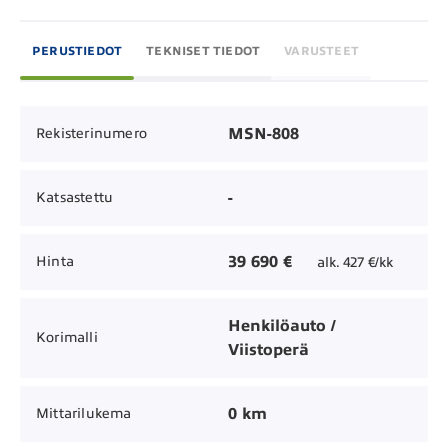
PERUSTIEDOT
TEKNISET TIEDOT
VARUSTEET
MSN-808
Rekisterinumero
-
Katsastettu
39 690 €
Hinta
alk. 427 €/kk
Henkilöauto /
Korimalli
Viistoperä
0 km
Mittarilukema