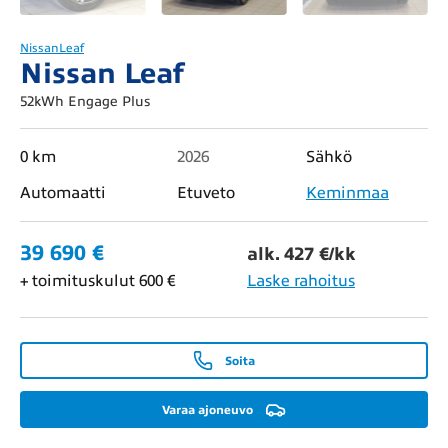
Nissan
Leaf
Nissan Leaf
52kWh Engage Plus
0 km
2026
Sähkö
Automaatti
Etuveto
Keminmaa
39 690 €
alk. 427 €/kk
+ toimituskulut 600 €
Laske rahoitus
Soita
Varaa ajoneuvo