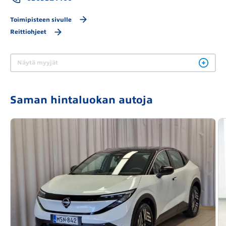
Toimipisteen sivulle
Reittiohjeet
Näytä myyjät
Saman hintaluokan autoja