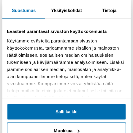
Rahoitusaika (kk)
Suostumus
Yksityiskohdat
Tietoja
Evästeet parantavat sivuston käyttökokemusta
Käytämme evästeitä parantamaan sivuston
Käsiraha tai vaihtoauto (€)
käyttökokemusta, tarjoamamme sisällön ja mainosten
räätälöimiseen, sosiaalisen median ominaisuuksien
tukemiseen ja kävijämäärämme analysoimiseen. Lisäksi
jaamme sosiaalisen median, mainosalan ja analytiikka-
alan kumppaneillemme tietoja siitä, miten käytät
sivustoamme. Kumppanimme voivat yhdistää näitä
Suurempi viimeinen erä (€)
tietoja muihin tietoihin, joita olet antanut heille tai joita on
kerätty, kun olet käyttänyt heidän palvelujaan.
Salli kaikki
Muokkaa