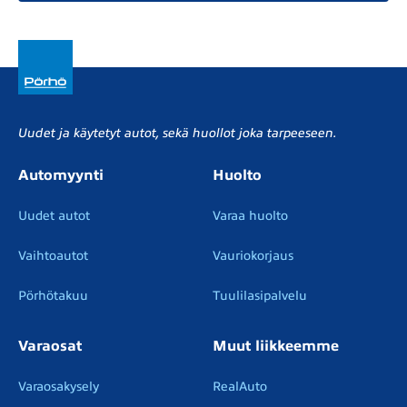
Uudet ja käytetyt autot, sekä huollot joka tarpeeseen.
Automyynti
Huolto
Uudet autot
Varaa huolto
Vaihtoautot
Vauriokorjaus
Pörhötakuu
Tuulilasipalvelu
Varaosat
Muut liikkeemme
Varaosakysely
RealAuto