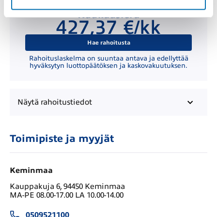
Kuukausierä
427,37 €/kk
Hae rahoitusta
Rahoituslaskelma on suuntaa antava ja edellyttää
hyväksytyn luottopäätöksen ja kaskovakuutuksen.
Näytä
rahoitustiedot
Toimipiste ja myyjät
Keminmaa
Kauppakuja 6, 94450 Keminmaa
MA-PE 08.00-17.00 LA 10.00-14.00
0509521100