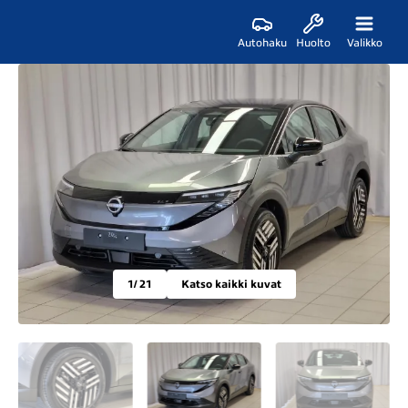
Autohaku
Huolto
Valikko
1
/ 21
Katso kaikki kuvat