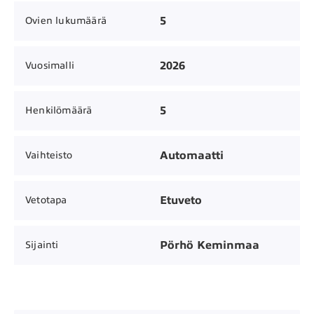
5
Ovien lukumäärä
2026
Vuosimalli
5
Henkilömäärä
Automaatti
Vaihteisto
Etuveto
Vetotapa
Pörhö Keminmaa
Sijainti