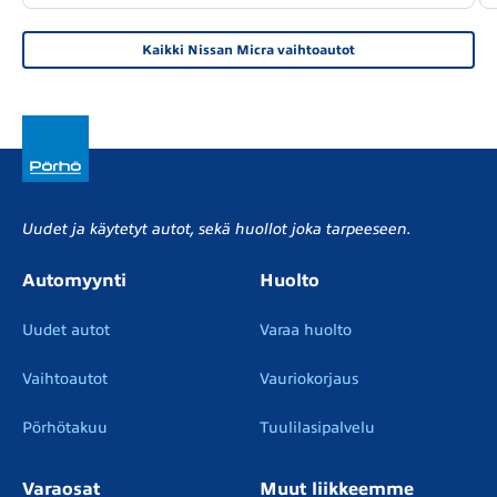
Kaikki Nissan Micra vaihtoautot
Uudet ja käytetyt autot, sekä huollot joka tarpeeseen.
Automyynti
Huolto
Uudet autot
Varaa huolto
Vaihtoautot
Vauriokorjaus
Pörhötakuu
Tuulilasipalvelu
Varaosat
Muut liikkeemme