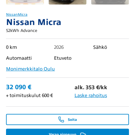
Nissan
Micra
Nissan Micra
52kWh Advance
0 km
2026
Sähkö
Automaatti
Etuveto
Monimerkkitalo Oulu
32 090 €
alk. 353 €/kk
+ toimituskulut 600 €
Laske rahoitus
Soita
Varaa ajoneuvo