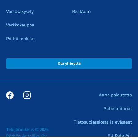
Varaosakysely
RealAuto
Verkkokauppa
Pörhö renkaat
Ota yhteyttä
Anna palautetta
Puheluhinnat
Tietosuojaseloste ja evästeet
Tekijänoikeus © 2026

EU Data Act
Pörhön Autoliike Oy