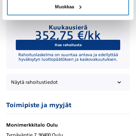
Muokkaa
Kuukausierä
352,75 €/kk
Hae rahoitusta
Rahoituslaskelma on suuntaa antava ja edellyttää
hyväksytyn luottopäätöksen ja kaskovakuutuksen.
Näytä
rahoitustiedot
Toimipiste ja myyjät
Monimerkkitalo Oulu
Tyrnäväntie 7, 90400 Oulu