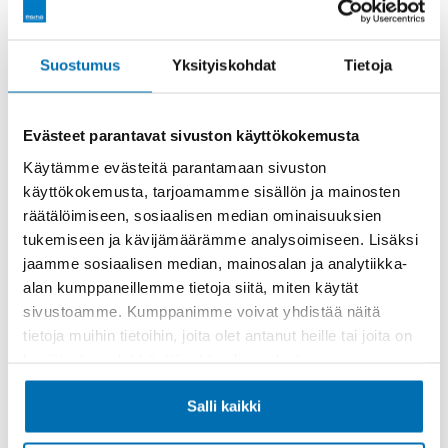
Rahoitusaika (kk)
Suostumus
Yksityiskohdat
Tietoja
Evästeet parantavat sivuston käyttökokemusta
Käytämme evästeitä parantamaan sivuston
käyttökokemusta, tarjoamamme sisällön ja mainosten
Käsiraha tai vaihtoauto (€)
räätälöimiseen, sosiaalisen median ominaisuuksien
tukemiseen ja kävijämäärämme analysoimiseen. Lisäksi
jaamme sosiaalisen median, mainosalan ja analytiikka-
alan kumppaneillemme tietoja siitä, miten käytät
sivustoamme. Kumppanimme voivat yhdistää näitä
tietoja muihin tietoihin, joita olet antanut heille tai joita on
kerätty, kun olet käyttänyt heidän palvelujaan.
Suurempi viimeinen erä (€)
Salli kaikki