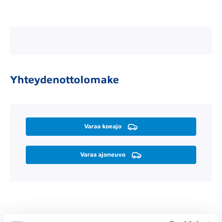
Yhteydenottolomake
Varaa koeajo
Varaa ajoneuvo
Räätälöi itsellesi sopiva rahoitus