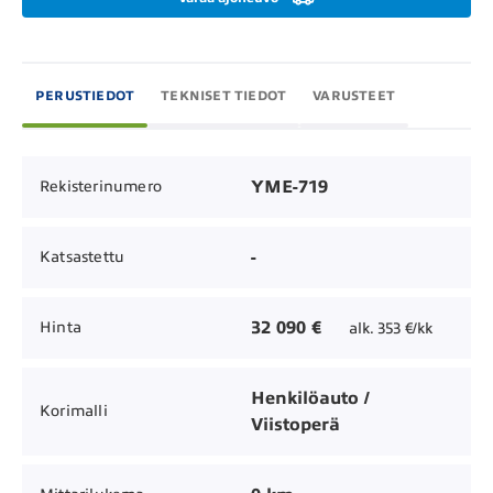
PERUSTIEDOT
TEKNISET TIEDOT
VARUSTEET
YME-719
Rekisterinumero
-
Katsastettu
32 090 €
Hinta
alk. 353 €/kk
Henkilöauto /
Korimalli
Viistoperä