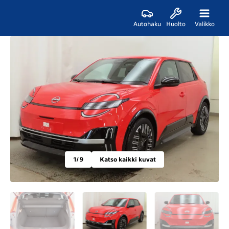
Autohaku
Huolto
Valikko
1
/ 9
Katso kaikki kuvat