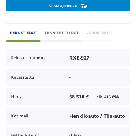
Varaa ajoneuvo
PERUSTIEDOT
TEKNISET TIEDOT
VARUSTEET
RXE-927
Rekisterinumero
-
Katsastettu
38 510 €
Hinta
alk. 415 €/kk
Henkilöauto / Tila-auto
Korimalli
0 km
Mittarilukema