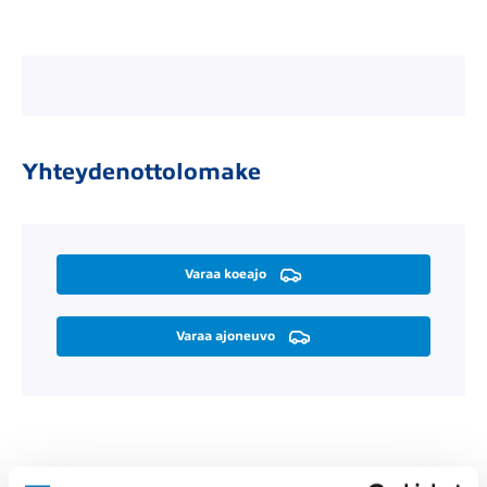
Yhteydenottolomake
Varaa koeajo
Varaa ajoneuvo
Räätälöi itsellesi sopiva rahoitus