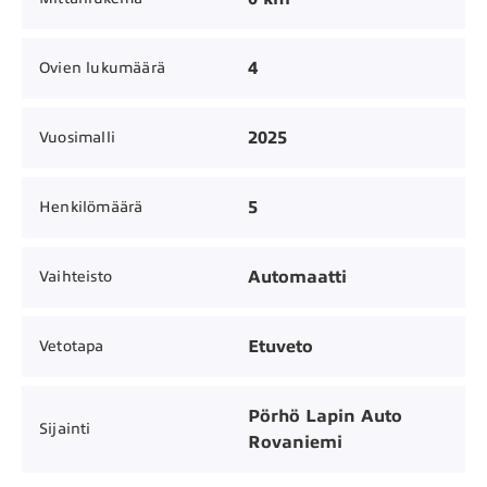
4
Ovien lukumäärä
2025
Vuosimalli
5
Henkilömäärä
Automaatti
Vaihteisto
Etuveto
Vetotapa
Pörhö Lapin Auto
Sijainti
Rovaniemi