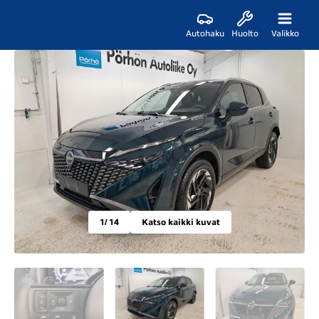
Autohaku
Huolto
Valikko
1
/ 14
Katso kaikki kuvat