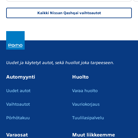
Kaikki Nissan Qashqai vaihtoautot
Uudet ja käytetyt autot, sekä huollot joka tarpeeseen.
Automyynti
Huolto
Uudet autot
Varaa huolto
Vaihtoautot
Vauriokorjaus
Pörhötakuu
Tuulilasipalvelu
Varaosat
Muut liikkeemme