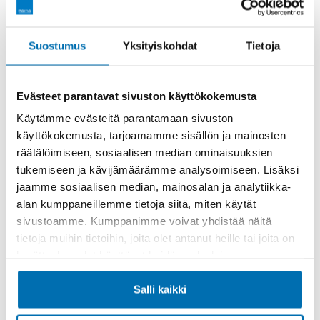
Rahoitusaika (kk)
Suostumus
Yksityiskohdat
Tietoja
Evästeet parantavat sivuston käyttökokemusta
Käytämme evästeitä parantamaan sivuston
käyttökokemusta, tarjoamamme sisällön ja mainosten
Käsiraha tai vaihtoauto (€)
räätälöimiseen, sosiaalisen median ominaisuuksien
tukemiseen ja kävijämäärämme analysoimiseen. Lisäksi
jaamme sosiaalisen median, mainosalan ja analytiikka-
alan kumppaneillemme tietoja siitä, miten käytät
sivustoamme. Kumppanimme voivat yhdistää näitä
tietoja muihin tietoihin, joita olet antanut heille tai joita on
kerätty, kun olet käyttänyt heidän palvelujaan.
Suurempi viimeinen erä (€)
Salli kaikki