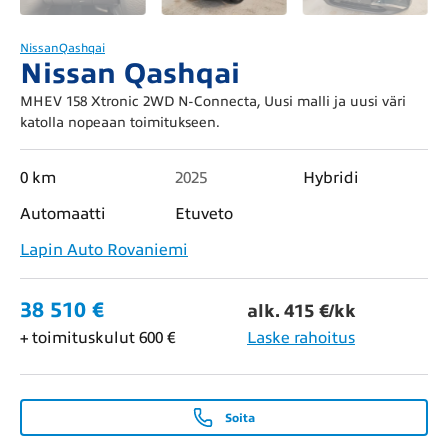
Nissan
Qashqai
Nissan Qashqai
MHEV 158 Xtronic 2WD N-Connecta, Uusi malli ja uusi väri
katolla nopeaan toimitukseen.
0 km
2025
Hybridi
Automaatti
Etuveto
Lapin Auto Rovaniemi
38 510 €
alk. 415 €/kk
+ toimituskulut 600 €
Laske rahoitus
Soita