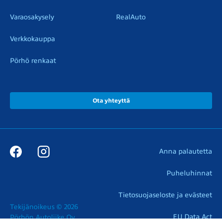
Varaosakysely
RealAuto
Verkkokauppa
Pörhö renkaat
Ota yhteyttä
Anna palautetta
Puheluhinnat
Tietosuojaseloste ja evästeet
Tekijänoikeus © 2026

EU Data Act
Pörhön Autoliike Oy