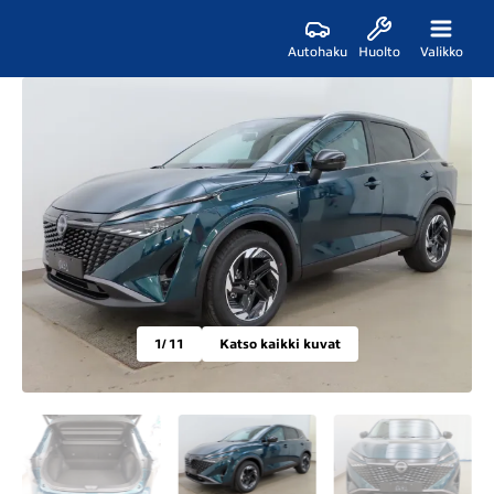
Autohaku
Huolto
Valikko
1
/ 11
Katso kaikki kuvat