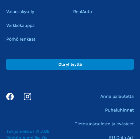
Varaosakysely
RealAuto
Verkkokauppa
Pörhö renkaat
Ota yhteyttä
Anna palautetta
Puheluhinnat
Tietosuojaseloste ja evästeet
Tekijänoikeus © 2026

EU Data Act
Pörhön Autoliike Oy