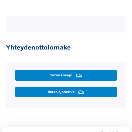
Yhteydenottolomake
Varaa koeajo
Varaa ajoneuvo
Räätälöi itsellesi sopiva rahoitus