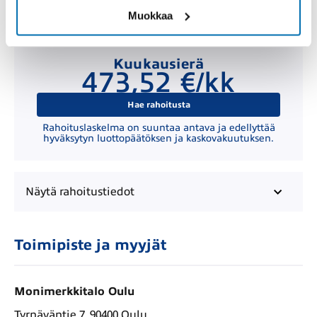
Muokkaa
Kuukausierä
473,52 €/kk
Hae rahoitusta
Rahoituslaskelma on suuntaa antava ja edellyttää
hyväksytyn luottopäätöksen ja kaskovakuutuksen.
Näytä
rahoitustiedot
Toimipiste ja myyjät
Monimerkkitalo Oulu
Tyrnäväntie 7, 90400 Oulu