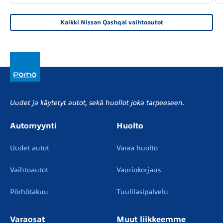
Kaikki Nissan Qashqai vaihtoautot
Uudet ja käytetyt autot, sekä huollot joka tarpeeseen.
Automyynti
Huolto
Uudet autot
Varaa huolto
Vaihtoautot
Vauriokorjaus
Pörhötakuu
Tuulilasipalvelu
Varaosat
Muut liikkeemme