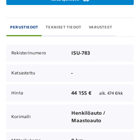
PERUSTIEDOT
TEKNISET TIEDOT
VARUSTEET
ISU-783
Rekisterinumero
-
Katsastettu
44 155 €
Hinta
alk. 474 €/kk
Henkilöauto /
Korimalli
Maastoauto