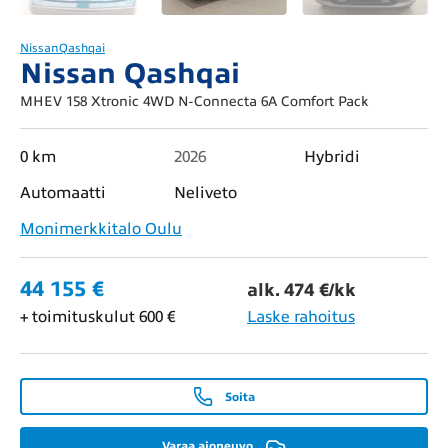
Nissan
Qashqai
Nissan Qashqai
MHEV 158 Xtronic 4WD N-Connecta 6A Comfort Pack
0 km
2026
Hybridi
Automaatti
Neliveto
Monimerkkitalo Oulu
44 155 €
alk. 474 €/kk
+ toimituskulut 600 €
Laske rahoitus
Soita
Varaa ajoneuvo