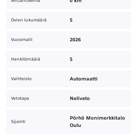
0 km
Mittarilukema
5
Ovien lukumäärä
2026
Vuosimalli
5
Henkilömäärä
Automaatti
Vaihteisto
Neliveto
Vetotapa
Pörhö Monimerkkitalo
Sijainti
Oulu