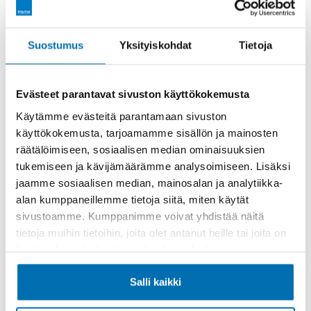
Rahoitusaika (kk)
Suostumus
Yksityiskohdat
Tietoja
Evästeet parantavat sivuston käyttökokemusta
Käytämme evästeitä parantamaan sivuston
käyttökokemusta, tarjoamamme sisällön ja mainosten
Käsiraha tai vaihtoauto (€)
räätälöimiseen, sosiaalisen median ominaisuuksien
tukemiseen ja kävijämäärämme analysoimiseen. Lisäksi
jaamme sosiaalisen median, mainosalan ja analytiikka-
alan kumppaneillemme tietoja siitä, miten käytät
sivustoamme. Kumppanimme voivat yhdistää näitä
tietoja muihin tietoihin, joita olet antanut heille tai joita on
kerätty, kun olet käyttänyt heidän palvelujaan.
Suurempi viimeinen erä (€)
Salli kaikki