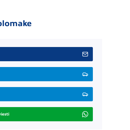
olomake
iesti