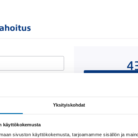
rahoitus
4
Rahoituslaskelma on
luottop
Yksityiskohdat
Näytä
rahoitustiedot
on käyttökokemusta
aan sivuston käyttökokemusta, tarjoamamme sisällön ja maino