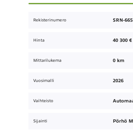
SRN-665
Rekisterinumero
40 300 €
Hinta
0 km
Mittarilukema
2026
Vuosimalli
Automaa
Vaihteisto
Pörhö M
Sijainti