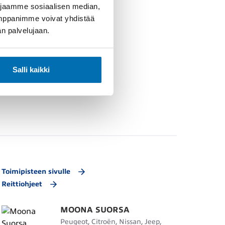
 jaamme sosiaalisen median,
umppanimme voivat yhdistää
dän palvelujaan.
Salli kaikki
Toimipisteen sivulle
Reittiohjeet
MOONA SUORSA
Peugeot, Citroën, Nissan, Jeep,