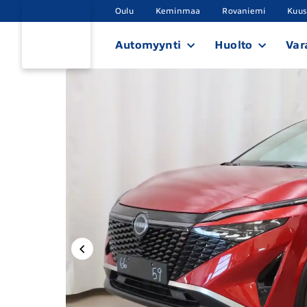
Oulu
Keminmaa
Rovaniemi
Kuu
Automyynti
Huolto
Var