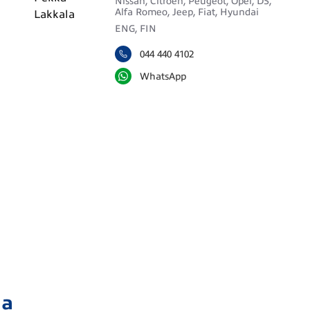
Nissan, Citroën, Peugeot, Opel, DS,
Alfa Romeo, Jeep, Fiat, Hyundai
ENG, FIN
044 440 4102
WhatsApp
ja