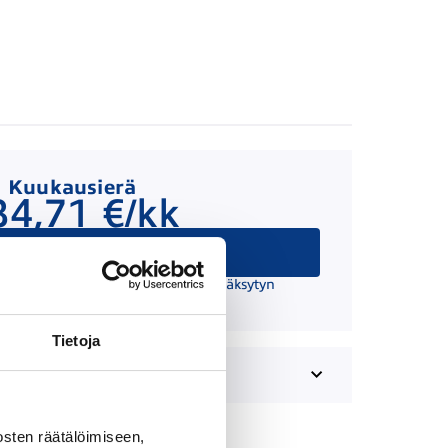
Kuukausierä
34,71 €/kk
Hae rahoitusta
 suuntaa antava ja edellyttää hyväksytyn
äätöksen ja kaskovakuutuksen.
Tietoja
sten räätälöimiseen,