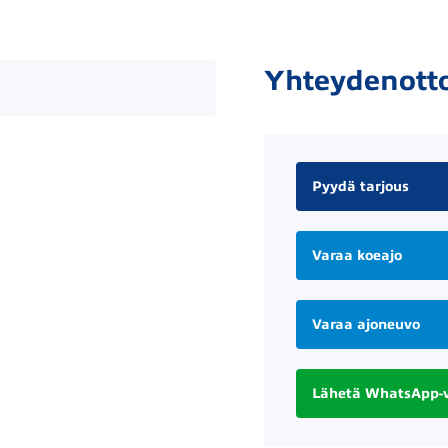
Yhteydenott
Pyydä tarjous
Varaa koeajo
Varaa ajoneuvo
Lähetä WhatsApp-v