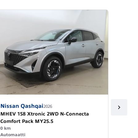
Nissan Qashqai
Nissa
2026
MHEV 158 Xtronic 2WD N-Connecta
MHEV 
Comfort Pack MY25.5
MY25.5
0 km
2 000 k
Automaatti
Automa