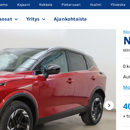
samo
Kajaani
Kokkola
Pietarsaari
Iisalmi
Ylivieska
aosat
Yritys
Ajankohtaista
Nis
N
MHE
0 
Au
Mo
4
+ t