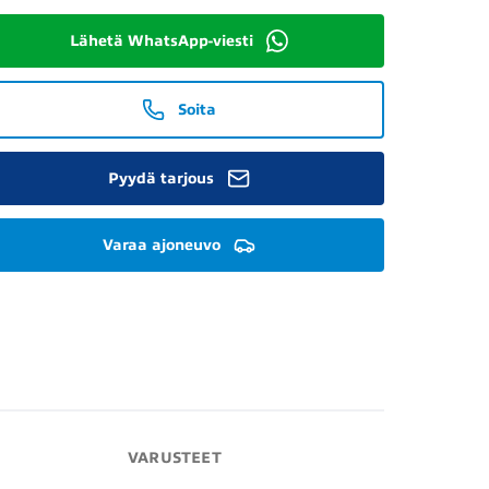
Lähetä WhatsApp-viesti
Soita
Pyydä tarjous
Varaa ajoneuvo
VARUSTEET