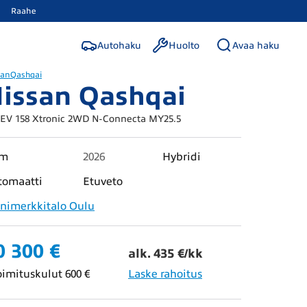
Raahe
Autohaku
Huolto
Avaa haku
san
Qashqai
issan Qashqai
V 158 Xtronic 2WD N-Connecta MY25.5
km
2026
Hybridi
tomaatti
Etuveto
nimerkkitalo Oulu
0 300 €
alk. 435 €/kk
oimituskulut 600 €
Laske rahoitus