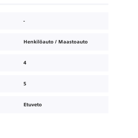
-
Henkilöauto / Maastoauto
4
5
Etuveto