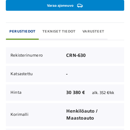
Varaa ajoneuvo
PERUSTIEDOT
TEKNISET TIEDOT
VARUSTEET
CRN-630
Rekisterinumero
-
Katsastettu
30 380 €
Hinta
alk. 352 €/kk
Henkilöauto /
Korimalli
Maastoauto