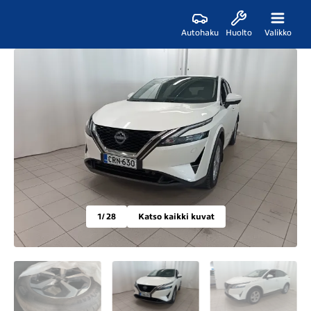
Autohaku
Huolto
Valikko
1
/ 28
Katso kaikki kuvat