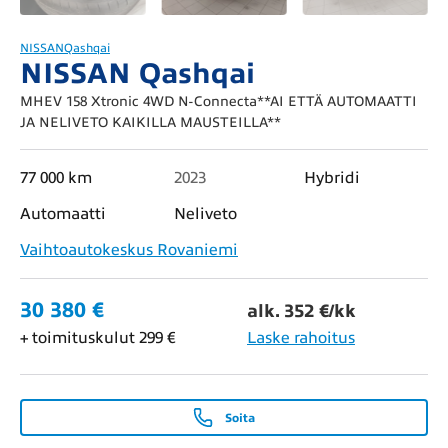
NISSAN
Qashqai
NISSAN Qashqai
MHEV 158 Xtronic 4WD N-Connecta**AI ETTÄ AUTOMAATTI
JA NELIVETO KAIKILLA MAUSTEILLA**
77 000 km
2023
Hybridi
Automaatti
Neliveto
Vaihtoautokeskus Rovaniemi
30 380 €
alk. 352 €/kk
+ toimituskulut 299 €
Laske rahoitus
Soita