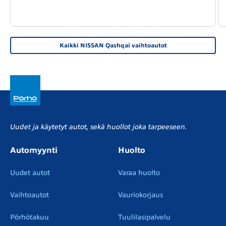
Kaikki NISSAN Qashqai vaihtoautot
Uudet ja käytetyt autot, sekä huollot joka tarpeeseen.
Automyynti
Huolto
Uudet autot
Varaa huolto
Vaihtoautot
Vauriokorjaus
Pörhötakuu
Tuulilasipalvelu