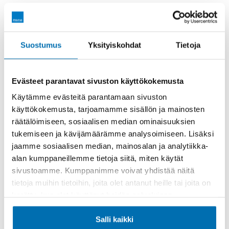
Räätälöi itsellesi sopiva rahoitus
Suostumus
Yksityiskohdat
Tietoja
Rahoitusaika (kk)
Evästeet parantavat sivuston käyttökokemusta
Käytämme evästeitä parantamaan sivuston
käyttökokemusta, tarjoamamme sisällön ja mainosten
räätälöimiseen, sosiaalisen median ominaisuuksien
Käsiraha tai vaihtoauto (€)
tukemiseen ja kävijämäärämme analysoimiseen. Lisäksi
jaamme sosiaalisen median, mainosalan ja analytiikka-
alan kumppaneillemme tietoja siitä, miten käytät
sivustoamme. Kumppanimme voivat yhdistää näitä
tietoja muihin tietoihin, joita olet antanut heille tai joita on
kerätty, kun olet käyttänyt heidän palvelujaan.
Suurempi viimeinen erä (€)
Salli kaikki