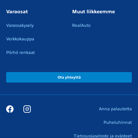
Varaosat
Muut liikkeemme
Varaosakysely
RealAuto
Verkkokauppa
Pörhö renkaat
Ota yhteyttä
Anna palautetta
Puheluhinnat
Tietosuojaseloste ja evästeet