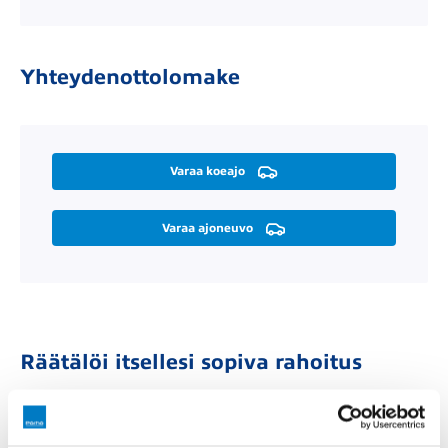
Yhteydenottolomake
Varaa koeajo
Varaa ajoneuvo
Räätälöi itsellesi sopiva rahoitus
Rahoitusaika (kk)