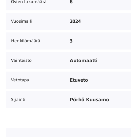
6
Ovien lukumäärä
2024
Vuosimalli
3
Henkilömäärä
Automaatti
Vaihteisto
Etuveto
Vetotapa
Pörhö Kuusamo
Sijainti