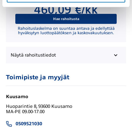
Kuukausierä
460,09 €/kk
Hae rahoitusta
Rahoituslaskelma on suuntaa antava ja edellyttää
hyväksytyn luottopäätöksen ja kaskovakuutuksen.
Näytä
rahoitustiedot
Toimipiste ja myyjät
Kuusamo
Huoparintie 8, 93600 Kuusamo
MA-PE 09.00-17.00
0509521030