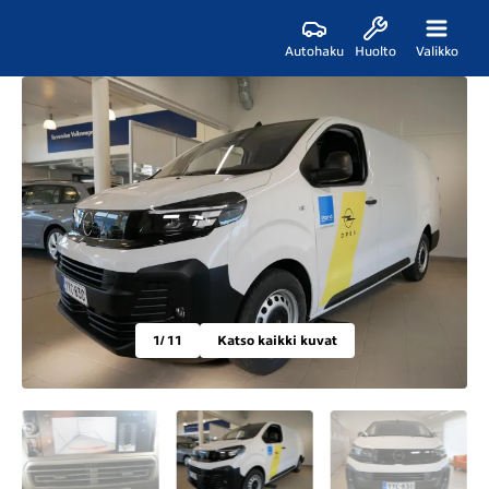
Autohaku
Huolto
Valikko
1
/ 11
Katso kaikki kuvat