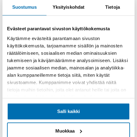
Suostumus
Yksityiskohdat
Tietoja
Evästeet parantavat sivuston käyttökokemusta
Käytämme evästeitä parantamaan sivuston
Käsiraha tai vaihtoauto (€)
käyttökokemusta, tarjoamamme sisällön ja mainosten
räätälöimiseen, sosiaalisen median ominaisuuksien
tukemiseen ja kävijämäärämme analysoimiseen. Lisäksi
jaamme sosiaalisen median, mainosalan ja analytiikka-
alan kumppaneillemme tietoja siitä, miten käytät
sivustoamme. Kumppanimme voivat yhdistää näitä
Suurempi viimeinen erä (€)
tietoja muihin tietoihin, joita olet antanut heille tai joita on
kerätty, kun olet käyttänyt heidän palvelujaan.
Salli kaikki
Muokkaa