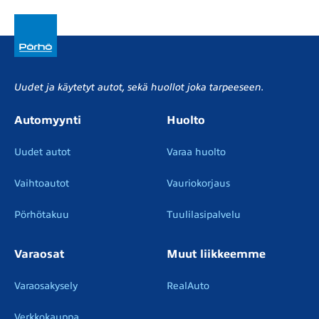
Uudet ja käytetyt autot, sekä huollot joka tarpeeseen.
Automyynti
Huolto
Uudet autot
Varaa huolto
Vaihtoautot
Vauriokorjaus
Pörhötakuu
Tuulilasipalvelu
Varaosat
Muut liikkeemme
Varaosakysely
RealAuto
Verkkokauppa