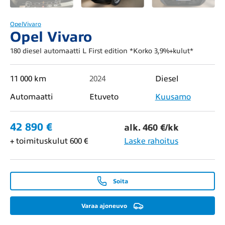
Opel
Vivaro
Opel Vivaro
180 diesel automaatti L First edition *Korko 3,9%+kulut*
11 000 km
2024
Diesel
Automaatti
Etuveto
Kuusamo
42 890 €
alk. 460 €/kk
+ toimituskulut 600 €
Laske rahoitus
Soita
Varaa ajoneuvo