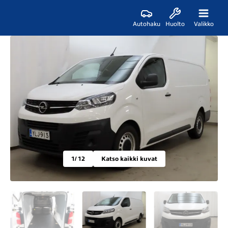
Autohaku
Huolto
Valikko
1
/ 12
Katso kaikki kuvat