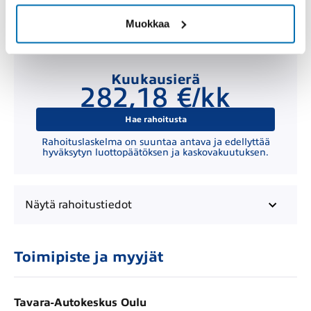
Muokkaa
Kuukausierä
282,18 €/kk
Hae rahoitusta
Rahoituslaskelma on suuntaa antava ja edellyttää
hyväksytyn luottopäätöksen ja kaskovakuutuksen.
Näytä
rahoitustiedot
Toimipiste ja myyjät
Tavara-Autokeskus Oulu