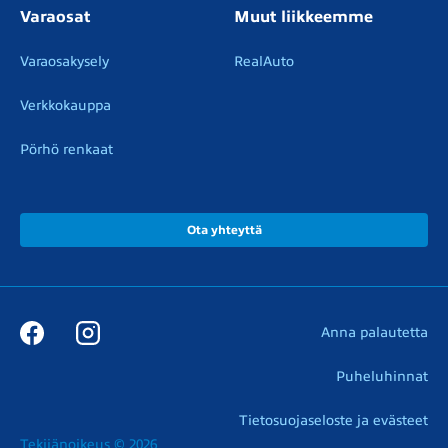
Varaosat
Muut liikkeemme
Varaosakysely
RealAuto
Verkkokauppa
Pörhö renkaat
Ota yhteyttä
Anna palautetta
Puheluhinnat
Tietosuojaseloste ja evästeet
Tekijänoikeus © 2026
