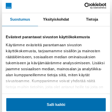
Räätälöi itsellesi sopiva rahoitus
Suostumus
Yksityiskohdat
Tietoja
Rahoitusaika (kk)
Evästeet parantavat sivuston käyttökokemusta
Käytämme evästeitä parantamaan sivuston
käyttökokemusta, tarjoamamme sisällön ja mainosten
räätälöimiseen, sosiaalisen median ominaisuuksien
Käsiraha tai vaihtoauto (€)
tukemiseen ja kävijämäärämme analysoimiseen. Lisäksi
jaamme sosiaalisen median, mainosalan ja analytiikka-
alan kumppaneillemme tietoja siitä, miten käytät
sivustoamme. Kumppanimme voivat yhdistää näitä
tietoja muihin tietoihin, joita olet antanut heille tai joita on
kerätty, kun olet käyttänyt heidän palvelujaan.
Suurempi viimeinen erä (€)
Salli kaikki