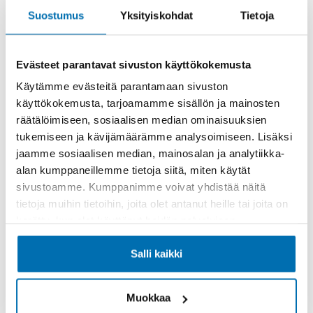
Suostumus
Yksityiskohdat
Tietoja
Rahoitusaika (kk)
Evästeet parantavat sivuston käyttökokemusta
Käytämme evästeitä parantamaan sivuston
käyttökokemusta, tarjoamamme sisällön ja mainosten
räätälöimiseen, sosiaalisen median ominaisuuksien
tukemiseen ja kävijämäärämme analysoimiseen. Lisäksi
Käsiraha tai vaihtoauto (€)
jaamme sosiaalisen median, mainosalan ja analytiikka-
alan kumppaneillemme tietoja siitä, miten käytät
sivustoamme. Kumppanimme voivat yhdistää näitä
tietoja muihin tietoihin, joita olet antanut heille tai joita on
kerätty, kun olet käyttänyt heidän palvelujaan.
Suurempi viimeinen erä (€)
Salli kaikki
Muokkaa