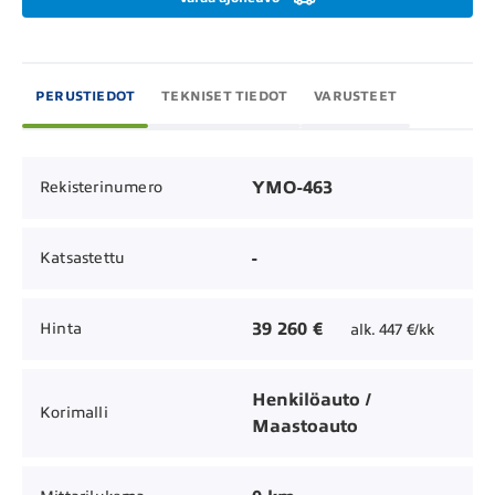
PERUSTIEDOT
TEKNISET TIEDOT
VARUSTEET
YMO-463
Rekisterinumero
-
Katsastettu
39 260 €
Hinta
alk. 447 €/kk
Henkilöauto /
Korimalli
Maastoauto