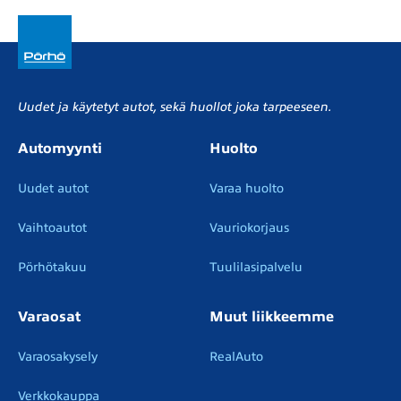
Uudet ja käytetyt autot, sekä huollot joka tarpeeseen.
Automyynti
Huolto
Uudet autot
Varaa huolto
Vaihtoautot
Vauriokorjaus
Pörhötakuu
Tuulilasipalvelu
Varaosat
Muut liikkeemme
Varaosakysely
RealAuto
Verkkokauppa