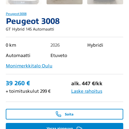
Peugeot
3008
Peugeot 3008
GT Hybrid 145 Automaatti
0 km
2026
Hybridi
Automaatti
Etuveto
Monimerkkitalo Oulu
39 260 €
alk. 447 €/kk
+ toimituskulut 299 €
Laske rahoitus
Soita
Varaa ajoneuvo