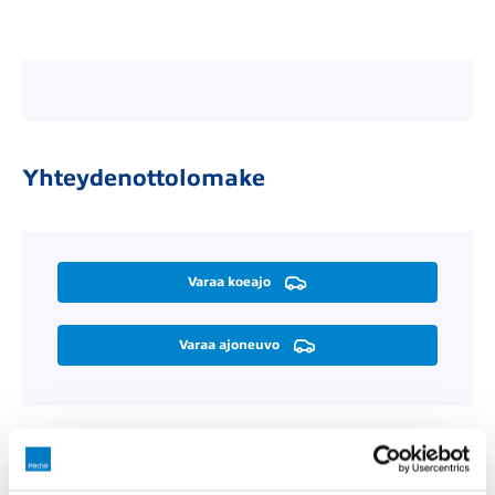
Yhteydenottolomake
Varaa koeajo
Varaa ajoneuvo
Räätälöi itsellesi sopiva rahoitus