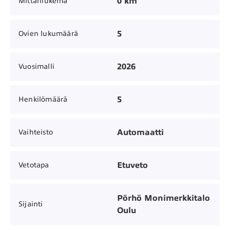
0 km
Mittarilukema
5
Ovien lukumäärä
2026
Vuosimalli
5
Henkilömäärä
Automaatti
Vaihteisto
Etuveto
Vetotapa
Pörhö Monimerkkitalo
Sijainti
Oulu