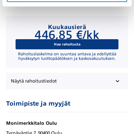
Kuukausierä
446,85 €/kk
Hae rahoitusta
Rahoituslaskelma on suuntaa antava ja edellyttää
hyväksytyn luottopäätöksen ja kaskovakuutuksen.
Näytä
rahoitustiedot
Toimipiste ja myyjät
Monimerkkitalo Oulu
Tyrnäväntie 7, 90400 Oulu