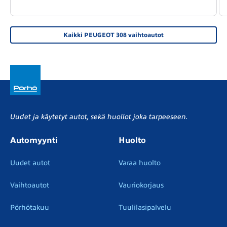
Kaikki PEUGEOT 308 vaihtoautot
Uudet ja käytetyt autot, sekä huollot joka tarpeeseen.
Automyynti
Huolto
Uudet autot
Varaa huolto
Vaihtoautot
Vauriokorjaus
Pörhötakuu
Tuulilasipalvelu