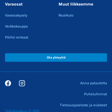
Varaosat
Muut liikkeemme
Varaosakysely
RealAuto
Verkkokauppa
Pörhö renkaat
Ota yhteyttä
Anna palautetta
Puheluhinnat
Tietosuojaseloste ja evästeet
Tekijänoikeus © 2026
