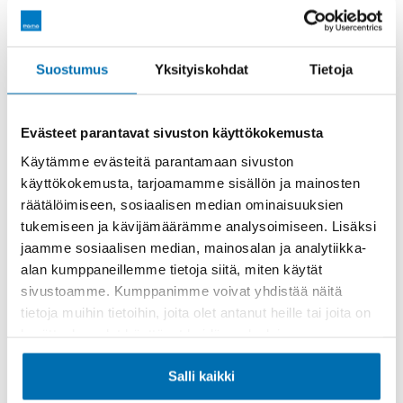
Räätälöi itsellesi sopiva rahoitus
Suostumus
Yksityiskohdat
Tietoja
Rahoitusaika (kk)
Evästeet parantavat sivuston käyttökokemusta
Käytämme evästeitä parantamaan sivuston
käyttökokemusta, tarjoamamme sisällön ja mainosten
räätälöimiseen, sosiaalisen median ominaisuuksien
Käsiraha tai vaihtoauto (€)
tukemiseen ja kävijämäärämme analysoimiseen. Lisäksi
jaamme sosiaalisen median, mainosalan ja analytiikka-
alan kumppaneillemme tietoja siitä, miten käytät
sivustoamme. Kumppanimme voivat yhdistää näitä
tietoja muihin tietoihin, joita olet antanut heille tai joita on
kerätty, kun olet käyttänyt heidän palvelujaan.
Suurempi viimeinen erä (€)
Salli kaikki