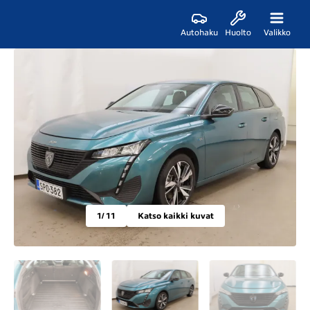
Autohaku
Huolto
Valikko
1
/ 11
Katso kaikki kuvat