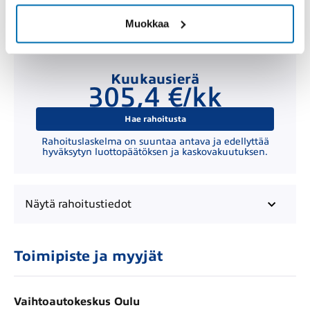
Muokkaa
Kuukausierä
305,4 €/kk
Hae rahoitusta
Rahoituslaskelma on suuntaa antava ja edellyttää
hyväksytyn luottopäätöksen ja kaskovakuutuksen.
Näytä
rahoitustiedot
Toimipiste ja myyjät
Vaihtoautokeskus Oulu