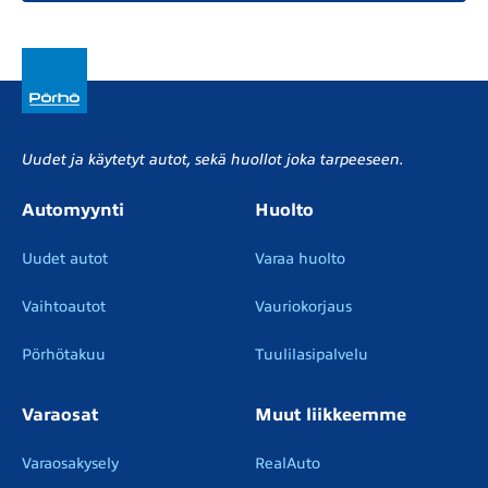
Uudet ja käytetyt autot, sekä huollot joka tarpeeseen.
Automyynti
Huolto
Uudet autot
Varaa huolto
Vaihtoautot
Vauriokorjaus
Pörhötakuu
Tuulilasipalvelu
Varaosat
Muut liikkeemme
Varaosakysely
RealAuto