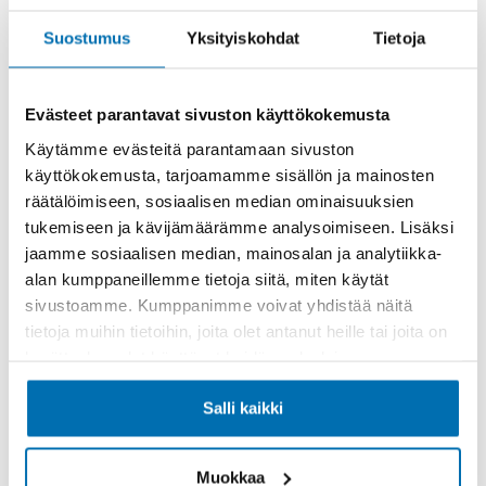
Rahoitusaika (kk)
Suostumus
Yksityiskohdat
Tietoja
Evästeet parantavat sivuston käyttökokemusta
Käytämme evästeitä parantamaan sivuston
Käsiraha tai vaihtoauto (€)
käyttökokemusta, tarjoamamme sisällön ja mainosten
räätälöimiseen, sosiaalisen median ominaisuuksien
tukemiseen ja kävijämäärämme analysoimiseen. Lisäksi
jaamme sosiaalisen median, mainosalan ja analytiikka-
alan kumppaneillemme tietoja siitä, miten käytät
sivustoamme. Kumppanimme voivat yhdistää näitä
Suurempi viimeinen erä (€)
tietoja muihin tietoihin, joita olet antanut heille tai joita on
kerätty, kun olet käyttänyt heidän palvelujaan.
Salli kaikki
Muokkaa