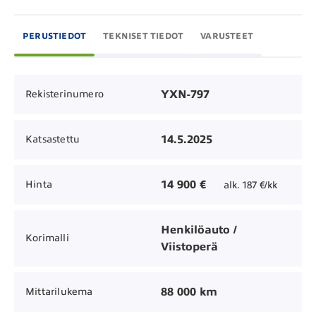
PERUSTIEDOT
TEKNISET TIEDOT
VARUSTEET
YXN-797
Rekisterinumero
14.5.2025
Katsastettu
14 900 €
Hinta
alk. 187 €/kk
Henkilöauto /
Korimalli
Viistoperä
88 000 km
Mittarilukema