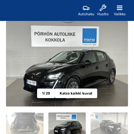
Autohaku
Huolto
Valikko
1
/ 29
Katso kaikki kuvat