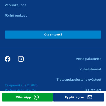
Verkkokauppa
Pörhö renkaat
Ota yhteyttä
Anna palautetta
Puheluhinnat
Tietosuojaseloste ja evästeet
Tekijänoikeus © 2026

EU Data Act
Pörhön Autoliike Oy
WhatsApp
Pyydä tarjous