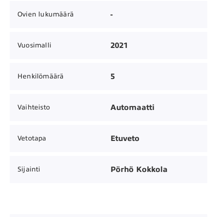
-
Ovien lukumäärä
2021
Vuosimalli
5
Henkilömäärä
Automaatti
Vaihteisto
Etuveto
Vetotapa
Pörhö Kokkola
Sijainti