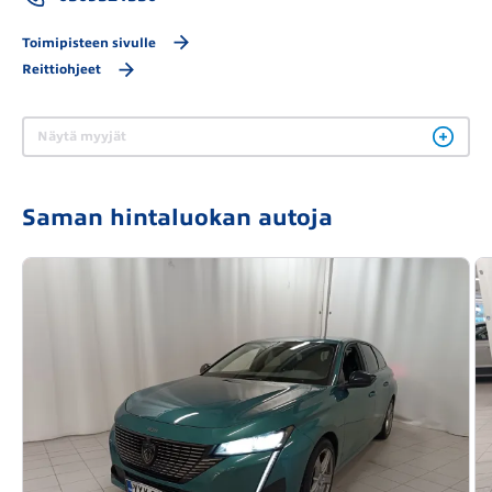
Toimipisteen sivulle
Reittiohjeet
Näytä myyjät
Saman hintaluokan autoja