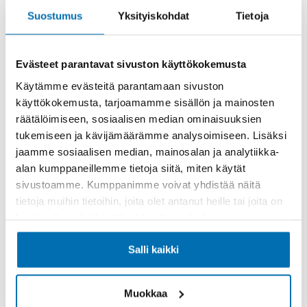
Suostumus
Yksityiskohdat
Tietoja
Evästeet parantavat sivuston käyttökokemusta
Käytämme evästeitä parantamaan sivuston
Käsiraha tai vaihtoauto (€)
käyttökokemusta, tarjoamamme sisällön ja mainosten
räätälöimiseen, sosiaalisen median ominaisuuksien
tukemiseen ja kävijämäärämme analysoimiseen. Lisäksi
jaamme sosiaalisen median, mainosalan ja analytiikka-
alan kumppaneillemme tietoja siitä, miten käytät
sivustoamme. Kumppanimme voivat yhdistää näitä
Suurempi viimeinen erä (€)
tietoja muihin tietoihin, joita olet antanut heille tai joita on
kerätty, kun olet käyttänyt heidän palvelujaan.
Salli kaikki
Muokkaa