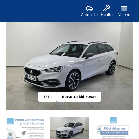
Autohaku
Huolto
Valikko
1
/ 11
Katso kaikki kuvat