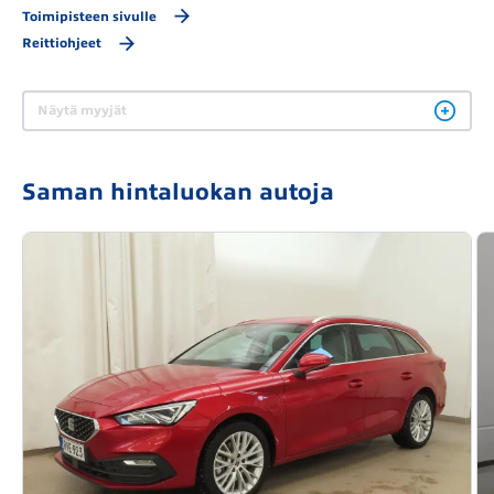
Toimipisteen sivulle
Reittiohjeet
Näytä myyjät
Saman hintaluokan autoja