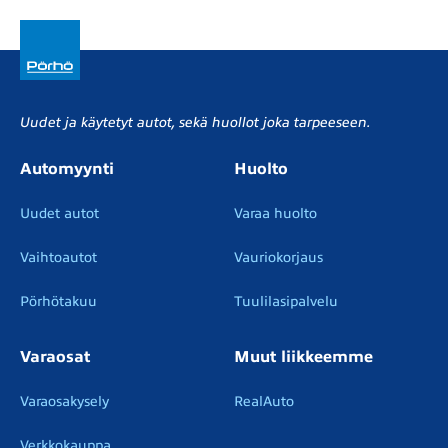
Uudet ja käytetyt autot, sekä huollot joka tarpeeseen.
Automyynti
Huolto
Uudet autot
Varaa huolto
Vaihtoautot
Vauriokorjaus
Pörhötakuu
Tuulilasipalvelu
Varaosat
Muut liikkeemme
Varaosakysely
RealAuto
Verkkokauppa