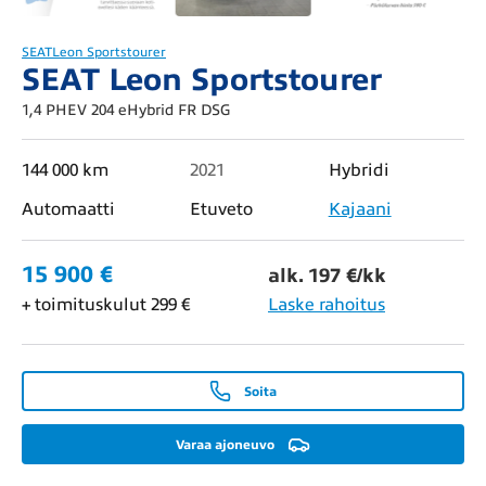
SEAT
Leon Sportstourer
SEAT Leon Sportstourer
1,4 PHEV 204 eHybrid FR DSG
144 000 km
2021
Hybridi
Automaatti
Etuveto
Kajaani
15 900 €
alk. 197 €/kk
+ toimituskulut 299 €
Laske rahoitus
Soita
Varaa ajoneuvo