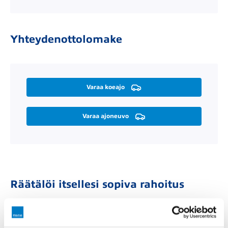
Yhteydenottolomake
Varaa koeajo
Varaa ajoneuvo
Räätälöi itsellesi sopiva rahoitus
Rahoitusaika (kk)