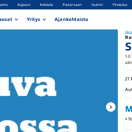
samo
Kajaani
Kokkola
Pietarsaari
Iisalmi
Ylivieska
aosat
Yritys
Ajankohtaista
Sko
Ra
S
1.0
väh
21
Au
M
+ t