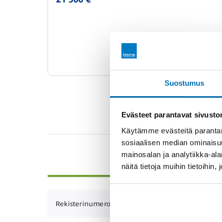
Suostumus
Evästeet parantavat sivust
Käytämme evästeitä parantam
sosiaalisen median ominaisu
mainosalan ja analytiikka-a
PERUSTIEDOT
näitä tietoja muihin tietoihin, 
RVT-798
Rekisterinumero