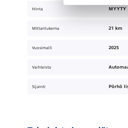
MYYTY
Hinta
21 km
Mittarilukema
2025
Vuosimalli
Automaa
Vaihteisto
Pörhö Ii
Sijainti