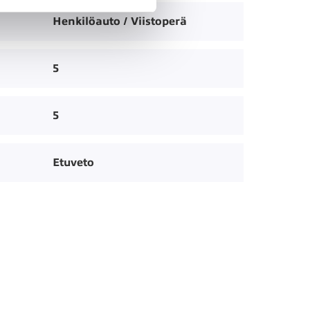
Henkilöauto / Viistoperä
5
5
Etuveto