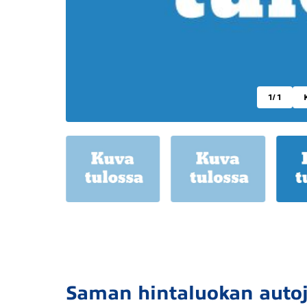
1
/ 1
Saman hintaluokan auto