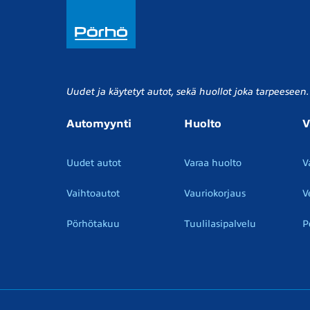
Uudet ja käytetyt autot, sekä huollot joka tarpeeseen.
Automyynti
Huolto
V
Uudet autot
Varaa huolto
V
Vaihtoautot
Vauriokorjaus
V
Pörhötakuu
Tuulilasipalvelu
P