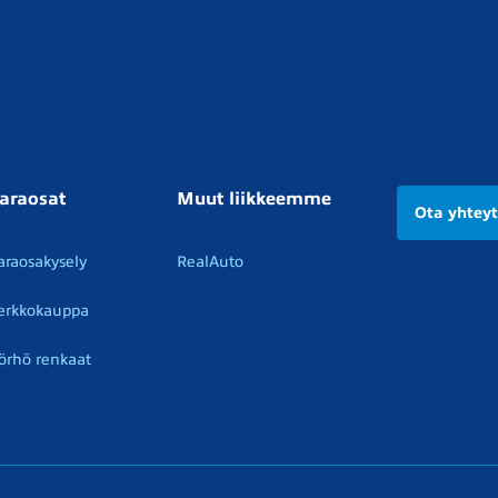
araosat
Muut liikkeemme
Ota yhtey
araosakysely
RealAuto
erkkokauppa
örhö renkaat