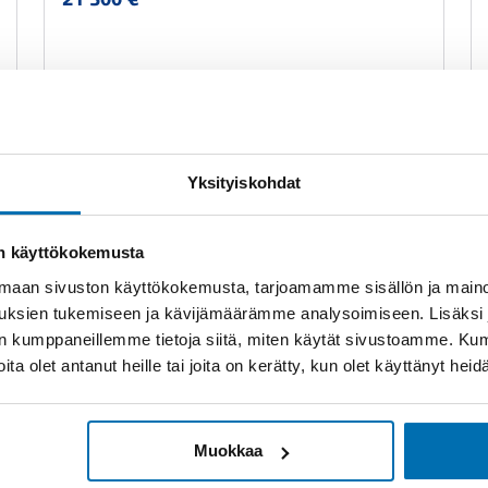
Yksityiskohdat
Kaikki Skoda Fabia vaihtoautot
on käyttökokemusta
aan sivuston käyttökokemusta, tarjoamamme sisällön ja maino
uksien tukemiseen ja kävijämäärämme analysoimiseen. Lisäksi
lan kumppaneillemme tietoja siitä, miten käytät sivustoamme. K
TEKNISET TIEDOT
joita olet antanut heille tai joita on kerätty, kun olet käyttänyt hei
Katsastettu
Muokkaa