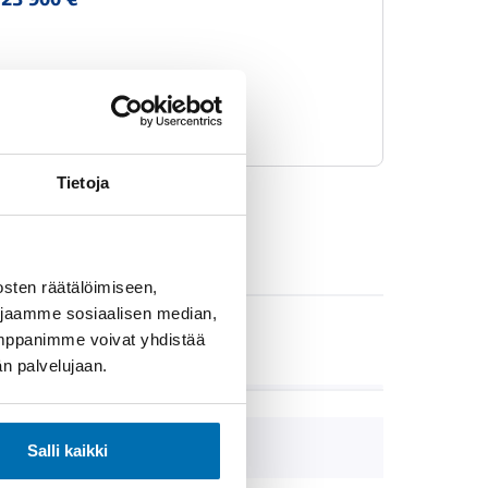
alk.
348
Tietoja
sten räätälöimiseen,
 jaamme sosiaalisen median,
umppanimme voivat yhdistää
VARUSTEET
dän palvelujaan.
-
Salli kaikki