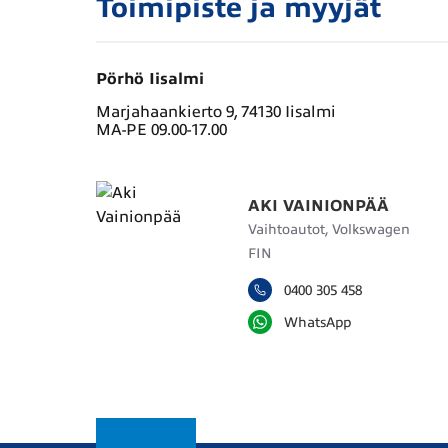
Toimipiste ja myyjät
Pörhö Iisalmi
Marjahaankierto 9, 74130 Iisalmi
MA-PE 09.00-17.00
AKI VAINIONPÄÄ
Vaihtoautot, Volkswagen
FIN
0400 305 458
WhatsApp