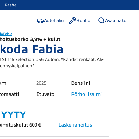
Raahe
Autohaku
Huolto
Avaa haku
da
Fabia
hoituskorko 3,9% + kulut
koda Fabia
 TSI 116 Selection DSG Autom. *Kahdet renkaat, Alv-
ennyskelpoinen*
 km
2025
Bensiini
tomaatti
Etuveto
Pörhö Iisalmi
YYTY
oimituskulut 600 €
Laske rahoitus