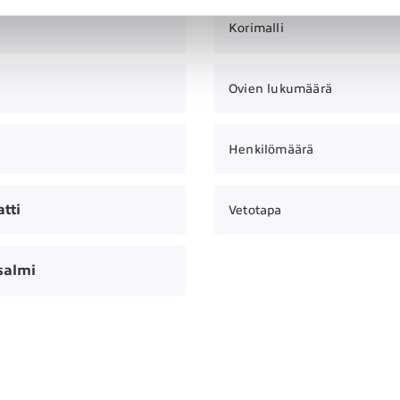
Korimalli
Ovien lukumäärä
Henkilömäärä
tti
Vetotapa
salmi