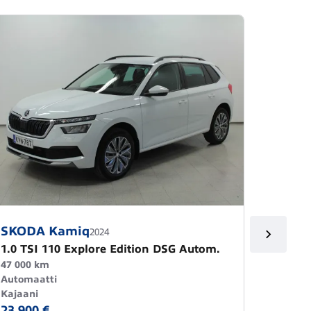
SKODA Kamiq
SKODA
2024
1.0 TSI 110 Explore Edition DSG Autom.
1.0 TS
47 000 km
54 000 
Automaatti
Manuaa
Kajaani
Kajaani
23 900 €
20 790