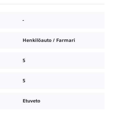
-
Henkilöauto / Farmari
5
5
Etuveto