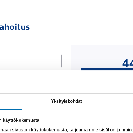
rahoitus
4
Rahoituslaskelma on
luottop
Yksityiskohdat
Näytä
rahoitustiedot
on käyttökokemusta
aan sivuston käyttökokemusta, tarjoamamme sisällön ja maino