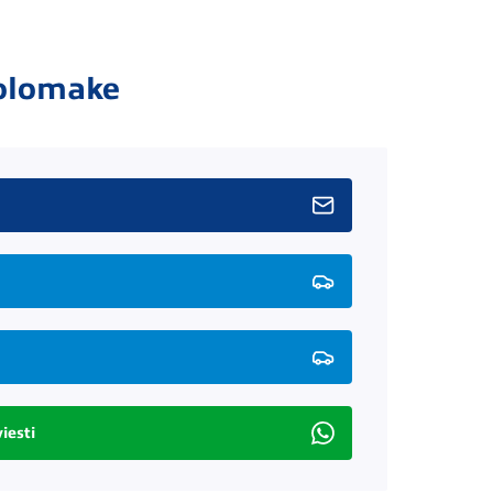
olomake
iesti