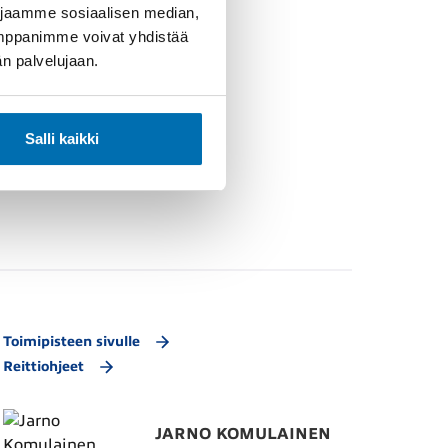
 jaamme sosiaalisen median,
umppanimme voivat yhdistää
dän palvelujaan.
Salli kaikki
Toimipisteen sivulle
Reittiohjeet
JARNO KOMULAINEN