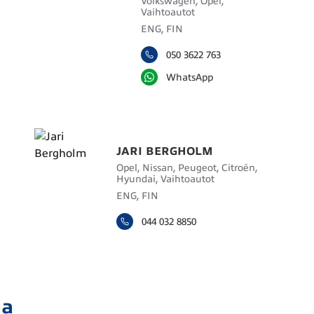
Volkswagen, Opel,
Vaihtoautot
ENG, FIN
050 3622 763
WhatsApp
JARI BERGHOLM
Opel, Nissan, Peugeot, Citroën,
Hyundai, Vaihtoautot
ENG, FIN
044 032 8850
ja