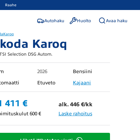
Raahe
Autohaku
Huolto
Avaa haku
da
Karoq
koda Karoq
 TSI Selection DSG Autom.
km
2026
Bensiini
tomaatti
Etuveto
Kajaani
1 411 €
alk. 446 €/kk
oimituskulut 600 €
Laske rahoitus