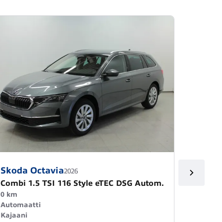
Skoda Octavia
Skoda
2026
Combi 1.5 TSI 116 Style eTEC DSG Autom.
1.5 TS
0 km
0 km
Automaatti
Automa
Kajaani
Kajaani