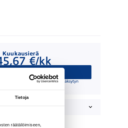
Kuukausierä
45,67 €/kk
Hae rahoitusta
 suuntaa antava ja edellyttää hyväksytyn
äätöksen ja kaskovakuutuksen.
Tietoja
sten räätälöimiseen,