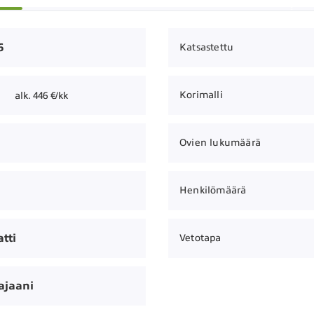
6
Katsastettu
Korimalli
alk. 446 €/kk
Ovien lukumäärä
Henkilömäärä
tti
Vetotapa
ajaani