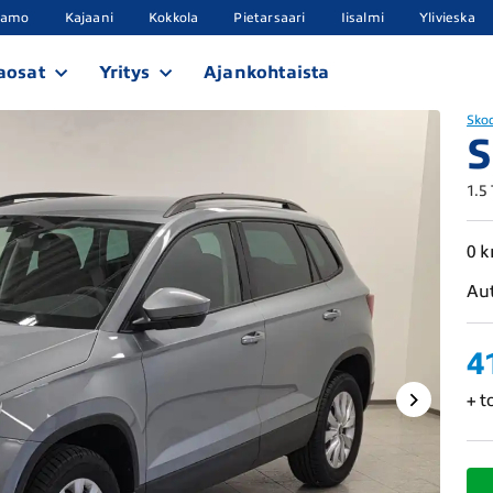
samo
Kajaani
Kokkola
Pietarsaari
Iisalmi
Ylivieska
aosat
Yritys
Ajankohtaista
Sko
S
1.5
0 
Au
4
+ t