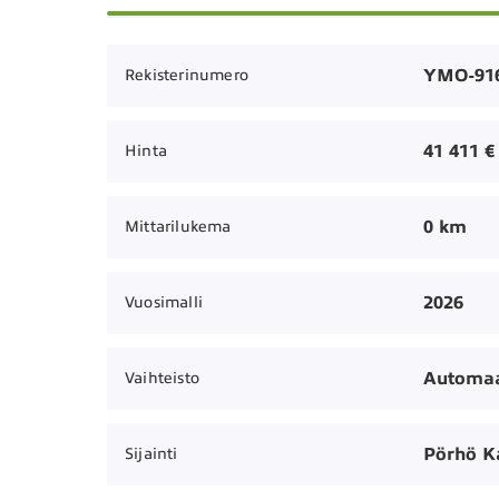
YMO-91
Rekisterinumero
41 411 €
Hinta
0 km
Mittarilukema
2026
Vuosimalli
Automaa
Vaihteisto
Pörhö K
Sijainti