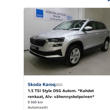
Skoda Karoq
2025
1.5 TSI Style DSG Autom. *Kahdet
renkaat, Alv- vähennyskelpoinen*
9 500 km
Automaatti