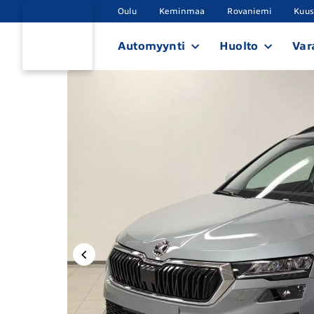
Oulu
Keminmaa
Rovaniemi
Kuu
Automyynti
Huolto
Var