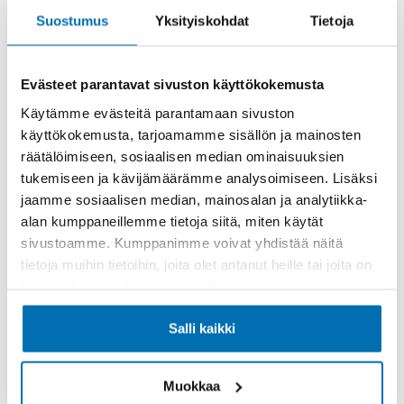
Suostumus
Yksityiskohdat
Tietoja
Evästeet parantavat sivuston käyttökokemusta
Käytämme evästeitä parantamaan sivuston
Käsiraha tai vaihtoauto (€)
käyttökokemusta, tarjoamamme sisällön ja mainosten
räätälöimiseen, sosiaalisen median ominaisuuksien
tukemiseen ja kävijämäärämme analysoimiseen. Lisäksi
jaamme sosiaalisen median, mainosalan ja analytiikka-
alan kumppaneillemme tietoja siitä, miten käytät
sivustoamme. Kumppanimme voivat yhdistää näitä
Suurempi viimeinen erä (€)
tietoja muihin tietoihin, joita olet antanut heille tai joita on
kerätty, kun olet käyttänyt heidän palvelujaan.
Salli kaikki
Muokkaa