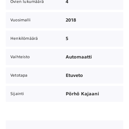
4
Ovien lukumäärä
2018
Vuosimalli
5
Henkilömäärä
Automaatti
Vaihteisto
Etuveto
Vetotapa
Pörhö Kajaani
Sijainti