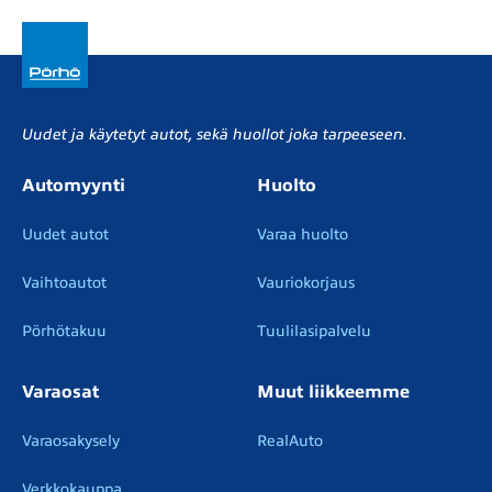
Uudet ja käytetyt autot, sekä huollot joka tarpeeseen.
Automyynti
Huolto
Uudet autot
Varaa huolto
Vaihtoautot
Vauriokorjaus
Pörhötakuu
Tuulilasipalvelu
Varaosat
Muut liikkeemme
Varaosakysely
RealAuto
Verkkokauppa