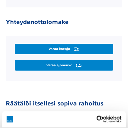
Yhteydenottolomake
Varaa koeajo
Varaa ajoneuvo
Räätälöi itsellesi sopiva rahoitus
Rahoitusaika (kk)