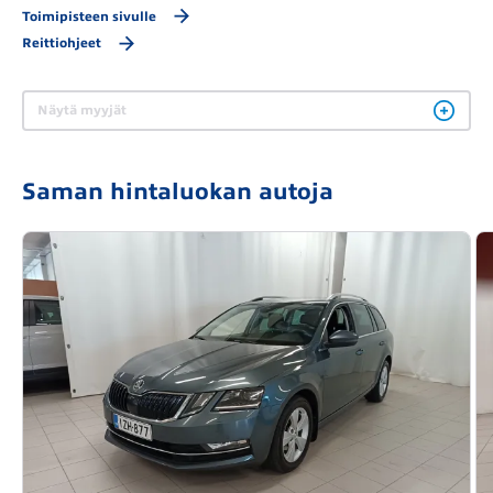
Toimipisteen sivulle
Reittiohjeet
Näytä myyjät
Saman hintaluokan autoja