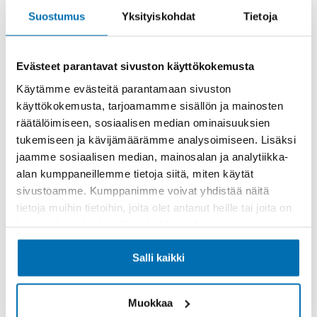
Suostumus
Yksityiskohdat
Tietoja
Evästeet parantavat sivuston käyttökokemusta
Käytämme evästeitä parantamaan sivuston
Käsiraha tai vaihtoauto (€)
käyttökokemusta, tarjoamamme sisällön ja mainosten
räätälöimiseen, sosiaalisen median ominaisuuksien
tukemiseen ja kävijämäärämme analysoimiseen. Lisäksi
jaamme sosiaalisen median, mainosalan ja analytiikka-
alan kumppaneillemme tietoja siitä, miten käytät
sivustoamme. Kumppanimme voivat yhdistää näitä
Suurempi viimeinen erä (€)
tietoja muihin tietoihin, joita olet antanut heille tai joita on
kerätty, kun olet käyttänyt heidän palvelujaan.
Salli kaikki
Muokkaa