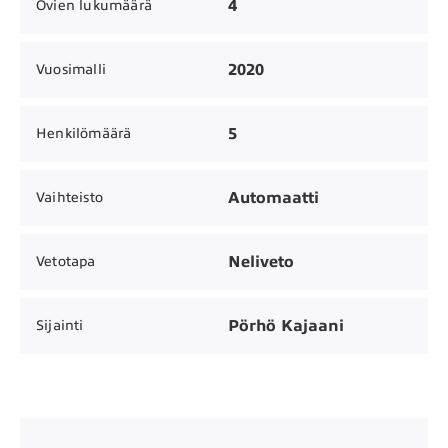
4
Ovien lukumäärä
2020
Vuosimalli
5
Henkilömäärä
Automaatti
Vaihteisto
Neliveto
Vetotapa
Pörhö Kajaani
Sijainti