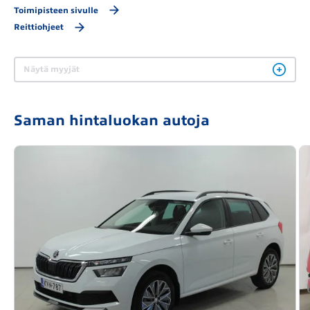
Toimipisteen sivulle
Reittiohjeet
Näytä myyjät
Saman hintaluokan autoja