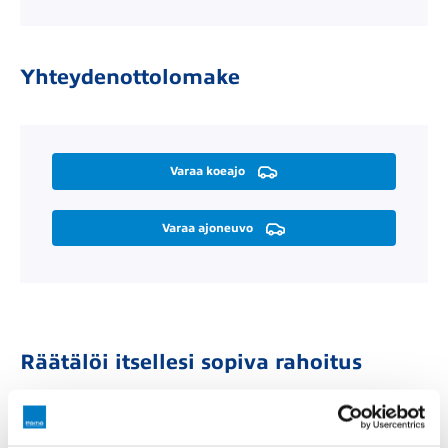
Yhteydenottolomake
Varaa koeajo
Varaa ajoneuvo
Räätälöi itsellesi sopiva rahoitus
Rahoitusaika (kk)