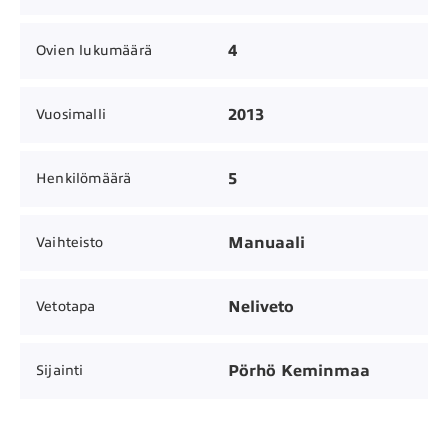
4
Ovien lukumäärä
2013
Vuosimalli
5
Henkilömäärä
Manuaali
Vaihteisto
Neliveto
Vetotapa
Pörhö Keminmaa
Sijainti