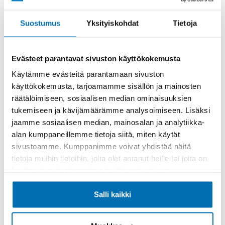
Rahoitusaika (kk)
Suostumus
Yksityiskohdat
Tietoja
Evästeet parantavat sivuston käyttökokemusta
Käytämme evästeitä parantamaan sivuston
käyttökokemusta, tarjoamamme sisällön ja mainosten
Käsiraha tai vaihtoauto (€)
räätälöimiseen, sosiaalisen median ominaisuuksien
tukemiseen ja kävijämäärämme analysoimiseen. Lisäksi
jaamme sosiaalisen median, mainosalan ja analytiikka-
alan kumppaneillemme tietoja siitä, miten käytät
sivustoamme. Kumppanimme voivat yhdistää näitä
tietoja muihin tietoihin, joita olet antanut heille tai joita on
Suurempi viimeinen erä (€)
kerätty, kun olet käyttänyt heidän palvelujaan.
Salli kaikki