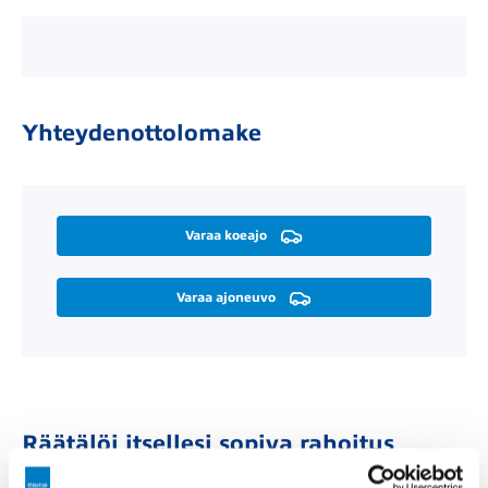
Yhteydenottolomake
Varaa koeajo
Varaa ajoneuvo
Räätälöi itsellesi sopiva rahoitus