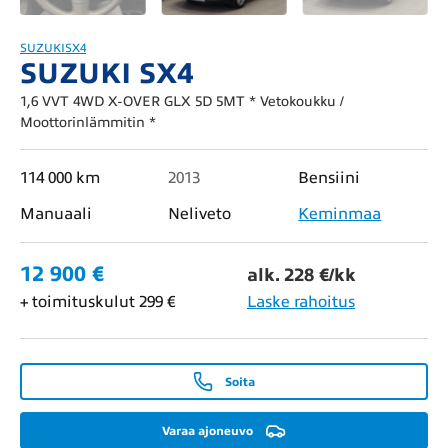
SUZUKI
SX4
SUZUKI SX4
1,6 VVT 4WD X-OVER GLX 5D 5MT * Vetokoukku /
Moottorinlämmitin *
114 000 km
2013
Bensiini
Manuaali
Neliveto
Keminmaa
12 900 €
alk. 228 €/kk
+ toimituskulut 299 €
Laske rahoitus
Soita
Varaa ajoneuvo