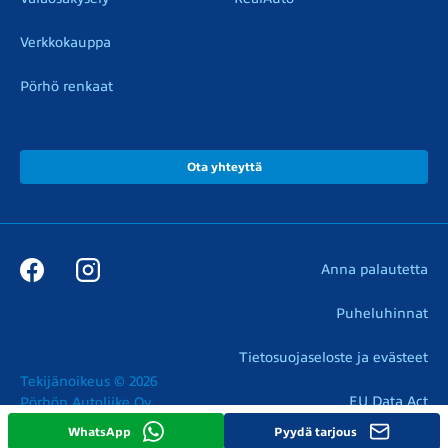
Verkkokauppa
Pörhö renkaat
Ota yhteyttä
Anna palautetta
Puheluhinnat
Tietosuojaseloste ja evästeet
Tekijänoikeus © 2026

EU Data Act
Pörhön Autoliike Oy
WhatsApp
Pyydä tarjous