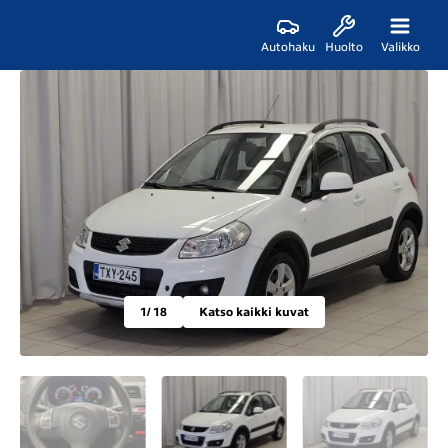
Autohaku
Huolto
Valikko
1
/ 18
Katso kaikki kuvat