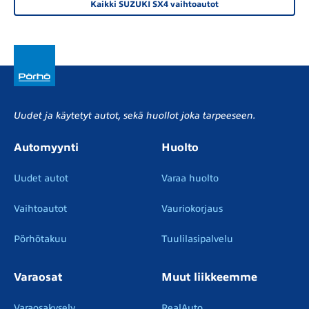
Kaikki SUZUKI SX4 vaihtoautot
Uudet ja käytetyt autot, sekä huollot joka tarpeeseen.
Automyynti
Huolto
Uudet autot
Varaa huolto
Vaihtoautot
Vauriokorjaus
Pörhötakuu
Tuulilasipalvelu
Varaosat
Muut liikkeemme
Varaosakysely
RealAuto