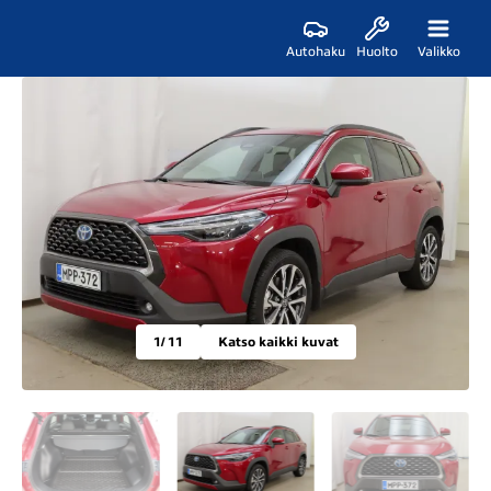
Autohaku
Huolto
Valikko
1
/ 11
Katso kaikki kuvat