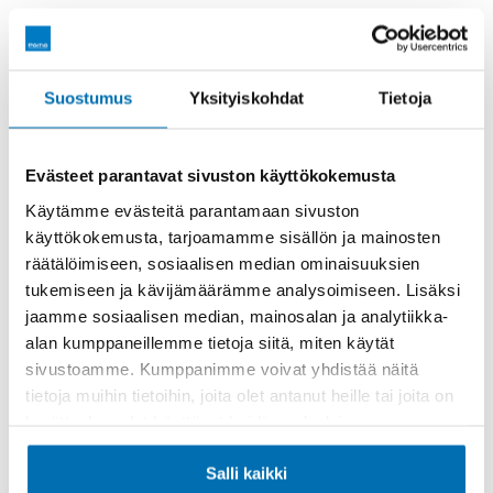
Räätälöi itsellesi sopiva rahoitus
Suostumus
Yksityiskohdat
Tietoja
Rahoitusaika (kk)
Evästeet parantavat sivuston käyttökokemusta
Käytämme evästeitä parantamaan sivuston
käyttökokemusta, tarjoamamme sisällön ja mainosten
räätälöimiseen, sosiaalisen median ominaisuuksien
Käsiraha tai vaihtoauto (€)
tukemiseen ja kävijämäärämme analysoimiseen. Lisäksi
jaamme sosiaalisen median, mainosalan ja analytiikka-
alan kumppaneillemme tietoja siitä, miten käytät
sivustoamme. Kumppanimme voivat yhdistää näitä
tietoja muihin tietoihin, joita olet antanut heille tai joita on
kerätty, kun olet käyttänyt heidän palvelujaan.
Suurempi viimeinen erä (€)
Salli kaikki