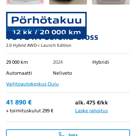
TOYOTA
Corolla Cross
TOYOTA Corolla Cross
2.0 Hybrid AWD-i Launch Edition
29 000 km
2024
Hybridi
Automaatti
Neliveto
Vaihtoautokeskus Oulu
41 890 €
alk. 475 €/kk
+ toimituskulut 299 €
Laske rahoitus
Soita