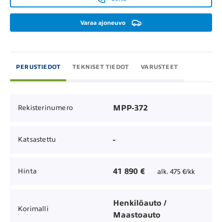
Varaa ajoneuvo
PERUSTIEDOT
TEKNISET TIEDOT
VARUSTEET
MPP-372
Rekisterinumero
-
Katsastettu
41 890 €
Hinta
alk. 475 €/kk
Henkilöauto /
Korimalli
Maastoauto