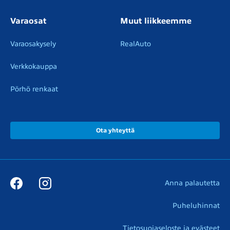
Varaosat
Muut liikkeemme
Varaosakysely
RealAuto
Verkkokauppa
Pörhö renkaat
Ota yhteyttä
Anna palautetta
Puheluhinnat
Tietosuojaseloste ja evästeet