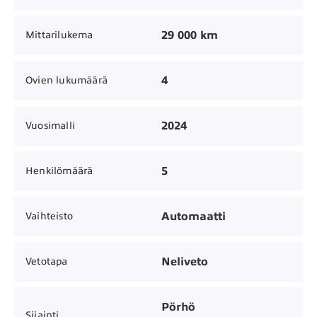
29 000 km
Mittarilukema
4
Ovien lukumäärä
2024
Vuosimalli
5
Henkilömäärä
Automaatti
Vaihteisto
Neliveto
Vetotapa
Pörhö
Sijainti