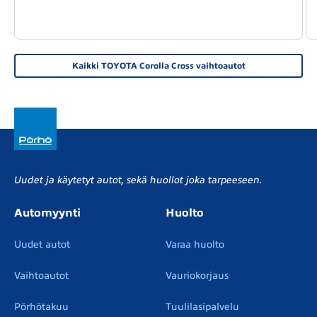
Kaikki TOYOTA Corolla Cross vaihtoautot
Uudet ja käytetyt autot, sekä huollot joka tarpeeseen.
Automyynti
Huolto
Uudet autot
Varaa huolto
Vaihtoautot
Vauriokorjaus
Pörhötakuu
Tuulilasipalvelu