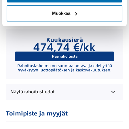
Muokkaa
Kuukausierä
474,74 €/kk
Hae rahoitusta
Rahoituslaskelma on suuntaa antava ja edellyttää
hyväksytyn luottopäätöksen ja kaskovakuutuksen.
Näytä
rahoitustiedot
Toimipiste ja myyjät