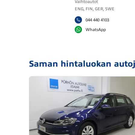
Vaihtoautot
ENG, FIN, GER, SWE
044 440 4103
WhatsApp
Saman hintaluokan auto