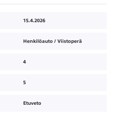
15.4.2026
Henkilöauto / Viistoperä
4
5
Etuveto