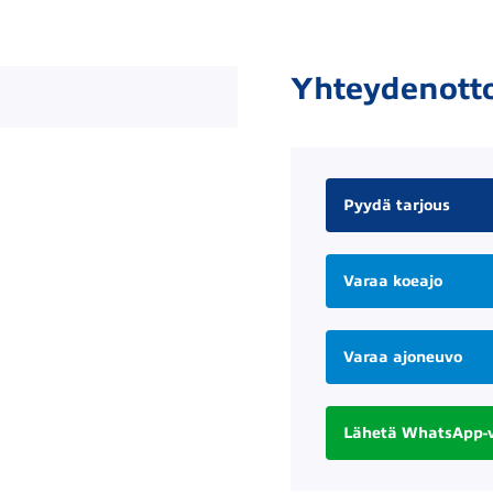
Yhteydenott
Pyydä tarjous
Varaa koeajo
Varaa ajoneuvo
Lähetä WhatsApp-v