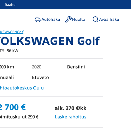
Raahe
Autohaku
Huolto
Avaa haku
LKSWAGEN
Golf
VOLKSWAGEN Golf
 TSI 96 kW
000 km
2020
Bensiini
nuaali
Etuveto
ihtoautokeskus Oulu
2 700 €
alk. 270 €/kk
oimituskulut 299 €
Laske rahoitus