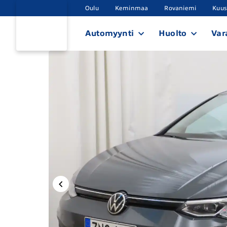
Oulu
Keminmaa
Rovaniemi
Kuu
Automyynti
Huolto
Var