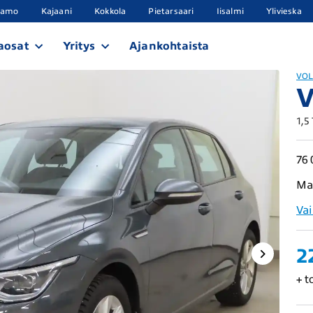
samo
Kajaani
Kokkola
Pietarsaari
Iisalmi
Ylivieska
aosat
Yritys
Ajankohtaista
VO
1,5
76 
Ma
Va
2
+ t