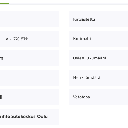
Katsastettu
Korimalli
alk. 270 €/kk
km
Ovien lukumäärä
Henkilömäärä
i
Vetotapa
aihtoautokeskus Oulu