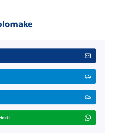
olomake
iesti