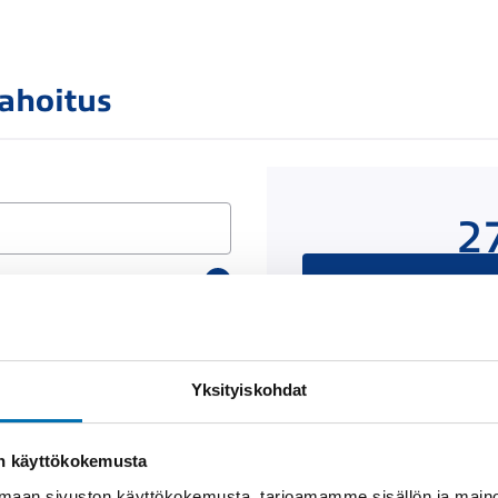
rahoitus
2
Rahoituslaskelma on
luottop
Yksityiskohdat
Näytä
rahoitustiedot
on käyttökokemusta
aan sivuston käyttökokemusta, tarjoamamme sisällön ja maino