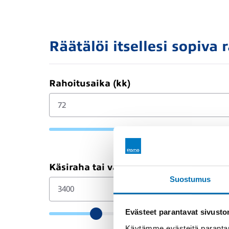
Räätälöi itsellesi sopiva 
Rahoitusaika (kk)
Käsiraha tai vaihtoauto (€)
Suostumus
Evästeet parantavat sivust
Käytämme evästeitä parantam