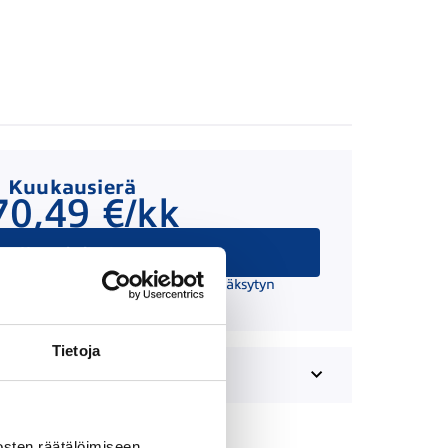
Kuukausierä
70,49 €/kk
Hae rahoitusta
 suuntaa antava ja edellyttää hyväksytyn
äätöksen ja kaskovakuutuksen.
Tietoja
sten räätälöimiseen,