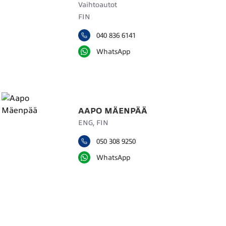
Vaihtoautot
FIN
040 836 6141
WhatsApp
AAPO MÄENPÄÄ
ENG, FIN
050 308 9250
WhatsApp