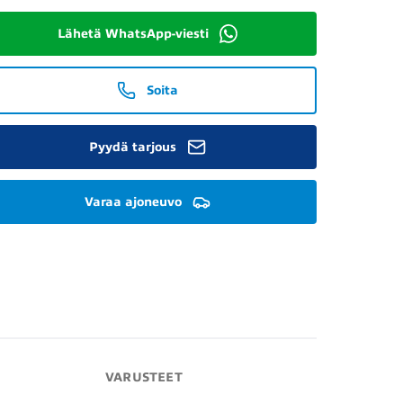
Lähetä WhatsApp-viesti
Soita
Pyydä tarjous
Varaa ajoneuvo
VARUSTEET