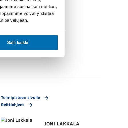
 jaamme sosiaalisen median,
umppanimme voivat yhdistää
dän palvelujaan.
Salli kaikki
Toimipisteen sivulle
Reittiohjeet
JONI LAKKALA