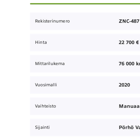
ZNC-487
Rekisterinumero
22 700 €
Hinta
76 000 
Mittarilukema
2020
Vuosimalli
Manuaal
Vaihteisto
Pörhö V
Sijainti