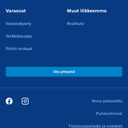
Varaosat
Muut liikkeemme
Varaosakysely
RealAuto
Verkkokauppa
Pörhö renkaat
Ota yhteyttä
Anna palautetta
Puheluhinnat
Tietosuojaseloste ja evästeet