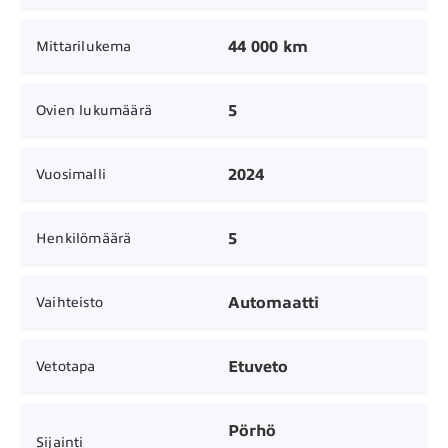
44 000 km
Mittarilukema
5
Ovien lukumäärä
2024
Vuosimalli
5
Henkilömäärä
Automaatti
Vaihteisto
Etuveto
Vetotapa
Pörhö
Sijainti