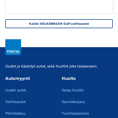
Kaikki VOLKSWAGEN Golf vaihtoautot
Uudet ja käytetyt autot, sekä huollot joka tarpeeseen.
Automyynti
Huolto
Uudet autot
Varaa huolto
Vaihtoautot
Vauriokorjaus
Pörhötakuu
Tuulilasipalvelu