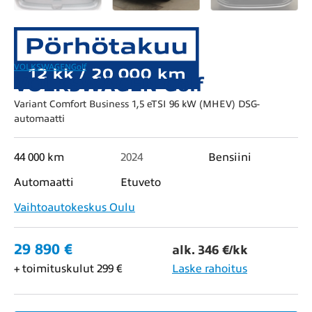
VOLKSWAGEN
Golf
VOLKSWAGEN Golf
Variant Comfort Business 1,5 eTSI 96 kW (MHEV) DSG-
automaatti
44 000 km
2024
Bensiini
Automaatti
Etuveto
Vaihtoautokeskus Oulu
29 890 €
alk. 346 €/kk
+ toimituskulut 299 €
Laske rahoitus