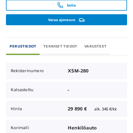
Soita
Varaa ajoneuvo
PERUSTIEDOT
TEKNISET TIEDOT
VARUSTEET
XSM-280
Rekisterinumero
-
Katsastettu
29 890 €
Hinta
alk. 346 €/kk
Henkilöauto
Korimalli