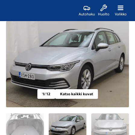
Autohaku
Huolto
Valikko
1
/ 12
Katso kaikki kuvat