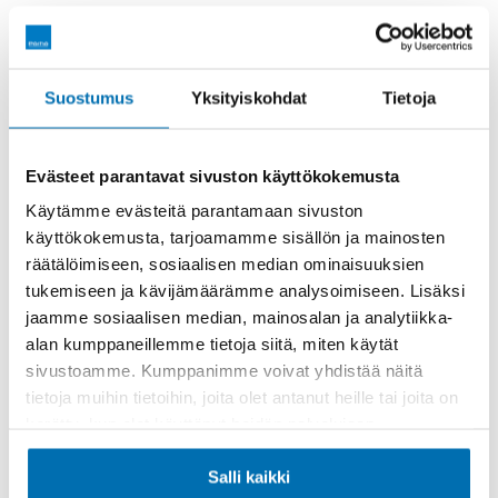
Räätälöi itsellesi sopiva rahoitus
Suostumus
Yksityiskohdat
Tietoja
Rahoitusaika (kk)
Evästeet parantavat sivuston käyttökokemusta
Käytämme evästeitä parantamaan sivuston
käyttökokemusta, tarjoamamme sisällön ja mainosten
räätälöimiseen, sosiaalisen median ominaisuuksien
Käsiraha tai vaihtoauto (€)
tukemiseen ja kävijämäärämme analysoimiseen. Lisäksi
jaamme sosiaalisen median, mainosalan ja analytiikka-
alan kumppaneillemme tietoja siitä, miten käytät
sivustoamme. Kumppanimme voivat yhdistää näitä
tietoja muihin tietoihin, joita olet antanut heille tai joita on
kerätty, kun olet käyttänyt heidän palvelujaan.
Suurempi viimeinen erä (€)
Salli kaikki