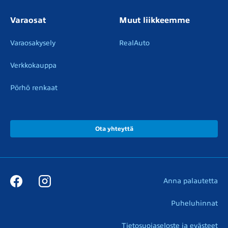
Varaosat
Muut liikkeemme
Varaosakysely
RealAuto
Verkkokauppa
Pörhö renkaat
Ota yhteyttä
Anna palautetta
Puheluhinnat
Tietosuojaseloste ja evästeet