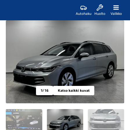
Autohaku
Huolto
Valikko
1
/ 16
Katso kaikki kuvat