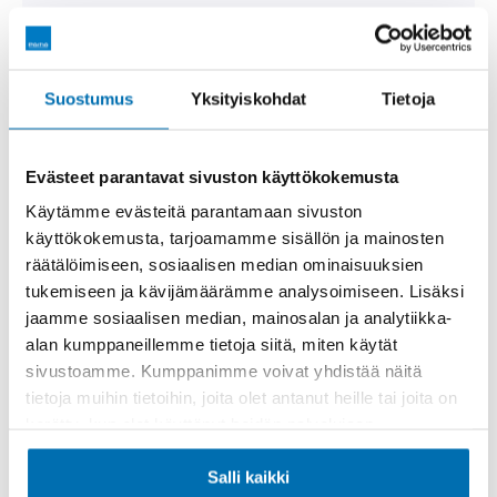
Suostumus
Yksityiskohdat
Tietoja
Yhteydenottolomake
Evästeet parantavat sivuston käyttökokemusta
Käytämme evästeitä parantamaan sivuston
Varaa koeajo
käyttökokemusta, tarjoamamme sisällön ja mainosten
räätälöimiseen, sosiaalisen median ominaisuuksien
Varaa ajoneuvo
tukemiseen ja kävijämäärämme analysoimiseen. Lisäksi
jaamme sosiaalisen median, mainosalan ja analytiikka-
alan kumppaneillemme tietoja siitä, miten käytät
sivustoamme. Kumppanimme voivat yhdistää näitä
tietoja muihin tietoihin, joita olet antanut heille tai joita on
kerätty, kun olet käyttänyt heidän palvelujaan.
Toimipiste ja myyjät
Salli kaikki