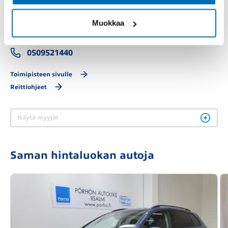
Kajaani
Tikkapurontie 2, 87250 Kajaani
Muokkaa
MA-PE 08.30-17.00 LA 10.00-14.00
0509521440
Toimipisteen sivulle
Reittiohjeet
Näytä myyjät
Saman hintaluokan autoja