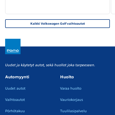
Kaikki Volkswagen Golf vaihtoautot
Uudet ja käytetyt autot, sekä huollot joka tarpeeseen.
Automyynti
Huolto
Uudet autot
Varaa huolto
Vaihtoautot
Vauriokorjaus
Pörhötakuu
Tuulilasipalvelu