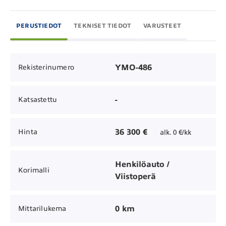
PERUSTIEDOT
TEKNISET TIEDOT
VARUSTEET
YMO-486
Rekisterinumero
-
Katsastettu
36 300 €
Hinta
alk. 0 €/kk
Henkilöauto /
Korimalli
Viistoperä
0 km
Mittarilukema