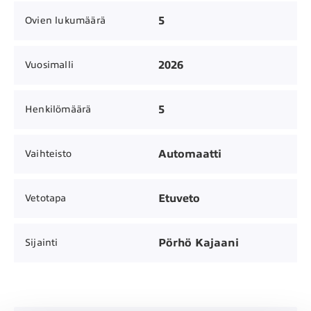
5
Ovien lukumäärä
2026
Vuosimalli
5
Henkilömäärä
Automaatti
Vaihteisto
Etuveto
Vetotapa
Pörhö Kajaani
Sijainti