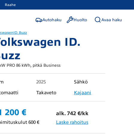
Raahe
Autohaku
Huolto
Avaa haku
kswagen
ID. Buzz
olkswagen ID.
uzz
kW PRO 86 kWh, pitkä Business
km
2025
Sähkö
tomaatti
Takaveto
Kajaani
1 200 €
alk. 742 €/kk
oimituskulut 600 €
Laske rahoitus