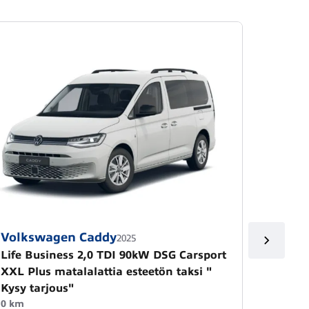
Volkswagen Caddy
Volks
2025
Life Business 2,0 TDI 90kW DSG Carsport
Pitkä 
XXL Plus matalalattia esteetön taksi "
4Motio
Kysy tarjous"
0 km
Automa
0 km