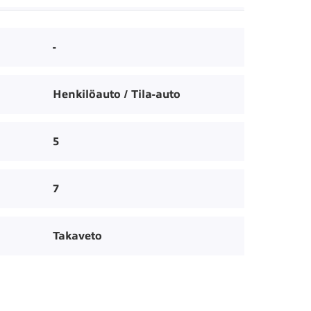
-
Henkilöauto / Tila-auto
5
7
Takaveto