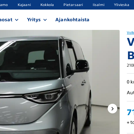
samo
Kajaani
Kokkola
Pietarsaari
Iisalmi
Ylivieska
aosat
Yritys
Ajankohtaista
Vol
V
B
210
0 
Au
7
+ t