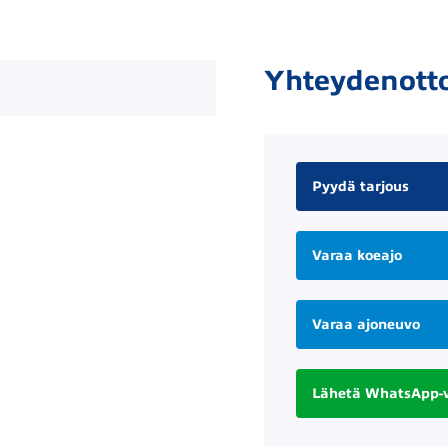
Yhteydenott
Pyydä tarjous
Varaa koeajo
Varaa ajoneuvo
Lähetä WhatsApp-v