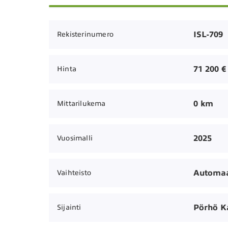
ISL-709
Rekisterinumero
71 200 €
Hinta
0 km
Mittarilukema
2025
Vuosimalli
Automaa
Vaihteisto
Pörhö K
Sijainti