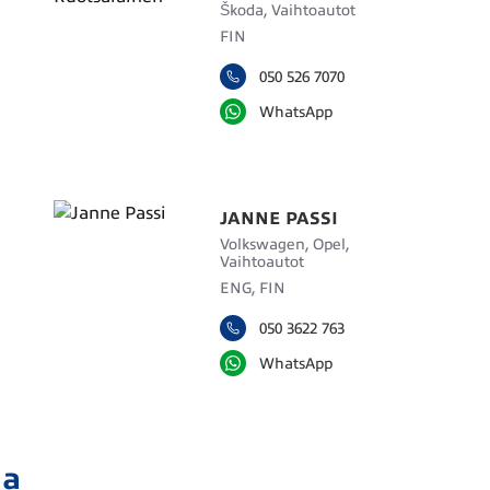
Škoda, Vaihtoautot
FIN
050 526 7070
WhatsApp
JANNE PASSI
Volkswagen, Opel,
Vaihtoautot
ENG, FIN
050 3622 763
WhatsApp
ja