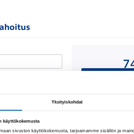
rahoitus
7
Rahoituslaskelma on
luottop
Yksityiskohdat
Näytä
rahoitustiedot
on käyttökokemusta
aan sivuston käyttökokemusta, tarjoamamme sisällön ja maino