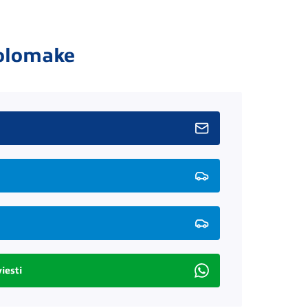
olomake
iesti