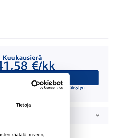
Kuukausierä
41,58 €/kk
Hae rahoitusta
 suuntaa antava ja edellyttää hyväksytyn
äätöksen ja kaskovakuutuksen.
Tietoja
sten räätälöimiseen,