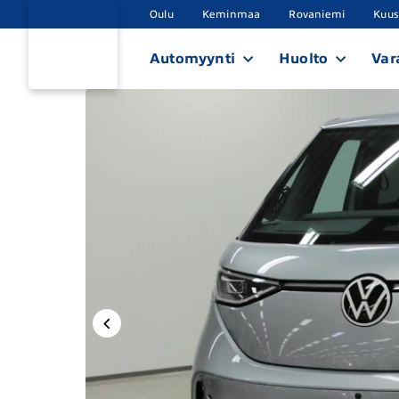
Oulu
Keminmaa
Rovaniemi
Kuu
Automyynti
Huolto
Var