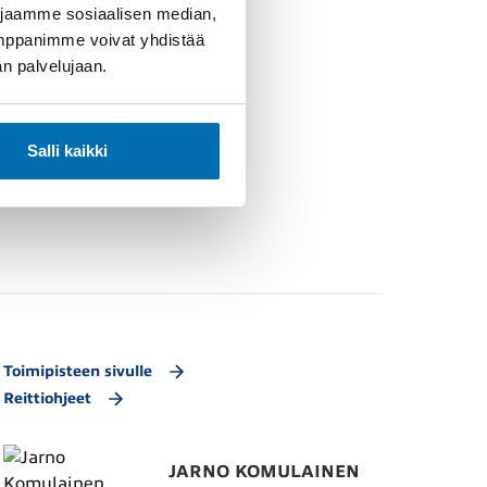
 jaamme sosiaalisen median,
umppanimme voivat yhdistää
dän palvelujaan.
Salli kaikki
Toimipisteen sivulle
Reittiohjeet
JARNO KOMULAINEN