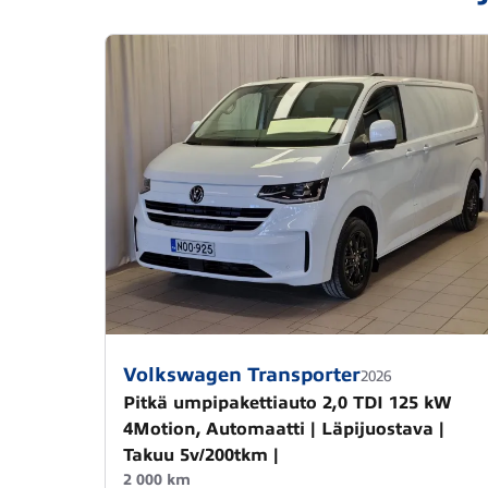
Volkswagen Transporter
2026
Pitkä umpipakettiauto 2,0 TDI 125 kW
4Motion, Automaatti | Läpijuostava |
Takuu 5v/200tkm |
2 000 km