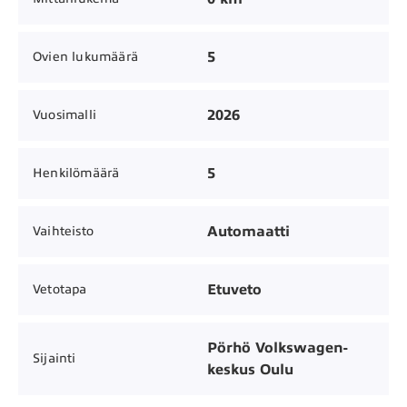
5
Ovien lukumäärä
2026
Vuosimalli
5
Henkilömäärä
Automaatti
Vaihteisto
Etuveto
Vetotapa
Pörhö Volkswagen-
Sijainti
keskus Oulu