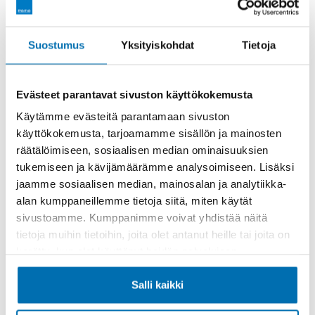
Rahoitusaika (kk)
Suostumus
Yksityiskohdat
Tietoja
Evästeet parantavat sivuston käyttökokemusta
Käytämme evästeitä parantamaan sivuston
käyttökokemusta, tarjoamamme sisällön ja mainosten
Käsiraha tai vaihtoauto (€)
räätälöimiseen, sosiaalisen median ominaisuuksien
tukemiseen ja kävijämäärämme analysoimiseen. Lisäksi
jaamme sosiaalisen median, mainosalan ja analytiikka-
alan kumppaneillemme tietoja siitä, miten käytät
sivustoamme. Kumppanimme voivat yhdistää näitä
tietoja muihin tietoihin, joita olet antanut heille tai joita on
kerätty, kun olet käyttänyt heidän palvelujaan.
Suurempi viimeinen erä (€)
Salli kaikki