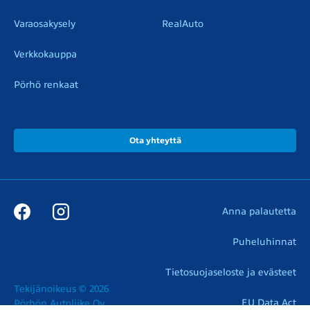
Varaosakysely
RealAuto
Verkkokauppa
Pörhö renkaat
Ota yhteyttä
Anna palautetta
Puheluhinnat
Tietosuojaseloste ja evästeet
Tekijänoikeus © 2026

EU Data Act
Pörhön Autoliike Oy