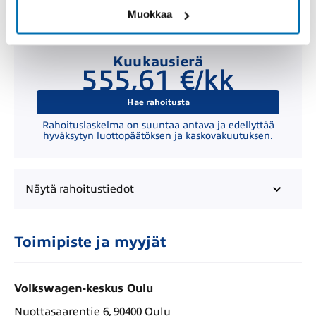
Muokkaa
Kuukausierä
555,61 €/kk
Hae rahoitusta
Rahoituslaskelma on suuntaa antava ja edellyttää
hyväksytyn luottopäätöksen ja kaskovakuutuksen.
Näytä
rahoitustiedot
Toimipiste ja myyjät
Volkswagen-keskus Oulu
Nuottasaarentie 6, 90400 Oulu