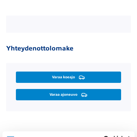
Yhteydenottolomake
Varaa koeajo
Varaa ajoneuvo
Räätälöi itsellesi sopiva rahoitus