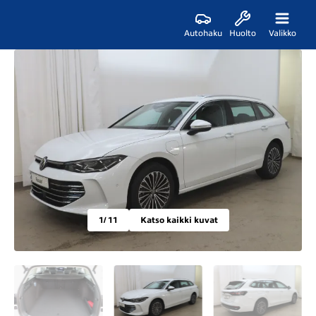
Autohaku
Huolto
Valikko
1
/ 11
Katso kaikki kuvat