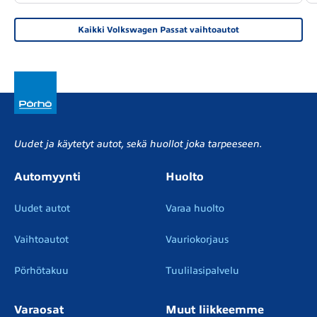
Kaikki Volkswagen Passat vaihtoautot
Uudet ja käytetyt autot, sekä huollot joka tarpeeseen.
Automyynti
Huolto
Uudet autot
Varaa huolto
Vaihtoautot
Vauriokorjaus
Pörhötakuu
Tuulilasipalvelu
Varaosat
Muut liikkeemme