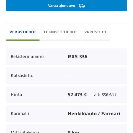
Varaa ajoneuvo
PERUSTIEDOT
TEKNISET TIEDOT
VARUSTEET
RXS-336
Rekisterinumero
-
Katsastettu
52 473 €
Hinta
alk. 556 €/kk
Henkilöauto / Farmari
Korimalli
0 km
Mittarilukema