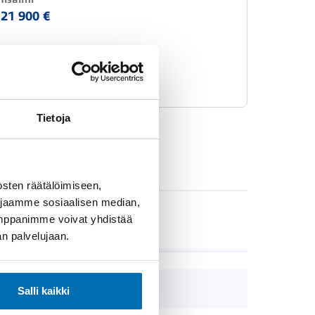
21 900 €
Tietoja
sten räätälöimiseen,
 jaamme sosiaalisen median,
umppanimme voivat yhdistää
VARUSTEET
dän palvelujaan.
10.12.2025
Salli kaikki