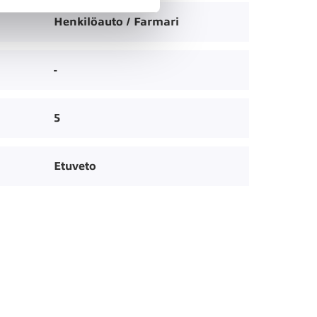
Henkilöauto / Farmari
-
5
Etuveto