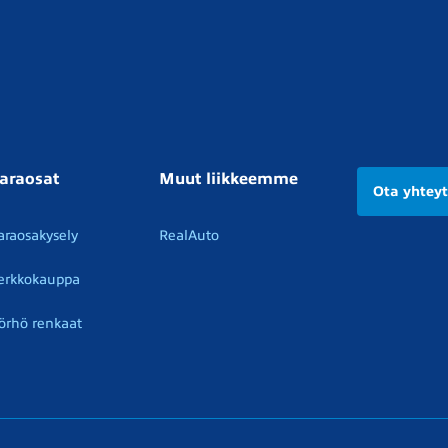
araosat
Muut liikkeemme
Ota yhtey
araosakysely
RealAuto
erkkokauppa
örhö renkaat