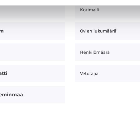
Korimalli
km
Ovien lukumäärä
Henkilömäärä
tti
Vetotapa
Keminmaa