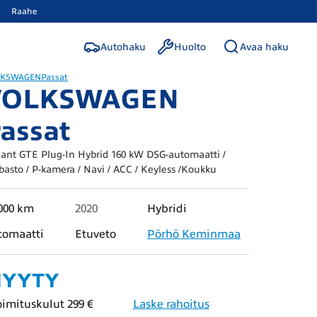
Raahe
Autohaku
Huolto
Avaa haku
LKSWAGEN
Passat
VOLKSWAGEN
assat
iant GTE Plug-In Hybrid 160 kW DSG-automaatti /
asto / P-kamera / Navi / ACC / Keyless /Koukku
000 km
2020
Hybridi
tomaatti
Etuveto
Pörhö Keminmaa
YYTY
oimituskulut 299 €
Laske rahoitus