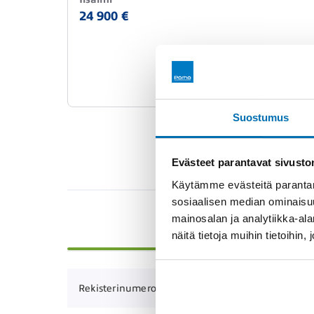
24 900 €
Suostumus
Evästeet parantavat sivust
Käytämme evästeitä parantam
sosiaalisen median ominaisu
mainosalan ja analytiikka-a
PERUSTIEDOT
näitä tietoja muihin tietoihin, 
JMK-197
Rekisterinumero