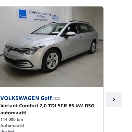
VOLKSWAGEN Golf
Volks
2022
Variant Comfort 2,0 TDI SCR 85 kW DSG-
Comfor
automaatti
34 000 
Manuaa
114 000 km
Ylivies
Automaatti
21 900
Iisalmi