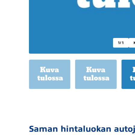
1
/ 1
Saman hintaluokan auto