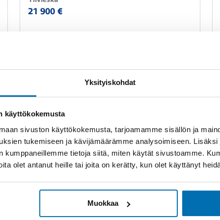
21 900 €
Yksityiskohdat
Kaikki VOLKSWAGEN Passat vaihtoautot
on käyttökokemusta
aan sivuston käyttökokemusta, tarjoamamme sisällön ja maino
uksien tukemiseen ja kävijämäärämme analysoimiseen. Lisäksi
lan kumppaneillemme tietoja siitä, miten käytät sivustoamme. K
TEKNISET TIEDOT
joita olet antanut heille tai joita on kerätty, kun olet käyttänyt hei
Katsastettu
Muokkaa