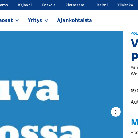
samo
Kajaani
Kokkola
Pietarsaari
Iisalmi
Ylivieska
aosat
Yritys
Ajankohtaista
VO
P
Var
Web
69 
Au
M
+ t