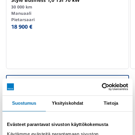
Style Business 1,0 TSI 70 kW
30 000 km
Manuaali
Pietarsaari
18 900 €
Kaikki Volkswagen Polo vaihtoautot
PERUSTIEDOT
TEKNISET TIEDOT
VARUSTEET
Suostumus
Yksityiskohdat
Tietoja
Evästeet parantavat sivuston käyttökokemusta
JMZ-891
Rekisterinumero
Käytämme evästeitä parantamaan sivuston