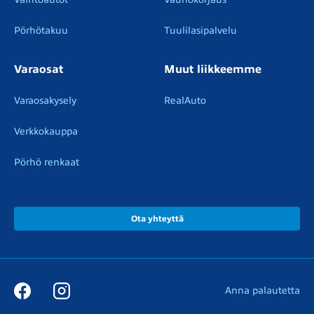
Pörhötakuu
Tuulilasipalvelu
Varaosat
Muut liikkeemme
Varaosakysely
RealAuto
Verkkokauppa
Pörhö renkaat
Ota yhteyttä
Anna palautetta