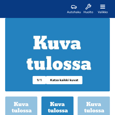
Autohaku
Huolto
Valikko
1
/ 1
Katso kaikki kuvat