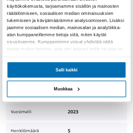
käyttökokemusta, tarjoamamme sisällön ja mainosten
-
Katsastettu
räätälöimiseen, sosiaalisen median ominaisuuksien
tukemiseen ja kävijämäärämme analysoimiseen. Lisäksi
jaamme sosiaalisen median, mainosalan ja analytiikka-
MYYTY
Hinta
alan kumppaneillemme tietoja siitä, miten käytät
sivustoamme. Kumppanimme voivat yhdistää näitä
Henkilöauto /
tietoja muihin tietoihin, joita olet antanut heille tai joita on
Korimalli
Viistoperä
kerätty, kun olet käyttänyt heidän palvelujaan.
Salli kaikki
48 000 km
Mittarilukema
Muokkaa
5
Ovien lukumäärä
2023
Vuosimalli
5
Henkilömäärä