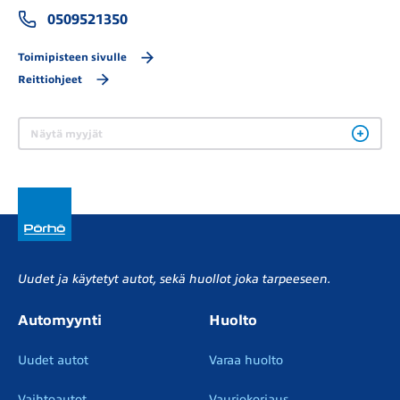
0509521350
Toimipisteen sivulle
Reittiohjeet
Näytä myyjät
Uudet ja käytetyt autot, sekä huollot joka tarpeeseen.
Automyynti
Huolto
Uudet autot
Varaa huolto
Vaihtoautot
Vauriokorjaus