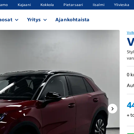
samo
Kajaani
Kokkola
Pietarsaari
Iisalmi
Ylivieska
aosat
Yritys
Ajankohtaista
Vol
V
Sty
var
0 
Au
4
+ t