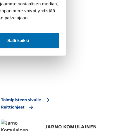
 jaamme sosiaalisen median,
umppanimme voivat yhdistää
dän palvelujaan.
Salli kaikki
Toimipisteen sivulle
Reittiohjeet
JARNO KOMULAINEN