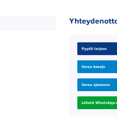
Yhteydenott
Pyydä tarjous
Varaa koeajo
Varaa ajoneuvo
Lähetä WhatsApp-v