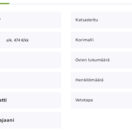
7
Katsastettu
Korimalli
alk. 474 €/kk
Ovien lukumäärä
Henkilömäärä
tti
Vetotapa
ajaani