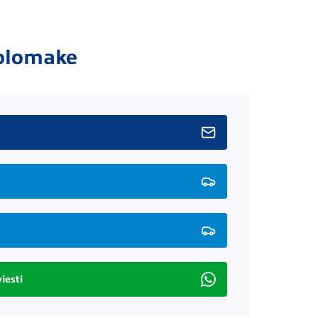
olomake
iesti