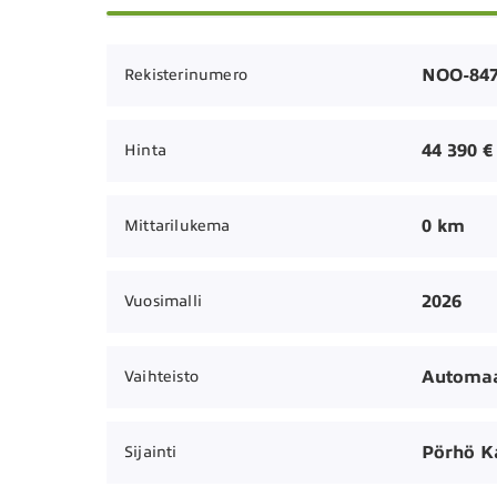
NOO-84
Rekisterinumero
44 390 €
Hinta
0 km
Mittarilukema
2026
Vuosimalli
Automaa
Vaihteisto
Pörhö K
Sijainti