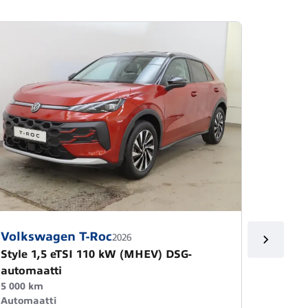
Volkswagen T-Roc
Volks
2026
Style 1,5 eTSI 110 kW (MHEV) DSG-
Style 
automaatti
automa
5 000 km
1 000 k
Automaatti
Automa