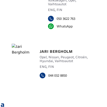
Volkswagen, Opel,
Vaihtoautot
ENG, FIN
050 3622 763
WhatsApp
JARI BERGHOLM
Opel, Nissan, Peugeot, Citroën,
Hyundai, Vaihtoautot
ENG, FIN
044 032 8850
ja