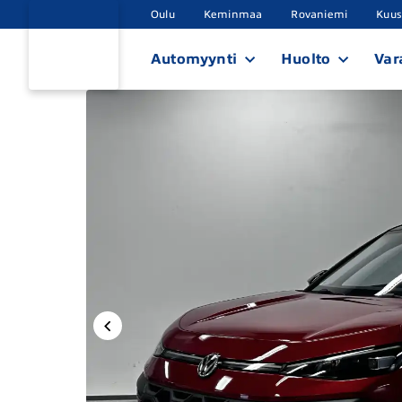
Oulu
Keminmaa
Rovaniemi
Kuu
Automyynti
Huolto
Var