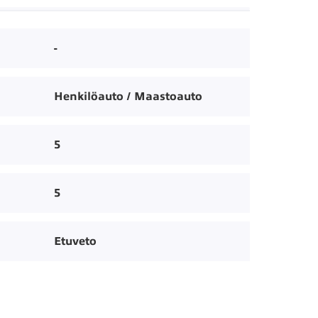
-
Henkilöauto / Maastoauto
5
5
Etuveto