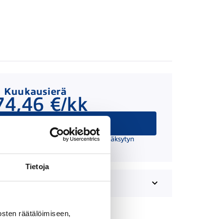
Kuukausierä
74,46 €/kk
Hae rahoitusta
 suuntaa antava ja edellyttää hyväksytyn
äätöksen ja kaskovakuutuksen.
Tietoja
sten räätälöimiseen,