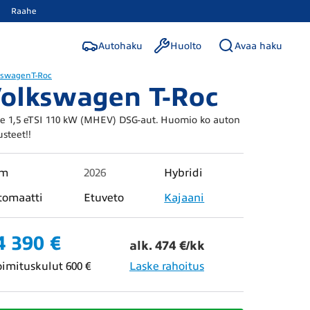
Raahe
Autohaku
Huolto
Avaa haku
kswagen
T-Roc
olkswagen T-Roc
le 1,5 eTSI 110 kW (MHEV) DSG-aut. Huomio ko auton
usteet!!
km
2026
Hybridi
tomaatti
Etuveto
Kajaani
4 390 €
alk. 474 €/kk
oimituskulut 600 €
Laske rahoitus