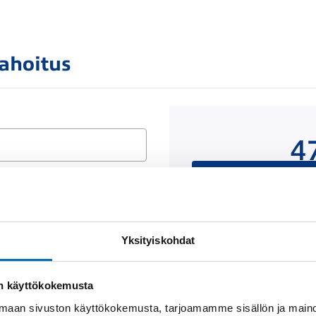
rahoitus
4
Rahoituslaskelma on
luottop
Yksityiskohdat
Näytä
rahoitustiedot
on käyttökokemusta
aan sivuston käyttökokemusta, tarjoamamme sisällön ja maino