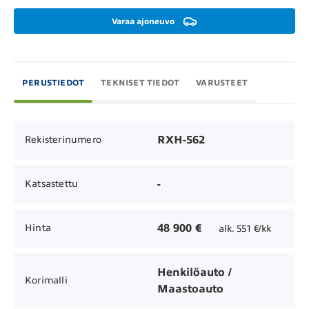
Varaa ajoneuvo
PERUSTIEDOT
TEKNISET TIEDOT
VARUSTEET
RXH-562
Rekisterinumero
-
Katsastettu
48 900 €
Hinta
alk. 551 €/kk
Henkilöauto /
Korimalli
Maastoauto