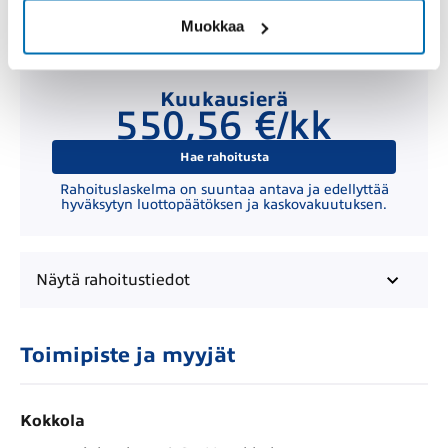
Muokkaa
Kuukausierä
550,56 €/kk
Hae rahoitusta
Rahoituslaskelma on suuntaa antava ja edellyttää
hyväksytyn luottopäätöksen ja kaskovakuutuksen.
Näytä
rahoitustiedot
Toimipiste ja myyjät
Kokkola