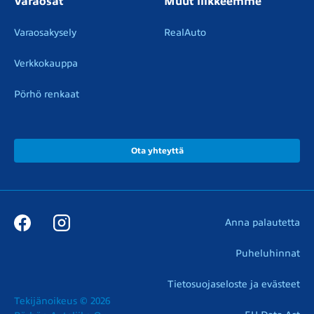
Varaosat
Muut liikkeemme
Varaosakysely
RealAuto
Verkkokauppa
Pörhö renkaat
Ota yhteyttä
Anna palautetta
Puheluhinnat
Tietosuojaseloste ja evästeet
Tekijänoikeus © 2026
