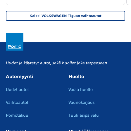
Kaikki VOLKSWAGEN Tiguan vaihtoautot
Uudet ja käytetyt autot, sekä huollot joka tarpeeseen.
Automyynti
Huolto
Uudet autot
Varaa huolto
Vaihtoautot
Vauriokorjaus
Pörhötakuu
Tuulilasipalvelu