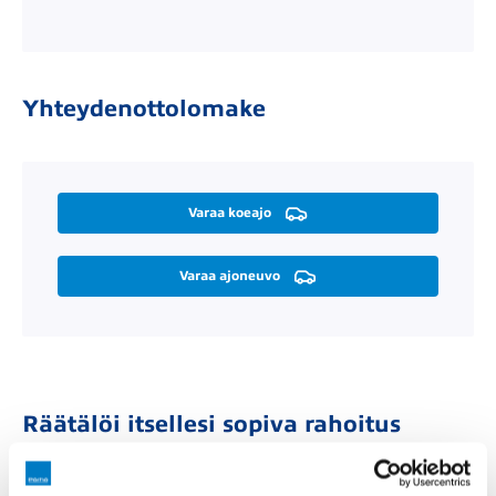
Yhteydenottolomake
Varaa koeajo
Varaa ajoneuvo
Räätälöi itsellesi sopiva rahoitus