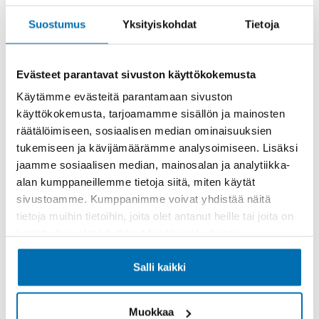
Rahoitusaika (kk)
Suostumus
Yksityiskohdat
Tietoja
Evästeet parantavat sivuston käyttökokemusta
Käytämme evästeitä parantamaan sivuston
Käsiraha tai vaihtoauto (€)
käyttökokemusta, tarjoamamme sisällön ja mainosten
räätälöimiseen, sosiaalisen median ominaisuuksien
tukemiseen ja kävijämäärämme analysoimiseen. Lisäksi
jaamme sosiaalisen median, mainosalan ja analytiikka-
alan kumppaneillemme tietoja siitä, miten käytät
sivustoamme. Kumppanimme voivat yhdistää näitä
Suurempi viimeinen erä (€)
tietoja muihin tietoihin, joita olet antanut heille tai joita on
kerätty, kun olet käyttänyt heidän palvelujaan.
Salli kaikki
Muokkaa