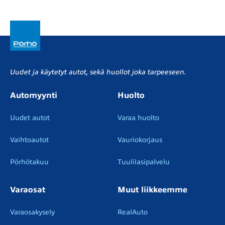
Uudet ja käytetyt autot, sekä huollot joka tarpeeseen.
Automyynti
Huolto
Uudet autot
Varaa huolto
Vaihtoautot
Vauriokorjaus
Pörhötakuu
Tuulilasipalvelu
Varaosat
Muut liikkeemme
Varaosakysely
RealAuto