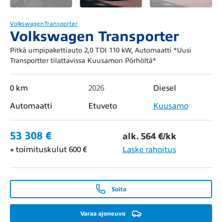
Volkswagen
Transporter
Volkswagen Transporter
Pitkä umpipakettiauto 2,0 TDI 110 kW, Automaatti *Uusi
Transportter tilattavissa Kuusamon Pörhöltä*
0 km
2026
Diesel
Automaatti
Etuveto
Kuusamo
53 308 €
alk. 564 €/kk
+ toimituskulut 600 €
Laske rahoitus
Soita
Varaa ajoneuvo