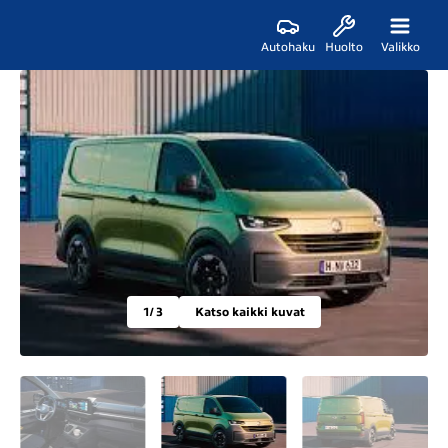
Autohaku
Huolto
Valikko
1
/ 3
Katso kaikki kuvat