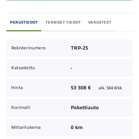
PERUSTIEDOT
TEKNISET TIEDOT
VARUSTEET
TRP-25
Rekisterinumero
-
Katsastettu
53 308 €
Hinta
alk. 564 €/kk
Pakettiauto
Korimalli
0 km
Mittarilukema