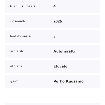
4
Ovien lukumäärä
2026
Vuosimalli
3
Henkilömäärä
Automaatti
Vaihteisto
Etuveto
Vetotapa
Pörhö Kuusamo
Sijainti