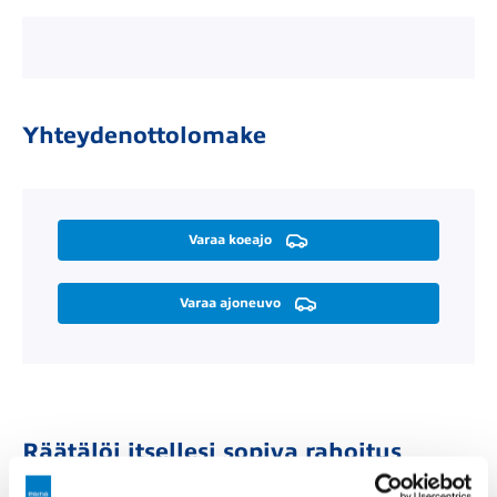
Yhteydenottolomake
Varaa koeajo
Varaa ajoneuvo
Räätälöi itsellesi sopiva rahoitus