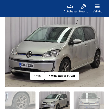
Autohaku
Huolto
Valikko
1
/ 18
Katso kaikki kuvat