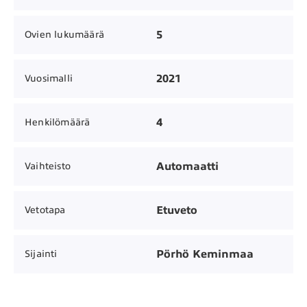
5
Ovien lukumäärä
2021
Vuosimalli
4
Henkilömäärä
Automaatti
Vaihteisto
Etuveto
Vetotapa
Pörhö Keminmaa
Sijainti