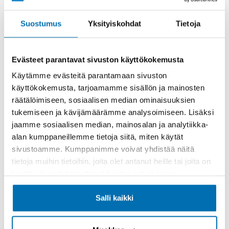
Rahoitusaika (kk)
Suostumus
Yksityiskohdat
Tietoja
Evästeet parantavat sivuston käyttökokemusta
Käytämme evästeitä parantamaan sivuston
käyttökokemusta, tarjoamamme sisällön ja mainosten
Käsiraha tai vaihtoauto (€)
räätälöimiseen, sosiaalisen median ominaisuuksien
tukemiseen ja kävijämäärämme analysoimiseen. Lisäksi
jaamme sosiaalisen median, mainosalan ja analytiikka-
alan kumppaneillemme tietoja siitä, miten käytät
sivustoamme. Kumppanimme voivat yhdistää näitä
tietoja muihin tietoihin, joita olet antanut heille tai joita on
Suurempi viimeinen erä (€)
kerätty, kun olet käyttänyt heidän palvelujaan.
Salli kaikki