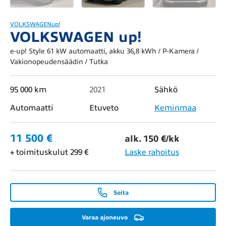
VOLKSWAGEN
up!
VOLKSWAGEN up!
e-up! Style 61 kW automaatti, akku 36,8 kWh / P-Kamera /
Vakionopeudensäädin / Tutka
95 000 km
2021
Sähkö
Automaatti
Etuveto
Keminmaa
11 500 €
alk. 150 €/kk
+ toimituskulut 299 €
Laske rahoitus
Soita
Varaa ajoneuvo