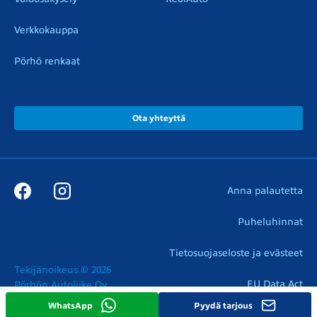
Verkkokauppa
Pörhö renkaat
Ota yhteyttä
Anna palautetta
Puheluhinnat
Tietosuojaseloste ja evästeet
Tekijänoikeus © 2026

EU Data Act
Pörhön Autoliike Oy
WhatsApp
Pyydä tarjous