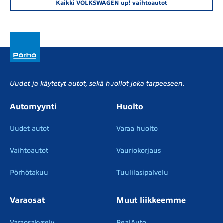
Kaikki VOLKSWAGEN up! vaihtoautot
Uudet ja käytetyt autot, sekä huollot joka tarpeeseen.
Automyynti
Huolto
Uudet autot
Varaa huolto
Vaihtoautot
Vauriokorjaus
Pörhötakuu
Tuulilasipalvelu
Varaosat
Muut liikkeemme
Varaosakysely
RealAuto