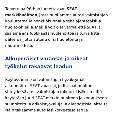
Tervetuloa Pörhön luotettavaan
SEAT-
merkkihuoltoon
, jossa huollamme autosi valmistajan
kouluttamalla henkilökunnalla sekä ajantasaisilla
huolto-ohjeilla. Meillä voit olla varma, että SEAT:isi
saa aina ensiluokkaista huolenpitoa ja turvallista
palvelua, jotta autoilu olisi huoletonta ja
nautinnollista.
Alkuperäiset varaosat ja oikeat
työkalut takaavat laadun
Käytössämme on valmistajan hyväksymät
alkuperäiset SEAT-varaosat, joilla saat huollon
yhteydessä aina valmistajan takuun. Lisäksi meillä
käytetään juuri SEAT-merkin huoltoon ja korjaukseen
suunniteltuja erikoistyökaluja ja diagnostisia laitteita.
Näin takaamme autollesi korkeatasoisen ja