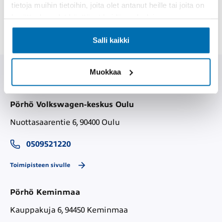
tietoja muihin tietoihin, joita olet antanut heille tai joita on
kerätty, kun olet käyttänyt heidän palvelujaan.
Valitse paikallinen, kokenut ja ammattitaitoinen
SEAT-merkkihuolto – valitse Pörhö.
Salli kaikki
Pörhö SEAT-huolto
Muokkaa
Pörhö Volkswagen-keskus Oulu
Nuottasaarentie 6, 90400 Oulu
0509521220
Toimipisteen sivulle
Pörhö Keminmaa
Kauppakuja 6, 94450 Keminmaa