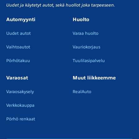
Uudet ja käytetyt autot, sekä huollot joka tarpeeseen.
Automyynti
Huolto
Uudet autot
Varaa huolto
Vaihtoautot
Vauriokorjaus
Pörhötakuu
Tuulilasipalvelu
Varaosat
Muut liikkeemme
Varaosakysely
RealAuto
Verkkokauppa
Pörhö renkaat