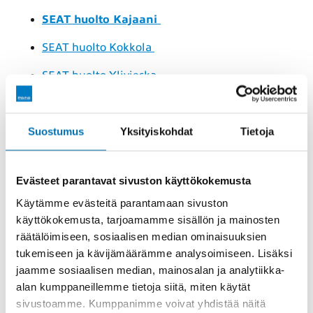
SEAT huolto Kajaani
SEAT huolto Kokkola
SEAT huolto Ylivieska
Asiantuntevaa SEAT-
autohuoltoa – Pörhö pitää
Suostumus
Yksityiskohdat
Tietoja
autostasi huolta
Evästeet parantavat sivuston käyttökokemusta
Me Pörhöllä tunnemme SEAT-autot perinpohjaisesti
Käytämme evästeitä parantamaan sivuston
ja ymmärrämme niiden erityisvaatimukset. Voit
käyttökokemusta, tarjoamamme sisällön ja mainosten
huoletta jättää autosi asiantuntijoidemme käsiin, sillä
räätälöimiseen, sosiaalisen median ominaisuuksien
meillä autosi on aina parhaissa mahdollisissa
tukemiseen ja kävijämäärämme analysoimiseen. Lisäksi
käsissä.
Kun huollat SEAT-autosi luotettavassa ja
jaamme sosiaalisen median, mainosalan ja analytiikka-
laadukkaassa merkkihuollossamme, varmistat että
alan kumppaneillemme tietoja siitä, miten käytät
myös autosi takuu ja
SEAT Liikkumisturva
pysyvät
sivustoamme. Kumppanimme voivat yhdistää näitä
voimassa.