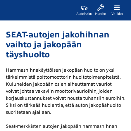
Autohaku
Huolto
Valikko
SEAT-autojen jakohihnan
vaihto ja jakopään
täyshuolto
Hammashihnakäyttöisen jakopään huolto on yksi
tärkeimmistä polttomoottorin huoltotoimenpiteistä.
Kuluneiden jakopään osien aiheuttamat vauriot
voivat johtaa vakaviin moottorivaurioihin, joiden
korjauskustannukset voivat nousta tuhansiin euroihin.
Siksi on tärkeää huolehtia, että auton jakopäähuolto
suoritetaan ajallaan.
Seat-merkkisten autojen jakopään hammashihnan