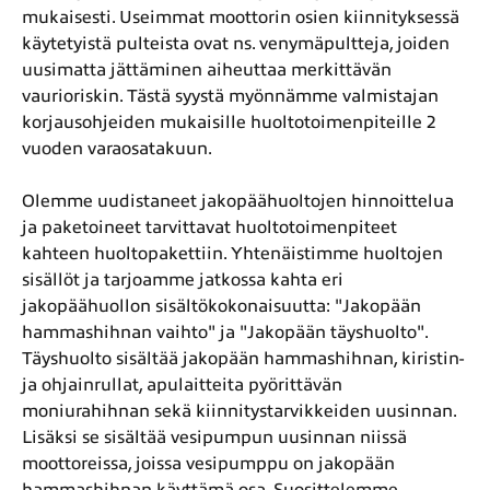
mukaisesti. Useimmat moottorin osien kiinnityksessä
käytetyistä pulteista ovat ns. venymäpultteja, joiden
uusimatta jättäminen aiheuttaa merkittävän
vaurioriskin. Tästä syystä myönnämme valmistajan
korjausohjeiden mukaisille huoltotoimenpiteille 2
vuoden varaosatakuun.
Olemme uudistaneet jakopäähuoltojen hinnoittelua
ja paketoineet tarvittavat huoltotoimenpiteet
kahteen huoltopakettiin. Yhtenäistimme huoltojen
sisällöt ja tarjoamme jatkossa kahta eri
jakopäähuollon sisältökokonaisuutta: "Jakopään
hammashihnan vaihto" ja "Jakopään täyshuolto".
Täyshuolto sisältää jakopään hammashihnan, kiristin-
ja ohjainrullat, apulaitteita pyörittävän
moniurahihnan sekä kiinnitystarvikkeiden uusinnan.
Lisäksi se sisältää vesipumpun uusinnan niissä
moottoreissa, joissa vesipumppu on jakopään