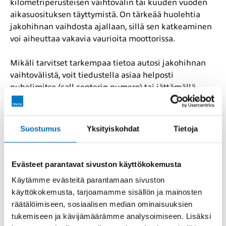
kilometriperusteisen vaihtovälin tai kuuden vuoden
aikasuosituksen täyttymistä. On tärkeää huolehtia
jakohihnan vaihdosta ajallaan, sillä sen katkeaminen
voi aiheuttaa vakavia vaurioita moottorissa.
Mikäli tarvitset tarkempaa tietoa autosi jakohihnan
vaihtovälistä, voit tiedustella asiaa helposti
puhelimitse (call centerin numero) tai jättämällä
yhteydenottopyynnön (linkki lomakkeeseen tai ohjaus
verkkovaraukseen).
Suostumus
Yksityiskohdat
Tietoja
Mikä on jakohihnan vaihdon hinta?
Jakohihnan vaihdon hinta vaihtelee auton merkin ja
Evästeet parantavat sivuston käyttökokemusta
mallin mukaan. Suosittelemme kuitenkin jakopään
Käytämme evästeitä parantamaan sivuston
täyshuoltoa, jossa jakopää huolletaan
käyttökokemusta, tarjoamamme sisällön ja mainosten
kokonaisvaltaisesti ja kustannustehokkaasti kaikkien
räätälöimiseen, sosiaalisen median ominaisuuksien
kuluvien osien osalta. Tällä tavalla voit ehkäistä
tukemiseen ja kävijämäärämme analysoimiseen. Lisäksi
mahdollisia ongelmia ja säästää kustannuksia