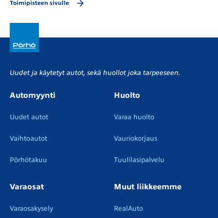
Toimipisteen sivulle
Uudet ja käytetyt autot, sekä huollot joka tarpeeseen.
Automyynti
Huolto
Uudet autot
Varaa huolto
Vaihtoautot
Vauriokorjaus
Pörhötakuu
Tuulilasipalvelu
Varaosat
Muut liikkeemme
Varaosakysely
RealAuto