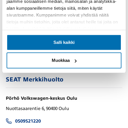
jaamme sosiaalisen median, mainosalan ja analytiikka-
pidemmällä aikavälillä.
alan kumppaneillemme tietoja siitä, miten käytät
sivustoamme. Kumppanimme voivat yhdistää näitä
Saat selville oman autosi jakohihnan vaihdon ja
tietoja muihin tietoihin, joita olet antanut heille tai joita on
jakopään täyshuollon tarkan hinnan kätevästi
kerätty, kun olet käyttänyt heidän palvelujaan.
verkkovarauksesta tai tiedustelemalla numerosta
020
762 44
.
Salli kaikki
SEAT-huollon verkkovaraus
Muokkaa
SEAT Merkkihuolto
Pörhö Volkswagen-keskus Oulu
Nuottasaarentie 6, 90400 Oulu
0509521220