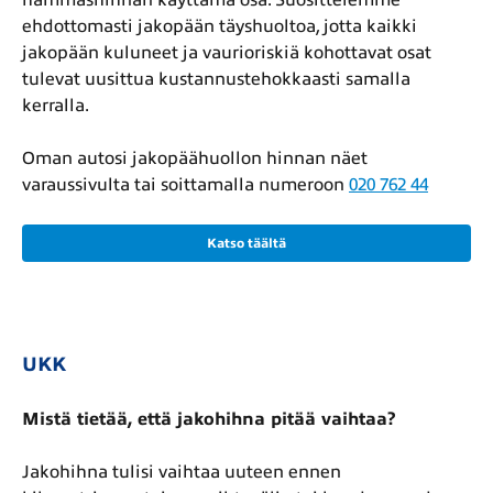
hammashihnan käyttämä osa. Suosittelemme
ehdottomasti jakopään täyshuoltoa, jotta kaikki
jakopään kuluneet ja vaurioriskiä kohottavat osat
tulevat uusittua kustannustehokkaasti samalla
kerralla.
Oman autosi jakopäähuollon hinnan näet
varaussivulta tai soittamalla numeroon
020 762 44
Katso täältä
UKK
Mistä tietää, että jakohihna pitää vaihtaa?
Jakohihna tulisi vaihtaa uuteen ennen